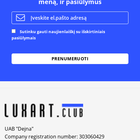
meną, ir pasiūlymus
Sutinku gauti naujienlaiškį su išskirtiniais
pasiūlymais
UAB "Dejna"
Company registration number: 303060429