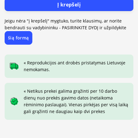
Į krepšelį
Jeigu nėra "į krepšelį" mygtuko, turite klausimų, ar norite
bendrauti su vadybininku - PASIRINKITE DYDĮ ir užpildykite
šią formą
« Reprodukcijos ant drobės pristatymas Lietuvoje
nemokamas.
« Netikus prekei galima grąžinti per 10 darbo
dienų nuo prekės gavimo datos (netaikoma
rėminimo paslaugai). Vienas pirkėjas per visą laiką
gali grąžinti ne daugiau kaip dvi prekes