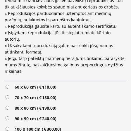
« Vladimiro Mackevičiaus giclee paveikslų reprodukcijos - tai
tik aukščiausios kokybės spaudiniai ant geriausios drobės.
« Reprodukcijos parduodamos užtemptos ant medinių
porėmių, nulakuotos ir paruoštos kabinimui.
« Reprodukciją gausite kartu su autentiškumo sertifikatu.
« Įsigydami reprodukciją, jūs tiesiogiai remiate kūrinio
autorių.
« Užsakydami reprodukciją galite pasirinkti jūsų namus
atitinkantį formatą.
« Jeigu tarp pateiktų matmenų nėra Jums tinkamo, parašykite
mums žinutę, paskaičiuosime galimus proporcingus dydžius
ir kainas.
60 x 60 cm (
€
110.00
)
70 x 70 cm (
€
150.00
)
80 x 80 cm (
€
190.00
)
90 x 90 cm (
€
240.00
)
100 x 100 cm (
€
300.00
)