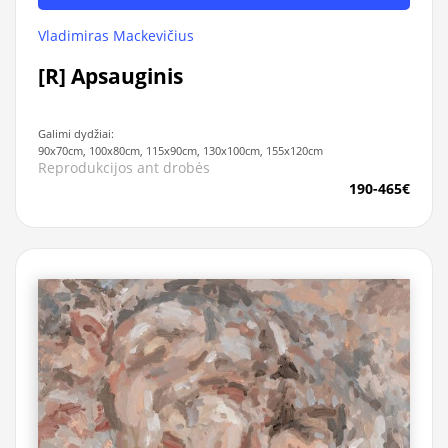
Vladimiras Mackevičius
[R] Apsauginis
Galimi dydžiai:
90x70cm, 100x80cm, 115x90cm, 130x100cm, 155x120cm
Reprodukcijos ant drobės
190-465€