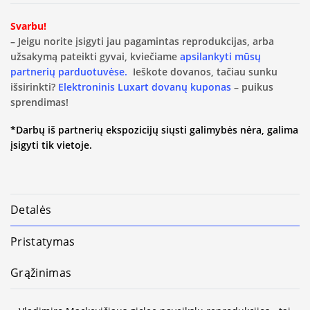
Svarbu!
– Jeigu norite įsigyti jau pagamintas reprodukcijas, arba
užsakymą pateikti gyvai, kviečiame
apsilankyti mūsų
partnerių parduotuvėse.
Ieškote dovanos, tačiau sunku
išsirinkti?
Elektroninis Luxart dovanų kuponas
– puikus
sprendimas!
*Darbų iš partnerių ekspozicijų siųsti galimybės nėra, galima
įsigyti tik vietoje.
Detalės
Pristatymas
Grąžinimas