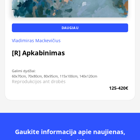
DAUGIAU
Vladimiras Mackevičius
[R] Apkabinimas
Galimi dydžiai:
60x70cm, 70x80cm, 80x95cm, 115x100cm, 140x120cm
Reprodukcijos ant drobės
125-420€
Gaukite informacija apie naujienas,