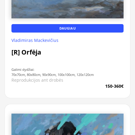
DAUGIAU
Vladimiras Mackevičius
[R] Orfėja
Galimi dydžiai:
70x70cm, 80x80cm, 90x90cm, 100x100cm, 120x120cm
Reprodukcijos ant drobės
150-360€