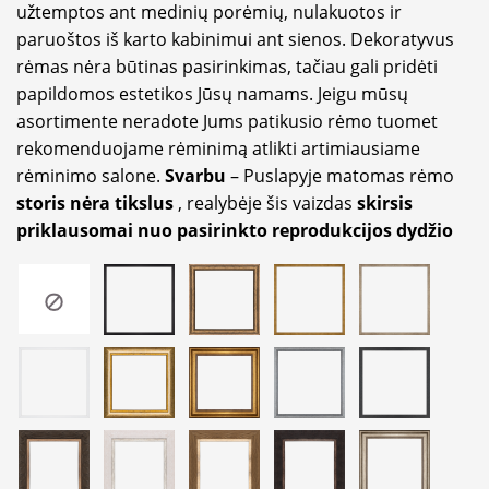
užtemptos ant medinių porėmių, nulakuotos ir
paruoštos iš karto kabinimui ant sienos. Dekoratyvus
rėmas nėra būtinas pasirinkimas, tačiau gali pridėti
papildomos estetikos Jūsų namams. Jeigu mūsų
asortimente neradote Jums patikusio rėmo tuomet
rekomenduojame rėminimą atlikti artimiausiame
rėminimo salone.
Svarbu
– Puslapyje matomas rėmo
storis nėra tikslus
, realybėje šis vaizdas
skirsis
priklausomai nuo pasirinkto reprodukcijos dydžio