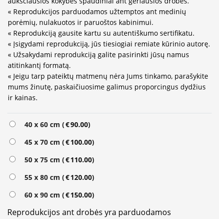
aukščiausios kokybės spaudiniai ant geriausios drobės.
« Reprodukcijos parduodamos užtemptos ant medinių
porėmių, nulakuotos ir paruoštos kabinimui.
« Reprodukciją gausite kartu su autentiškumo sertifikatu.
« Įsigydami reprodukciją, jūs tiesiogiai remiate kūrinio autorę.
« Užsakydami reprodukciją galite pasirinkti jūsų namus
atitinkantį formatą.
« Jeigu tarp pateiktų matmenų nėra Jums tinkamo, parašykite
mums žinutę, paskaičiuosime galimus proporcingus dydžius
ir kainas.
Alternative:
40 x 60 cm (
€
90.00
)
45 x 70 cm (
€
100.00
)
50 x 75 cm (
€
110.00
)
55 x 80 cm (
€
120.00
)
60 x 90 cm (
€
150.00
)
Reprodukcijos ant drobės yra parduodamos