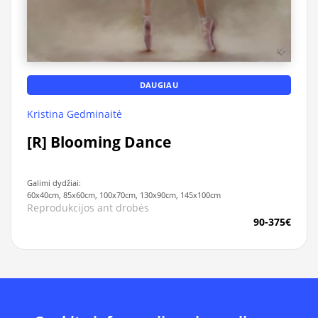
DAUGIAU
Kristina Gedminaitė
[R] Blooming Dance
Galimi dydžiai:
60x40cm, 85x60cm, 100x70cm, 130x90cm, 145x100cm
Reprodukcijos ant drobės
90-375€