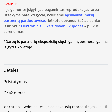
Svarbu!
– Jeigu norite įsigyti jau pagamintas reprodukcijas, arba
užsakymą pateikti gyvai, kviečiame
apsilankyti mūsų
partnerių parduotuvėse.
Ieškote dovanos, tačiau sunku
išsirinkti?
Elektroninis Luxart dovanų kuponas
– puikus
sprendimas!
*Darbų iš partnerių ekspozicijų siųsti galimybės nėra, galima
įsigyti tik vietoje.
Detalės
Pristatymas
Grąžinimas
« Kristinos Gedminaitės giclee paveikslų reprodukcijos - tai tik