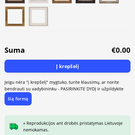
Suma
€0.00
Į krepšelį
Jeigu nėra "į krepšelį" mygtuko, turite klausimų, ar norite
bendrauti su vadybininku - PASIRINKITE DYDĮ ir užpildykite
šią formą
« Reprodukcijos ant drobės pristatymas Lietuvoje
nemokamas.