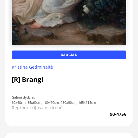
DAUGIAU
Kristina Gedminaitė
[R] Brangi
Galimi dydžiai:
60x40cm, 85x60cm, 100x70cm, 130x90cm, 165x115cm
Reprodukcijos ant drobės
90-475€