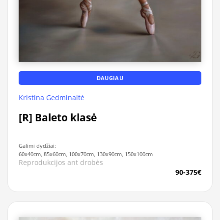
DAUGIAU
Kristina Gedminaitė
[R] Baleto klasė
Galimi dydžiai:
60x40cm, 85x60cm, 100x70cm, 130x90cm, 150x100cm
Reprodukcijos ant drobės
90-375€