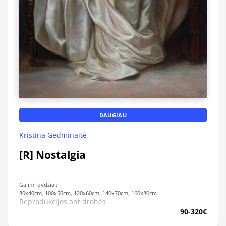
DAUGIAU
Kristina Gedminaitė
[R] Nostalgia
Galimi dydžiai:
80x40cm, 100x50cm, 120x60cm, 140x70cm, 160x80cm
Reprodukcijos ant drobės
90-320€