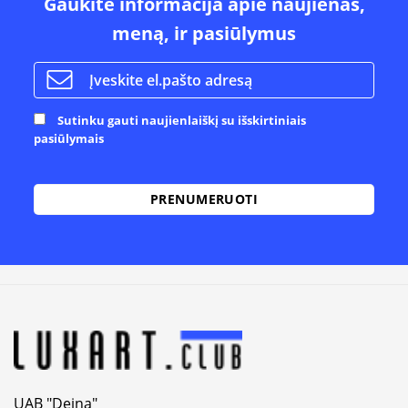
Gaukite informacija apie naujienas,
meną, ir pasiūlymus
Sutinku gauti naujienlaiškį su išskirtiniais
pasiūlymais
Alternative:
UAB "Dejna"