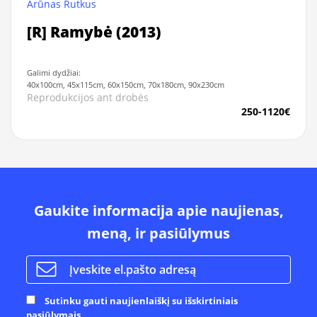
Arūnas Rutkus
[R] Ramybė (2013)
Galimi dydžiai:
40x100cm, 45x115cm, 60x150cm, 70x180cm, 90x230cm
Reprodukcijos ant drobės
250-1120€
Gaukite informacija apie naujienas,
meną, ir pasiūlymus
Sutinku gauti naujienlaiškį su išskirtiniais
pasiūlymais