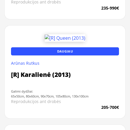
Reprodukcijos ant drobės
235-990€
DAUGIAU
Arūnas Rutkus
[R] Karalienė (2013)
Galimi dydžiai:
65x50cm, 80x60cm, 90x70cm, 105x80cm, 130x100cm
Reprodukcijos ant drobės
205-700€