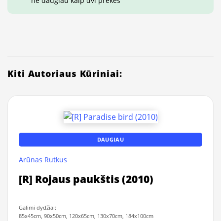
ne daugiau kaip dvi prekes
Kiti Autoriaus Kūriniai:
DAUGIAU
Arūnas Rutkus
[R] Rojaus paukštis (2010)
Galimi dydžiai:
85x45cm, 90x50cm, 120x65cm, 130x70cm, 184x100cm