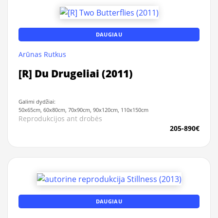
DAUGIAU
Arūnas Rutkus
[R] Du Drugeliai (2011)
Galimi dydžiai:
50x65cm, 60x80cm, 70x90cm, 90x120cm, 110x150cm
Reprodukcijos ant drobės
205-890€
DAUGIAU