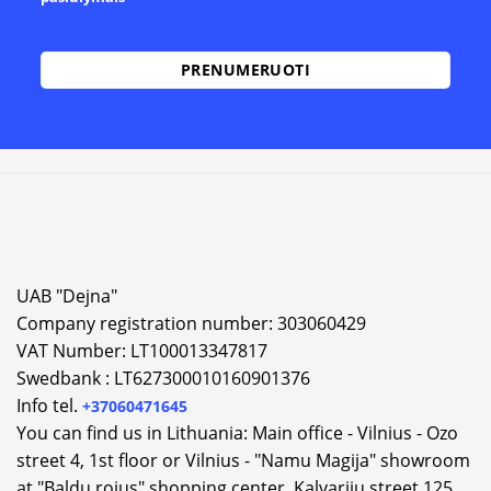
UAB "Dejna"
Company registration number: 303060429
VAT Number: LT100013347817
Swedbank : LT627300010160901376
Info tel.
+37060471645
You can find us in Lithuania: Main office - Vilnius - Ozo
street 4, 1st floor or Vilnius - "Namu Magija" showroom
at "Baldų rojus" shopping center, Kalvarijų street 125.