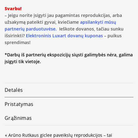
Svarbu!
– Jeigu norite įsigyti jau pagamintas reprodukcijas, arba
užsakymą pateikti gyvai, kviečiame
apsilankyti mūsų
partnerių parduotuvėse.
Ieškote dovanos, tačiau sunku
išsirinkti?
Elektroninis Luxart dovanų kuponas
– puikus
sprendimas!
*Darbų iš partnerių ekspozicijų siųsti galimybės nėra, galima
įsigyti tik vietoje.
Detalės
Pristatymas
Grąžinimas
« Arūno Rutkaus giclee paveikslų reprodukcijos – tai