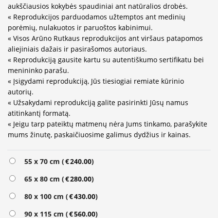
aukščiausios kokybės spaudiniai ant natūralios drobės.
« Reprodukcijos parduodamos užtemptos ant medinių
porėmių, nulakuotos ir paruoštos kabinimui.
« Visos Arūno Rutkaus reprodukcijos ant viršaus patapomos
aliejiniais dažais ir pasirašomos autoriaus.
« Reprodukciją gausite kartu su autentiškumo sertifikatu bei
menininko parašu.
« Įsigydami reprodukciją, Jūs tiesiogiai remiate kūrinio
autorių.
« Užsakydami reprodukciją galite pasirinkti Jūsų namus
atitinkantį formatą.
« Jeigu tarp pateiktų matmenų nėra Jums tinkamo, parašykite
mums žinutę, paskaičiuosime galimus dydžius ir kainas.
55 x 70 cm (
€
240.00
)
65 x 80 cm (
€
280.00
)
80 x 100 cm (
€
430.00
)
90 x 115 cm (
€
560.00
)