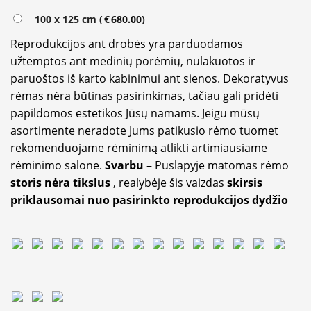
100 x 125 cm (
€
680.00
)
Reprodukcijos ant drobės yra parduodamos
užtemptos ant medinių porėmių, nulakuotos ir
paruoštos iš karto kabinimui ant sienos. Dekoratyvus
rėmas nėra būtinas pasirinkimas, tačiau gali pridėti
papildomos estetikos Jūsų namams. Jeigu mūsų
asortimente neradote Jums patikusio rėmo tuomet
rekomenduojame rėminimą atlikti artimiausiame
rėminimo salone.
Svarbu
– Puslapyje matomas rėmo
storis nėra tikslus
, realybėje šis vaizdas
skirsis
priklausomai nuo pasirinkto reprodukcijos dydžio