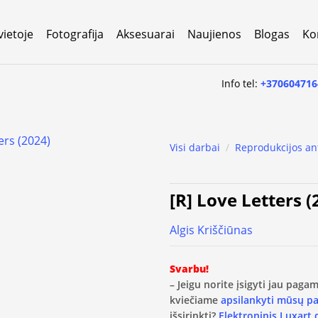
vietoje
Fotografija
Aksesuarai
Naujienos
Blogas
Ko
Info tel:
+370604716
Visi darbai
/
Reprodukcijos an
[R] Love Letters (
Algis Kriščiūnas
Svarbu!
– Jeigu norite įsigyti jau pag
kviečiame
apsilankyti mūsų p
išsirinkti?
Elektroninis Luxart