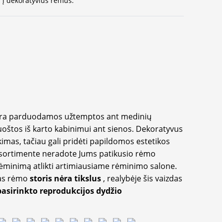
 į dekoratyvius rėmus.
yra parduodamos užtemptos ant medinių
oštos iš karto kabinimui ant sienos. Dekoratyvus
imas, tačiau gali pridėti papildomos estetikos
sortimente neradote Jums patikusio rėmo
inimą atlikti artimiausiame rėminimo salone.
as rėmo
storis nėra tikslus
, realybėje šis vaizdas
pasirinkto reprodukcijos dydžio