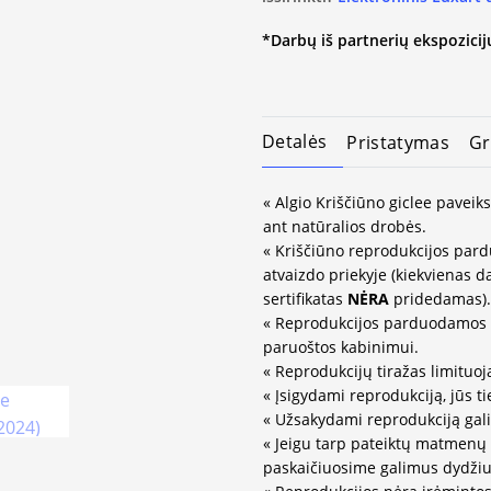
*Darbų iš partnerių ekspozicijų
Detalės
Pristatymas
Gr
« Algio Kriščiūno giclee paveik
ant natūralios drobės.
« Kriščiūno reprodukcijos par
atvaizdo priekyje (kiekvienas d
sertifikatas
NĖRA
pridedamas).
« Reprodukcijos parduodamos 
paruoštos kabinimui.
« Reprodukcijų tiražas limitu
« Įsigydami reprodukciją, jūs ti
« Užsakydami reprodukciją gali
« Jeigu tarp pateiktų matmenų
paskaičiuosime galimus dydžiu