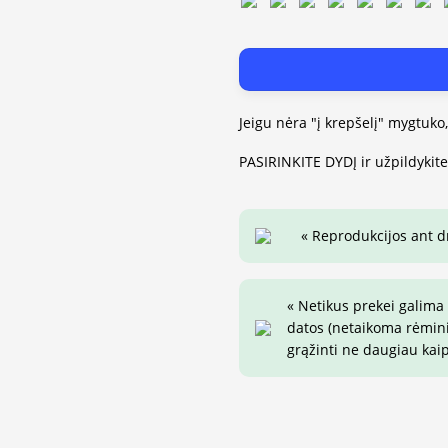
Jeigu nėra "į krepšelį" mygtuko
PASIRINKITE DYDĮ ir užpildykit
« Reprodukcijos ant 
« Netikus prekei galima
datos (netaikoma rėminim
grąžinti ne daugiau kai