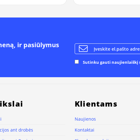
meną, ir pasiūlymus
Sutinku gauti naujienlaiškį s
ikslai
Klientams
i
Naujienos
ijos ant drobės
Kontaktai