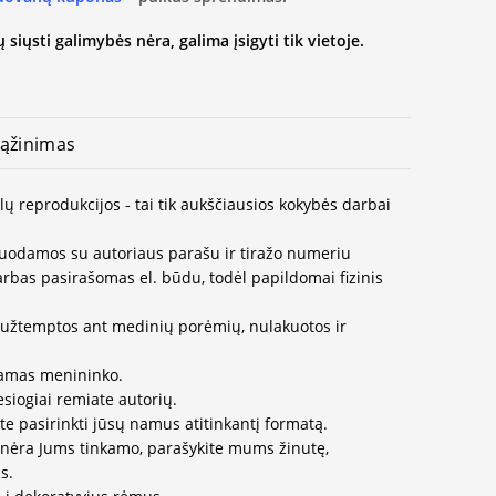
 siųsti galimybės nėra, galima įsigyti tik vietoje.
ąžinimas
slų reprodukcijos - tai tik aukščiausios kokybės darbai
duodamos su autoriaus parašu ir tiražo numeriu
arbas pasirašomas el. būdu, todėl papildomai fizinis
užtemptos ant medinių porėmių, nulakuotos ir
ojamas menininko.
esiogiai remiate autorių.
te pasirinkti jūsų namus atitinkantį formatą.
 nėra Jums tinkamo, parašykite mums žinutę,
s.