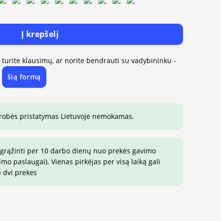
Į krepšelį
, turite klausimų, ar norite bendrauti su vadybininku -
šią formą
e
drobės pristatymas Lietuvoje nemokamas.
 grąžinti per 10 darbo dienų nuo prekės gavimo
o paslaugai). Vienas pirkėjas per visą laiką gali
p dvi prekes