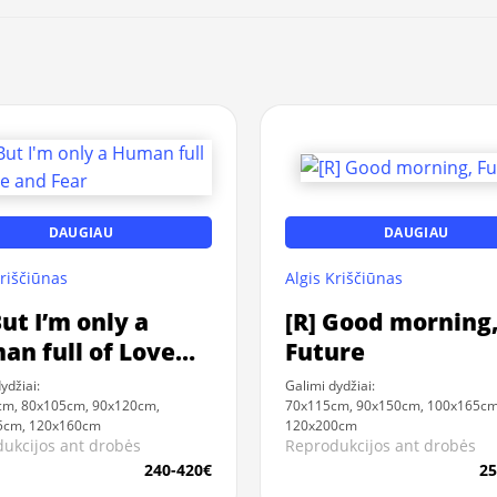
DAUGIAU
DAUGIAU
Kriščiūnas
Algis Kriščiūnas
But I’m only a
[R] Good morning
n full of Love
Future
 Fear
ydžiai:
Galimi dydžiai:
cm, 80x105cm, 90x120cm,
70x115cm, 90x150cm, 100x165cm
5cm, 120x160cm
120x200cm
ukcijos ant drobės
Reprodukcijos ant drobės
240-420€
25