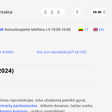
ntaktai
€
0.00
45
Konsultuojame telefonu I-V 10:00-16:00
LT
EN
t drobės
Kas yra reprodukcija?? (4:15)
2024)
amintas reprodukcijas, arba užsakymą pateikti gyvai,
artnerių parduotuvėse.
Ieškote dovanos, tačiau sunku
 dovanų kuponas
– puikus sprendimas!