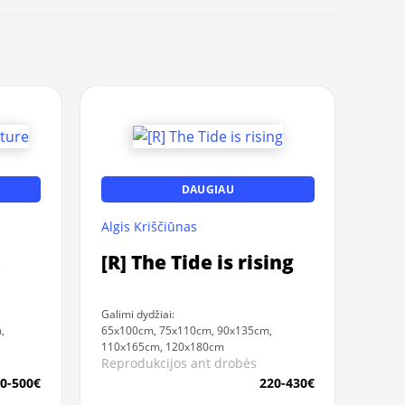
DAUGIAU
Algis Kriščiūnas
,
[R] The Tide is rising
Galimi dydžiai:
,
65x100cm, 75x110cm, 90x135cm,
110x165cm, 120x180cm
Reprodukcijos ant drobės
0-500€
220-430€