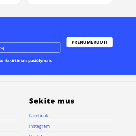
u išskirtiniais pasiūlymais
Sekite mus
Facebook
Instagram