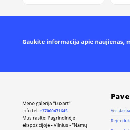
Gaukite informacija apie naujienas, 
Alternative:
Pave
Meno galerija "Luxart"
Info tel.
Visi darba
+37060471645
Mus rasite: Pagrindinėje
Reprodukc
ekspozicijoje - Vilnius - "Namų