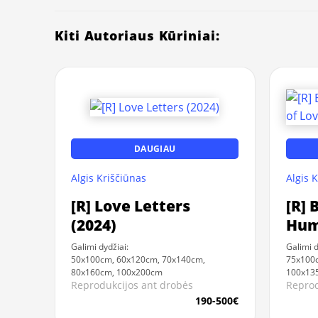
Kiti Autoriaus Kūriniai:
DAUGIAU
Algis Kriščiūnas
Algis 
[R] Love Letters
[R] 
(2024)
Huma
and
Galimi dydžiai:
Galimi d
50x100cm, 60x120cm, 70x140cm,
75x100
80x160cm, 100x200cm
100x13
Reprodukcijos ant drobės
Reprod
190-500€