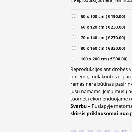
« Reprodukcijos nėra įrėmintos
Alternative:
50 x 100 cm (
€
190.00
)
60 x 120 cm (
€
230.00
)
70 x 140 cm (
€
270.00
)
80 x 160 cm (
€
330.00
)
100 x 200 cm (
€
500.00
)
Reprodukcijos ant drobės 
porėmių, nulakuotos ir paru
rėmas nėra būtinas pasirink
Jūsų namams. Jeigu mūsų a
tuomet rekomenduojame rėm
Svarbu
– Puslapyje matom
skirsis priklausomai nuo 