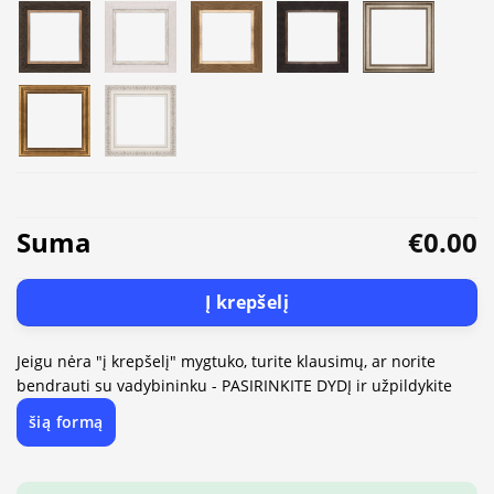
Suma
€0.00
Į krepšelį
Jeigu nėra "į krepšelį" mygtuko, turite klausimų, ar norite
bendrauti su vadybininku - PASIRINKITE DYDĮ ir užpildykite
šią formą