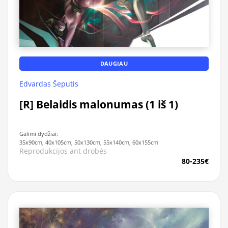
DAUGIAU
Edvardas Šeputis
[R] Belaidis malonumas (1 iš 1)
Galimi dydžiai:
35x90cm, 40x105cm, 50x130cm, 55x140cm, 60x155cm
Reprodukcijos ant drobės
80-235€