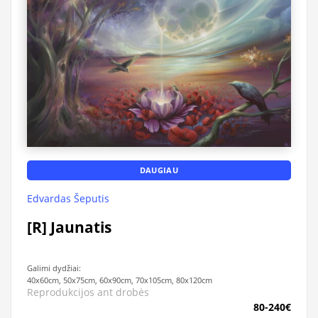
DAUGIAU
Edvardas Šeputis
[R] Jaunatis
Galimi dydžiai:
40x60cm, 50x75cm, 60x90cm, 70x105cm, 80x120cm
Reprodukcijos ant drobės
80-240€