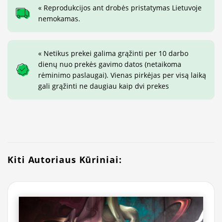
« Reprodukcijos ant drobės pristatymas Lietuvoje
nemokamas.
« Netikus prekei galima grąžinti per 10 darbo
dienų nuo prekės gavimo datos (netaikoma
rėminimo paslaugai). Vienas pirkėjas per visą laiką
gali grąžinti ne daugiau kaip dvi prekes
Kiti Autoriaus Kūriniai: