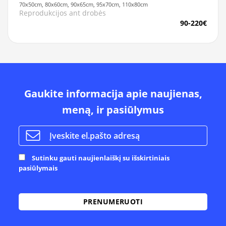
70x50cm, 80x60cm, 90x65cm, 95x70cm, 110x80cm
Reprodukcijos ant drobės
90-220€
Gaukite informacija apie naujienas,
meną, ir pasiūlymus
Sutinku gauti naujienlaiškį su išskirtiniais
pasiūlymais