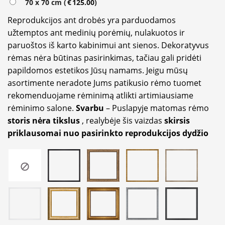
70 x 70 cm (
€
125.00
)
Reprodukcijos ant drobės yra parduodamos
užtemptos ant medinių porėmių, nulakuotos ir
paruoštos iš karto kabinimui ant sienos. Dekoratyvus
rėmas nėra būtinas pasirinkimas, tačiau gali pridėti
papildomos estetikos Jūsų namams. Jeigu mūsų
asortimente neradote Jums patikusio rėmo tuomet
rekomenduojame rėminimą atlikti artimiausiame
rėminimo salone.
Svarbu
– Puslapyje matomas rėmo
storis nėra tikslus
, realybėje šis vaizdas
skirsis
priklausomai nuo pasirinkto reprodukcijos dydžio