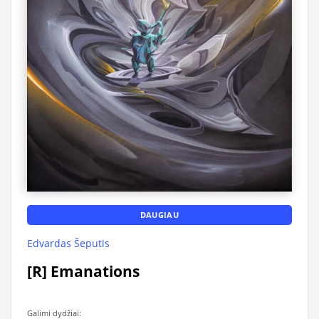
DAUGIAU
Edvardas Šeputis
[R] Emanations
Galimi dydžiai: