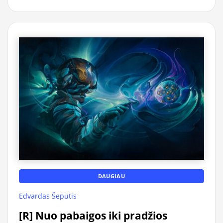
DAUGIAU
Edvardas Šeputis
[R] Nuo pabaigos iki pradžios