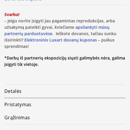
Svarbu!
– Jeigu norite įsigyti jau pagamintas reprodukcijas, arba
užsakymą pateikti gyvai, kviečiame
apsilankyti mūsų
partnerių parduotuvėse.
Ieškote dovanos, tačiau sunku
išsirinkti?
Elektroninis Luxart dovanų kuponas
– puikus
sprendimas!
*Darbų iš partnerių ekspozicijų siųsti galimybės nėra, galima
įsigyti tik vietoje.
Detalės
Pristatymas
Grąžinimas