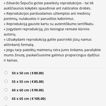
« Edvardo Šepučio giclee paveikslų reprodukcijos - tai tik
aukščiausios kokybės spaudiniai ant natūralios drobės.
« Reprodukcijos parduodamos užtemptos ant medinių
porėmių, nulakuotos ir paruoštos kabinimui.
« Reprodukciją gausite kartu su autentiškumo sertifikatu.
« Įsigydami reprodukciją, jūs tiesiogiai remiate kūrinio
autorių.
« Užsakydami reprodukciją galite pasirinkti jūsų namus
atitinkantį formatą.
« Jeigu tarp pateiktų matmenų nėra Jums tinkamo, parašykite
mums žinutę, paskaičiuosime galimus proporcingus dydžius
ir kainas.
Alternative:
50 x 50 cm (
€
80.00
)
55 x 55 cm (
€
85.00
)
60 x 60 cm (
€
90.00
)
65 x 65 cm (
€
105.00
)