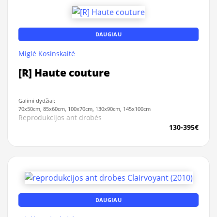
DAUGIAU
Miglė Kosinskaitė
[R] Haute couture
Galimi dydžiai:
70x50cm, 85x60cm, 100x70cm, 130x90cm, 145x100cm
Reprodukcijos ant drobės
130-395€
DAUGIAU