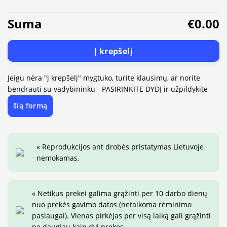
Suma
€0.00
Į krepšelį
Jeigu nėra "į krepšelį" mygtuko, turite klausimų, ar norite
bendrauti su vadybininku - PASIRINKITE DYDĮ ir užpildykite
šią formą
« Reprodukcijos ant drobės pristatymas Lietuvoje
nemokamas.
« Netikus prekei galima grąžinti per 10 darbo dienų
nuo prekės gavimo datos (netaikoma rėminimo
paslaugai). Vienas pirkėjas per visą laiką gali grąžinti
ne daugiau kaip dvi prekes