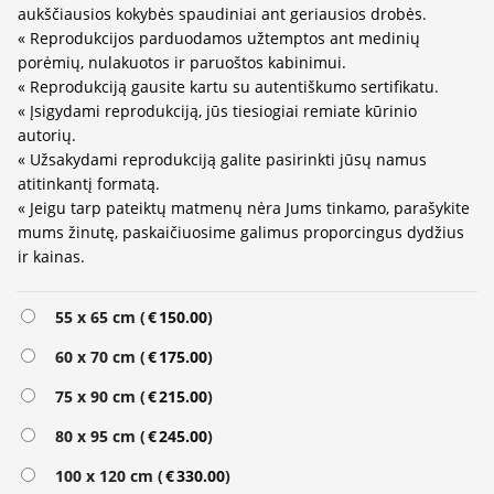
aukščiausios kokybės spaudiniai ant geriausios drobės.
« Reprodukcijos parduodamos užtemptos ant medinių
porėmių, nulakuotos ir paruoštos kabinimui.
« Reprodukciją gausite kartu su autentiškumo sertifikatu.
« Įsigydami reprodukciją, jūs tiesiogiai remiate kūrinio
autorių.
« Užsakydami reprodukciją galite pasirinkti jūsų namus
atitinkantį formatą.
« Jeigu tarp pateiktų matmenų nėra Jums tinkamo, parašykite
mums žinutę, paskaičiuosime galimus proporcingus dydžius
ir kainas.
55 x 65 cm (
€
150.00
)
60 x 70 cm (
€
175.00
)
75 x 90 cm (
€
215.00
)
80 x 95 cm (
€
245.00
)
100 x 120 cm (
€
330.00
)