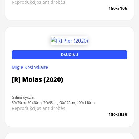
Reprodukcijos ant drobės
150-510€
DAUGIAU
Miglė Kosinskaitė
[R] Molas (2020)
Galimi dydžiai:
50x70cm, 60x80cm, 70x95cm, 90x120cm, 100x140cm
Reprodukcijos ant drobės
130-385€