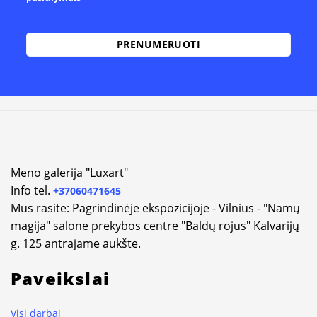
Meno galerija "Luxart"
Info tel.
+37060471645
Mus rasite: Pagrindinėje ekspozicijoje - Vilnius - "Namų
magija" salone prekybos centre "Baldų rojus" Kalvarijų
g. 125 antrajame aukšte.
Paveikslai
Visi darbai