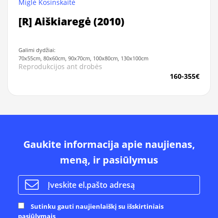
Miglė Kosinskaitė
[R] Aiškiaregė (2010)
Galimi dydžiai:
70x55cm, 80x60cm, 90x70cm, 100x80cm, 130x100cm
Reprodukcijos ant drobės
160-355€
Gaukite informacija apie naujienas,
meną, ir pasiūlymus
Sutinku gauti naujienlaiškį su išskirtiniais
pasiūlymais