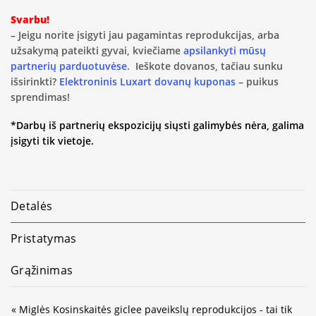
Svarbu!
– Jeigu norite įsigyti jau pagamintas reprodukcijas, arba
užsakymą pateikti gyvai, kviečiame
apsilankyti mūsų
partnerių parduotuvėse.
Ieškote dovanos, tačiau sunku
išsirinkti?
Elektroninis Luxart dovanų kuponas
– puikus
sprendimas!
*Darbų iš partnerių ekspozicijų siųsti galimybės nėra, galima
įsigyti tik vietoje.
Detalės
Pristatymas
Grąžinimas
« Miglės Kosinskaitės giclee paveikslų reprodukcijos - tai tik