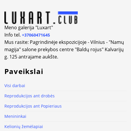
Meno galerija "Luxart"
Info tel.
+37060471645
Mus rasite: Pagrindinėje ekspozicijoje - Vilnius - "Namų
magija" salone prekybos centre "Baldų rojus" Kalvarijų
g. 125 antrajame aukšte.
Paveikslai
Visi darbai
Reprodukcijos ant drobės
Reprodukcijos ant Popieriaus
Menininkai
Kelionių žemėlapiai