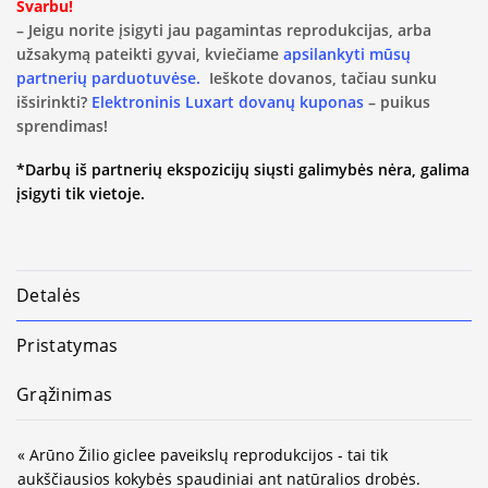
Svarbu!
– Jeigu norite įsigyti jau pagamintas reprodukcijas, arba
užsakymą pateikti gyvai, kviečiame
apsilankyti mūsų
partnerių parduotuvėse.
Ieškote dovanos, tačiau sunku
išsirinkti?
Elektroninis Luxart dovanų kuponas
– puikus
sprendimas!
*Darbų iš partnerių ekspozicijų siųsti galimybės nėra, galima
įsigyti tik vietoje.
Detalės
Pristatymas
Grąžinimas
« Arūno Žilio giclee paveikslų reprodukcijos - tai tik
aukščiausios kokybės spaudiniai ant natūralios drobės.