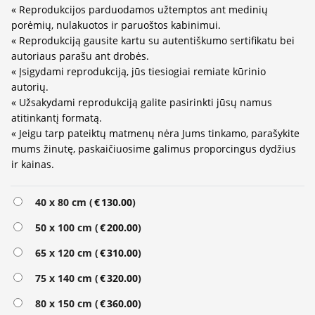
« Reprodukcijos parduodamos užtemptos ant medinių
porėmių, nulakuotos ir paruoštos kabinimui.
« Reprodukciją gausite kartu su autentiškumo sertifikatu bei
autoriaus parašu ant drobės.
« Įsigydami reprodukciją, jūs tiesiogiai remiate kūrinio
autorių.
« Užsakydami reprodukciją galite pasirinkti jūsų namus
atitinkantį formatą.
« Jeigu tarp pateiktų matmenų nėra Jums tinkamo, parašykite
mums žinutę, paskaičiuosime galimus proporcingus dydžius
ir kainas.
Alternative:
40 x 80 cm (
€
130.00
)
50 x 100 cm (
€
200.00
)
65 x 120 cm (
€
310.00
)
75 x 140 cm (
€
320.00
)
80 x 150 cm (
€
360.00
)