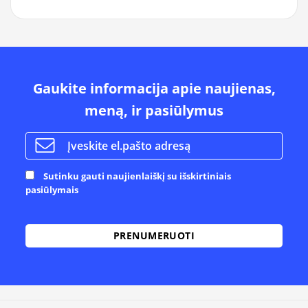
Gaukite informacija apie naujienas,
meną, ir pasiūlymus
Sutinku gauti naujienlaiškį su išskirtiniais
pasiūlymais
Alternative: