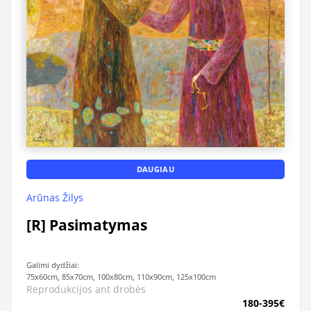
DAUGIAU
Arūnas Žilys
[R] Pasimatymas
Galimi dydžiai:
75x60cm, 85x70cm, 100x80cm, 110x90cm, 125x100cm
Reprodukcijos ant drobės
180-395€