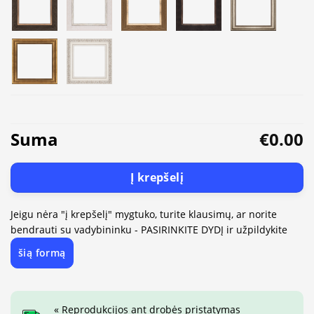
Suma
€0.00
Į krepšelį
Jeigu nėra "į krepšelį" mygtuko, turite klausimų, ar norite
bendrauti su vadybininku - PASIRINKITE DYDĮ ir užpildykite
šią formą
« Reprodukcijos ant drobės pristatymas