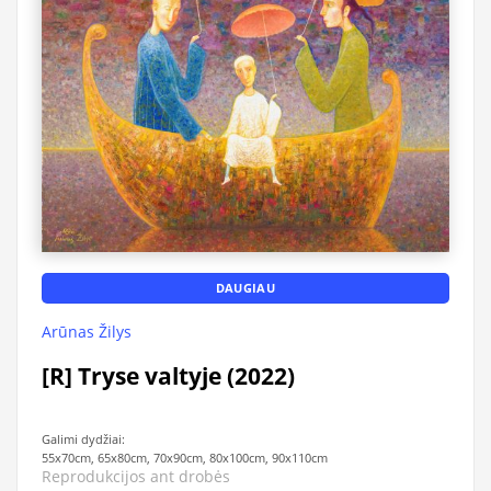
DAUGIAU
Arūnas Žilys
[R] Tryse valtyje (2022)
Galimi dydžiai:
55x70cm, 65x80cm, 70x90cm, 80x100cm, 90x110cm
Reprodukcijos ant drobės