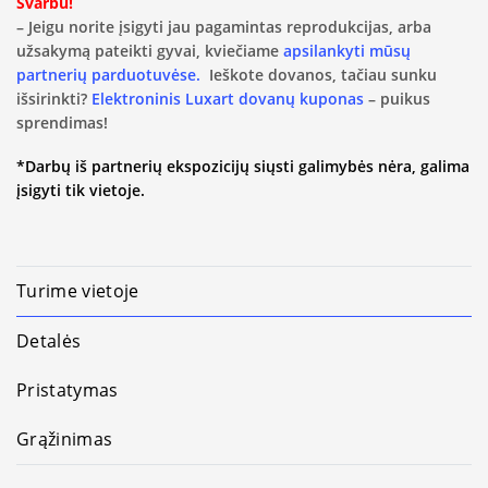
Svarbu!
– Jeigu norite įsigyti jau pagamintas reprodukcijas, arba
užsakymą pateikti gyvai, kviečiame
apsilankyti mūsų
partnerių parduotuvėse.
Ieškote dovanos, tačiau sunku
išsirinkti?
Elektroninis Luxart dovanų kuponas
– puikus
sprendimas!
*Darbų iš partnerių ekspozicijų siųsti galimybės nėra, galima
įsigyti tik vietoje.
Turime vietoje
Detalės
Pristatymas
Grąžinimas