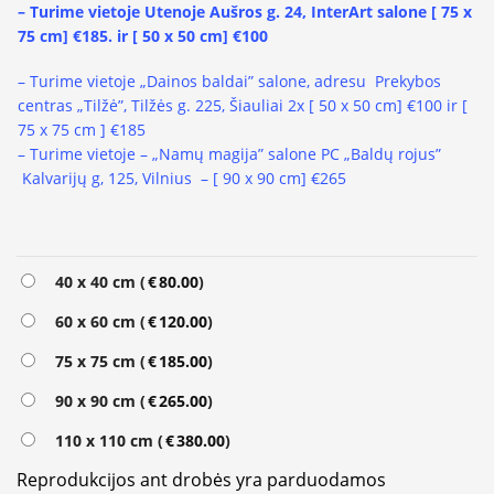
– Turime vietoje Utenoje Aušros g. 24, InterArt salone [ 75 x
75 cm] €185. ir
[ 50 x 50 cm] €100
– Turime vietoje „Dainos baldai” salone, adresu Prekybos
centras „Tilžė”, Tilžės g. 225, Šiauliai 2x [ 50 x 50 cm] €100 ir [
75 x 75 cm ] €185
– Turime vietoje – „Namų magija” salone PC „Baldų rojus”
Kalvarijų g, 125, Vilnius – [ 90 x 90 cm] €265
Alternative:
40 x 40 cm (
€
80.00
)
60 x 60 cm (
€
120.00
)
75 x 75 cm (
€
185.00
)
90 x 90 cm (
€
265.00
)
110 x 110 cm (
€
380.00
)
Reprodukcijos ant drobės yra parduodamos