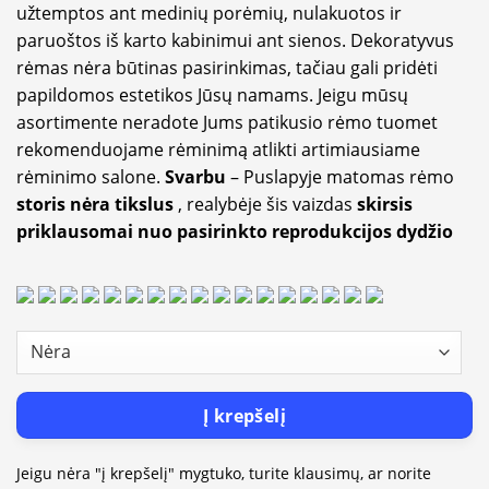
užtemptos ant medinių porėmių, nulakuotos ir
paruoštos iš karto kabinimui ant sienos. Dekoratyvus
rėmas nėra būtinas pasirinkimas, tačiau gali pridėti
papildomos estetikos Jūsų namams. Jeigu mūsų
asortimente neradote Jums patikusio rėmo tuomet
rekomenduojame rėminimą atlikti artimiausiame
rėminimo salone.
Svarbu
– Puslapyje matomas rėmo
storis nėra tikslus
, realybėje šis vaizdas
skirsis
priklausomai nuo pasirinkto reprodukcijos dydžio
Į krepšelį
Jeigu nėra "į krepšelį" mygtuko, turite klausimų, ar norite