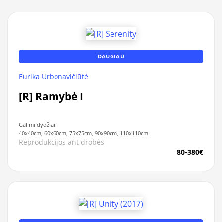
DAUGIAU
Eurika Urbonavičiūtė
[R] Ramybė I
Galimi dydžiai:
40x40cm, 60x60cm, 75x75cm, 90x90cm, 110x110cm
Reprodukcijos ant drobės
80-380€