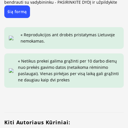
bendrauti su vadybininku - PASIRINKITE DYDĮ ir užpildykite
šią formą
« Reprodukcijos ant drobės pristatymas Lietuvoje
nemokamas.
« Netikus prekei galima grąžinti per 10 darbo dienų
nuo prekės gavimo datos (netaikoma rėminimo
paslaugai). Vienas pirkėjas per visą laiką gali grąžinti
ne daugiau kaip dvi prekes
Kiti Autoriaus Kūriniai: