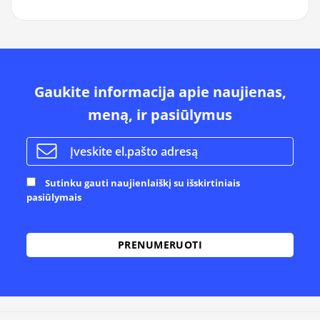
Gaukite informacija apie naujienas,
meną, ir pasiūlymus
Sutinku gauti naujienlaiškį su išskirtiniais
pasiūlymais
Alternative: