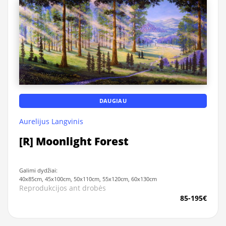
DAUGIAU
Aurelijus Langvinis
[R] Moonlight Forest
Galimi dydžiai:
40x85cm, 45x100cm, 50x110cm, 55x120cm, 60x130cm
Reprodukcijos ant drobės
85-195€