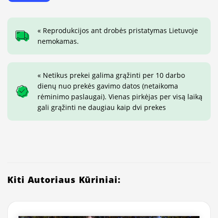
« Reprodukcijos ant drobės pristatymas Lietuvoje
nemokamas.
« Netikus prekei galima grąžinti per 10 darbo
dienų nuo prekės gavimo datos (netaikoma
rėminimo paslaugai). Vienas pirkėjas per visą laiką
gali grąžinti ne daugiau kaip dvi prekes
Kiti Autoriaus Kūriniai: