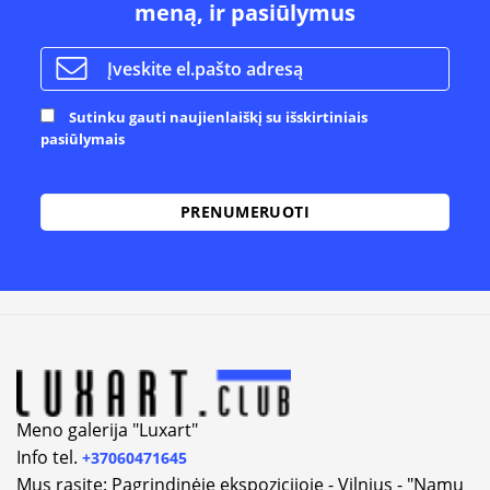
meną, ir pasiūlymus
Sutinku gauti naujienlaiškį su išskirtiniais
pasiūlymais
Alternative:
Meno galerija "Luxart"
Info tel.
+37060471645
Mus rasite: Pagrindinėje ekspozicijoje - Vilnius - "Namų