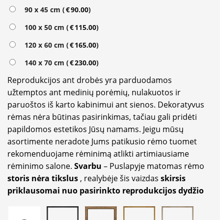
90 x 45 cm (
€
90.00
)
100 x 50 cm (
€
115.00
)
120 x 60 cm (
€
165.00
)
140 x 70 cm (
€
230.00
)
Reprodukcijos ant drobės yra parduodamos
užtemptos ant medinių porėmių, nulakuotos ir
paruoštos iš karto kabinimui ant sienos. Dekoratyvus
rėmas nėra būtinas pasirinkimas, tačiau gali pridėti
papildomos estetikos Jūsų namams. Jeigu mūsų
asortimente neradote Jums patikusio rėmo tuomet
rekomenduojame rėminimą atlikti artimiausiame
rėminimo salone.
Svarbu
– Puslapyje matomas rėmo
storis nėra tikslus
, realybėje šis vaizdas
skirsis
priklausomai nuo pasirinkto reprodukcijos dydžio