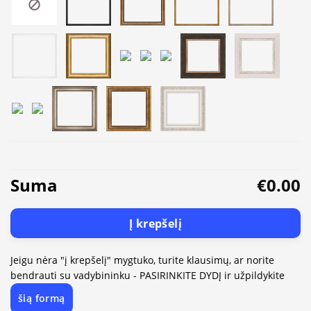
Suma
€0.00
Į krepšelį
Jeigu nėra "į krepšelį" mygtuko, turite klausimų, ar norite
bendrauti su vadybininku - PASIRINKITE DYDĮ ir užpildykite
šią formą