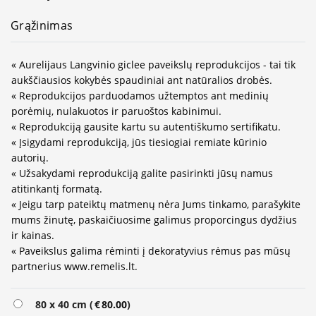
Grąžinimas
« Aurelijaus Langvinio giclee paveikslų reprodukcijos - tai tik
aukščiausios kokybės spaudiniai ant natūralios drobės.
« Reprodukcijos parduodamos užtemptos ant medinių
porėmių, nulakuotos ir paruoštos kabinimui.
« Reprodukciją gausite kartu su autentiškumo sertifikatu.
« Įsigydami reprodukciją, jūs tiesiogiai remiate kūrinio
autorių.
« Užsakydami reprodukciją galite pasirinkti jūsų namus
atitinkantį formatą.
« Jeigu tarp pateiktų matmenų nėra Jums tinkamo, parašykite
mums žinutę, paskaičiuosime galimus proporcingus dydžius
ir kainas.
« Paveikslus galima rėminti į dekoratyvius rėmus pas mūsų
partnerius www.remelis.lt.
Alternative:
80 x 40 cm (
€
80.00
)