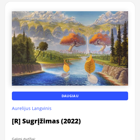
DAUGIAU
Aurelijus Langvinis
[R] Sugrįžimas (2022)
Galimi dydžiai: