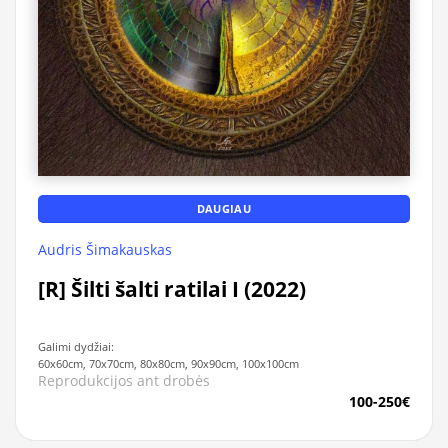
DAUGIAU
Audris Šimakauskas
[R] Šilti šalti ratilai I (2022)
Galimi dydžiai:
60x60cm, 70x70cm, 80x80cm, 90x90cm, 100x100cm
Reprodukcijos ant drobės
100-250€