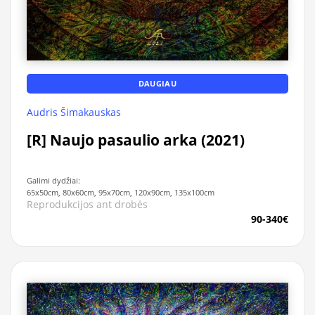
DAUGIAU
Audris Šimakauskas
[R] Naujo pasaulio arka (2021)
Galimi dydžiai:
65x50cm, 80x60cm, 95x70cm, 120x90cm, 135x100cm
Reprodukcijos ant drobės
90-340€