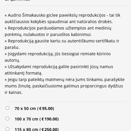
« Audrio Šimakausko giclee paveikslų reprodukcijos - tai tik
aukščiausios kokybės spaudiniai ant natūralios drobės.
« Reprodukcijos parduodamos užtemptos ant medinių
porėmių, nulakuotos ir paruoštos kabinimui.
« Reprodukciją gausite kartu su autentiškumo sertifikatu ir
parašu.
« Įsigydami reprodukciją, jūs tiesiogiai remiate kūrinio
autorių.
« Užsakydami reprodukciją galite pasirinkti jūsų namus
atitinkantį formatą.
« Jeigu tarp pateiktų matmenų nėra Jums tinkamo, parašykite
mums žinutę, paskaičiuosime galimus proporcingus dydžius
ir kainas.
Alternative:
70 x 50 cm (
€
95.00
)
100 x 70 cm (
€
190.00
)
115 x 80 cm (
€
250.00
)