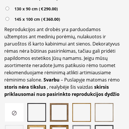
130 x 90 cm (
€
290.00
)
145 x 100 cm (
€
360.00
)
Reprodukcijos ant drobės yra parduodamos
užtemptos ant medinių porėmių, nulakuotos ir
paruoštos iš karto kabinimui ant sienos. Dekoratyvus
rėmas nėra būtinas pasirinkimas, tačiau gali pridėti
papildomos estetikos Jūsų namams. Jeigu mūsų
asortimente neradote Jums patikusio rėmo tuomet
rekomenduojame rėminimą atlikti artimiausiame
rėminimo salone.
Svarbu
– Puslapyje matomas rėmo
storis nėra tikslus
, realybėje šis vaizdas
skirsis
priklausomai nuo pasirinkto reprodukcijos dydžio