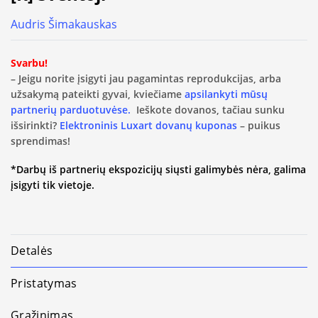
Audris Šimakauskas
Svarbu!
– Jeigu norite įsigyti jau pagamintas reprodukcijas, arba
užsakymą pateikti gyvai, kviečiame
apsilankyti mūsų
partnerių parduotuvėse.
Ieškote dovanos, tačiau sunku
išsirinkti?
Elektroninis Luxart dovanų kuponas
– puikus
sprendimas!
*Darbų iš partnerių ekspozicijų siųsti galimybės nėra, galima
įsigyti tik vietoje.
Detalės
Pristatymas
Grąžinimas