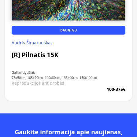
DAUGIAU
Audris Šimakauskas
[R] Pilnatis 15K
Galimi dydžiai:
75x50cm, 105x70cm, 120x80cm, 135x90cm, 150x100cm
Reprodukcijos ant drobės
100-375€
Gaukite informacija apie naujienas,