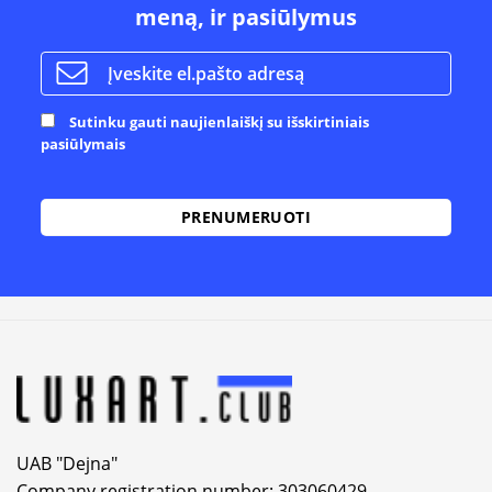
meną, ir pasiūlymus
Sutinku gauti naujienlaiškį su išskirtiniais
pasiūlymais
Alternative:
UAB "Dejna"
Company registration number: 303060429