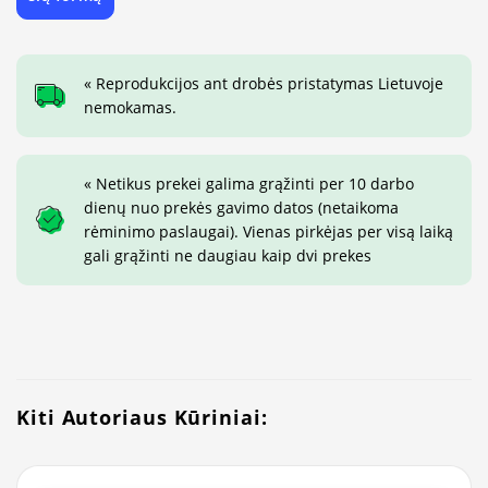
« Reprodukcijos ant drobės pristatymas Lietuvoje
nemokamas.
« Netikus prekei galima grąžinti per 10 darbo
dienų nuo prekės gavimo datos (netaikoma
rėminimo paslaugai). Vienas pirkėjas per visą laiką
gali grąžinti ne daugiau kaip dvi prekes
Kiti Autoriaus Kūriniai: