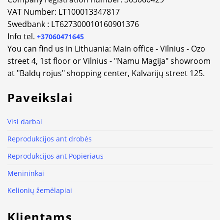
VAT Number: LT100013347817
Swedbank : LT627300010160901376
Info tel.
+37060471645
You can find us in Lithuania: Main office - Vilnius - Ozo
street 4, 1st floor or Vilnius - "Namu Magija" showroom
at "Baldų rojus" shopping center, Kalvarijų street 125.
Paveikslai
Visi darbai
Reprodukcijos ant drobės
Reprodukcijos ant Popieriaus
Menininkai
Kelionių žemėlapiai
Klientams