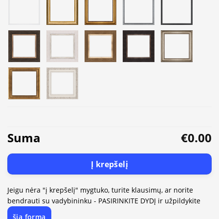
Suma
€0.00
Į krepšelį
Jeigu nėra "į krepšelį" mygtuko, turite klausimų, ar norite
bendrauti su vadybininku - PASIRINKITE DYDĮ ir užpildykite
šią formą