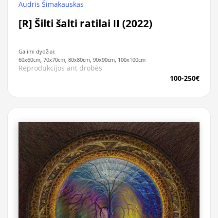
Audris Šimakauskas
[R] Šilti šalti ratilai II (2022)
Galimi dydžiai:
60x60cm, 70x70cm, 80x80cm, 90x90cm, 100x100cm
Reprodukcijos ant drobės
100-250€