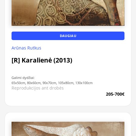
DAUGIAU
Arūnas Rutkus
[R] Karalienė (2013)
Galimi dydžiai:
65x50cm, 80x60cm, 90x70cm, 105x80cm, 130x100cm
Reprodukcijos ant drobės
205-700€