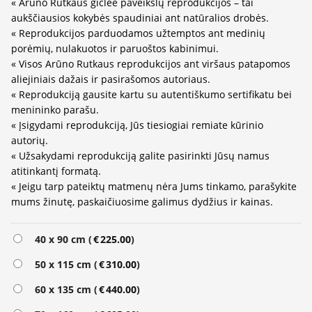
« Arūno Rutkaus giclee paveikslų reprodukcijos – tai
aukščiausios kokybės spaudiniai ant natūralios drobės.
« Reprodukcijos parduodamos užtemptos ant medinių
porėmių, nulakuotos ir paruoštos kabinimui.
« Visos Arūno Rutkaus reprodukcijos ant viršaus patapomos
aliejiniais dažais ir pasirašomos autoriaus.
« Reprodukciją gausite kartu su autentiškumo sertifikatu bei
menininko parašu.
« Įsigydami reprodukciją, Jūs tiesiogiai remiate kūrinio
autorių.
« Užsakydami reprodukciją galite pasirinkti Jūsų namus
atitinkantį formatą.
« Jeigu tarp pateiktų matmenų nėra Jums tinkamo, parašykite
mums žinutę, paskaičiuosime galimus dydžius ir kainas.
Alternative:
40 x 90 cm (
€
225.00
)
50 x 115 cm (
€
310.00
)
60 x 135 cm (
€
440.00
)