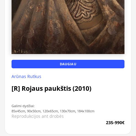
DAUGIAU
Arūnas Rutkus
[R] Rojaus paukštis (2010)
Galimi dydžiai:
85x45cm, 90x50cm, 120x65cm, 130x70cm, 184x100cm
Reprodukcijos ant drobės
235-990€