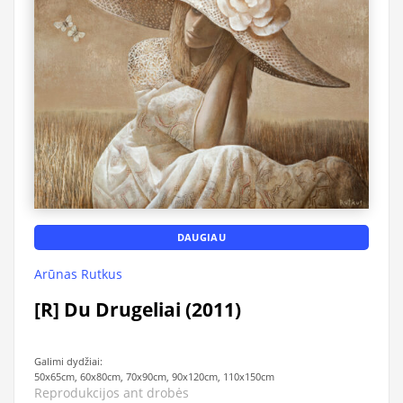
DAUGIAU
Arūnas Rutkus
[R] Du Drugeliai (2011)
Galimi dydžiai:
50x65cm, 60x80cm, 70x90cm, 90x120cm, 110x150cm
Reprodukcijos ant drobės