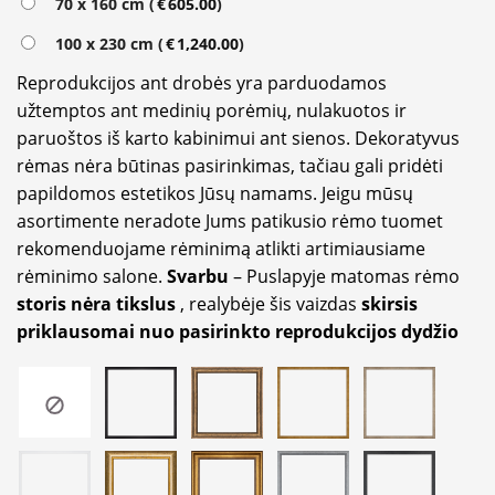
70 x 160 cm (
€
605.00
)
100 x 230 cm (
€
1,240.00
)
Reprodukcijos ant drobės yra parduodamos
užtemptos ant medinių porėmių, nulakuotos ir
paruoštos iš karto kabinimui ant sienos. Dekoratyvus
rėmas nėra būtinas pasirinkimas, tačiau gali pridėti
papildomos estetikos Jūsų namams. Jeigu mūsų
asortimente neradote Jums patikusio rėmo tuomet
rekomenduojame rėminimą atlikti artimiausiame
rėminimo salone.
Svarbu
– Puslapyje matomas rėmo
storis nėra tikslus
, realybėje šis vaizdas
skirsis
priklausomai nuo pasirinkto reprodukcijos dydžio