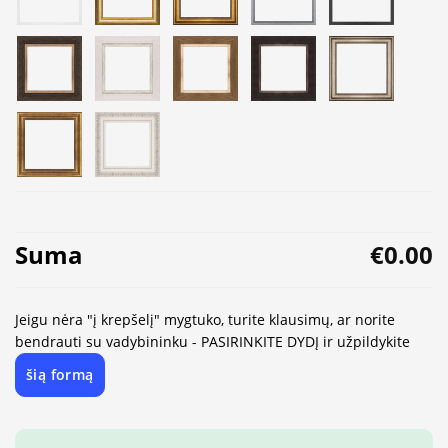
Suma
€0.00
Jeigu nėra "į krepšelį" mygtuko, turite klausimų, ar norite
bendrauti su vadybininku - PASIRINKITE DYDĮ ir užpildykite
šią formą