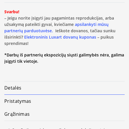
Svarbu!
– Jeigu norite įsigyti jau pagamintas reprodukcijas, arba
užsakymą pateikti gyvai, kviečiame
apsilankyti mūsų
partnerių parduotuvėse.
Ieškote dovanos, tačiau sunku
išsirinkti?
Elektroninis Luxart dovanų kuponas
– puikus
sprendimas!
*Darbų iš partnerių ekspozicijų siųsti galimybės nėra, galima
įsigyti tik vietoje.
Detalės
Pristatymas
Grąžinimas