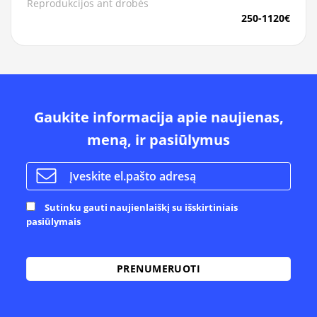
Reprodukcijos ant drobės
250-1120€
Gaukite informacija apie naujienas,
meną, ir pasiūlymus
Sutinku gauti naujienlaiškį su išskirtiniais
pasiūlymais