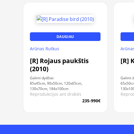
DAUGIAU
Arūnas Rutkus
Arūnas
[R] Rojaus paukštis
[R] 
(2010)
Galimi dydžiai:
Galimi d
85x45cm, 90x50cm, 120x65cm,
65x50cm
130x70cm, 184x100cm
130x10
Reprodukcijos ant drobės
Reprod
235-990€