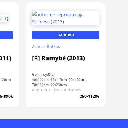
DAUGIAU
Arūnas Rutkus
011)
[R] Ramybė (2013)
Galimi dydžiai:
x120cm,
40x100cm, 45x115cm, 60x150cm,
70x180cm, 90x230cm
Reprodukcijos ant drobės
5-890€
250-1120€