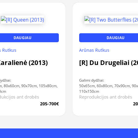
DAUGIAU
DAUGIAU
 Rutkus
Arūnas Rutkus
Karalienė (2013)
[R] Du Drugeliai (2
ydžiai:
Galimi dydžiai:
, 80x60cm, 90x70cm, 105x80cm,
50x65cm, 60x80cm, 70x90cm, 90
0cm
110x150cm
ukcijos ant drobės
Reprodukcijos ant drobės
205-700€
20