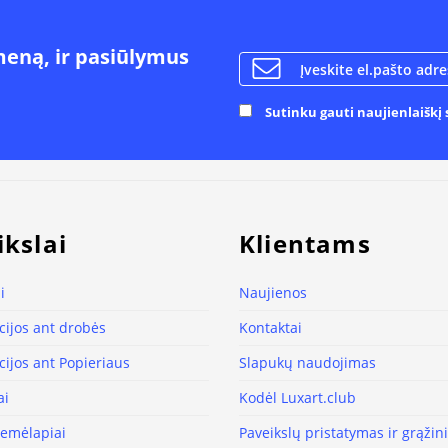
meną, ir pasiūlymus
Sutinku gauti naujienlaiškį s
ikslai
Klientams
i
Naujienos
ijos ant drobės
Kontaktai
ijos ant Popieriaus
Slapukų naudojimas
ai
Kodėl Luxart.club
žemėlapiai
Paveikslų pristatymas ir grąži