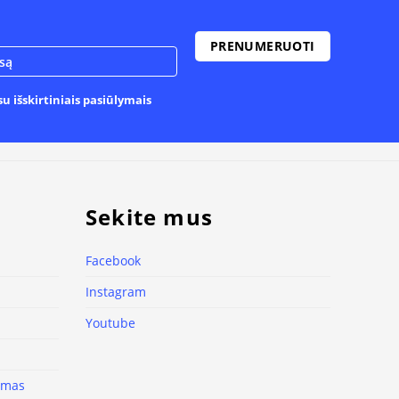
u išskirtiniais pasiūlymais
Sekite mus
Facebook
Instagram
Youtube
nimas