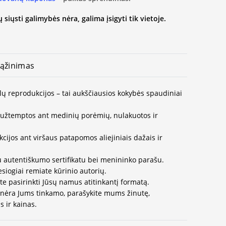
 siųsti galimybės nėra, galima įsigyti tik vietoje.
ąžinimas
lų reprodukcijos – tai aukščiausios kokybės spaudiniai
užtemptos ant medinių porėmių, nulakuotos ir
ijos ant viršaus patapomos aliejiniais dažais ir
u autentiškumo sertifikatu bei menininko parašu.
esiogiai remiate kūrinio autorių.
te pasirinkti Jūsų namus atitinkantį formatą.
 nėra Jums tinkamo, parašykite mums žinutę,
 ir kainas.