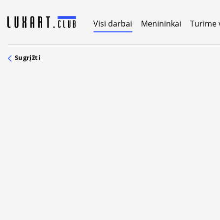
Skip
to
Visi darbai
Menininkai
Turime 
content
Sugrįžti