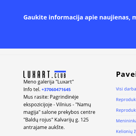
Gaukite informacija apie naujienas, 
Alternative:
Pave
Meno galerija "Luxart"
Info tel.
Visi darba
+37060471645
Mus rasite: Pagrindinėje
Reprodukc
ekspozicijoje - Vilnius - "Namų
Reprodukc
magija" salone prekybos centre
"Baldų rojus" Kalvarijų g. 125
Meninink
antrajame aukšte.
Kelionių 