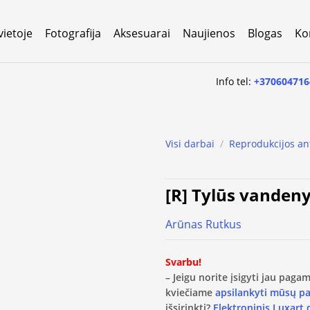
vietoje
Fotografija
Aksesuarai
Naujienos
Blogas
Ko
Info tel:
+370604716
Visi darbai
/
Reprodukcijos an
[R] Tylūs vanden
Arūnas Rutkus
Svarbu!
– Jeigu norite įsigyti jau pag
kviečiame
apsilankyti mūsų p
išsirinkti?
Elektroninis Luxart