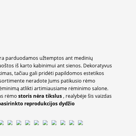
yra parduodamos užtemptos ant medinių
oštos iš karto kabinimui ant sienos. Dekoratyvus
imas, tačiau gali pridėti papildomos estetikos
sortimente neradote Jums patikusio rėmo
inimą atlikti artimiausiame rėminimo salone.
as rėmo
storis nėra tikslus
, realybėje šis vaizdas
pasirinkto reprodukcijos dydžio