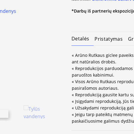
*Darbų iš partnerių ekspozicijų
Detalės
Pristatymas
Gr
« Arūno Rutkaus giclee paveiks
ant natūralios drobės.
« Reprodukcijos parduodamos 
paruoštos kabinimui.
« Visos Arūno Rutkaus reprodukc
pasirašomos autoriaus.
« Reprodukciją gausite kartu s
« Įsigydami reprodukciją, Jūs ti
« Užsakydami reprodukciją gali
« Jeigu tarp pateiktų matmenų
paskaičiuosime galimus dydžius