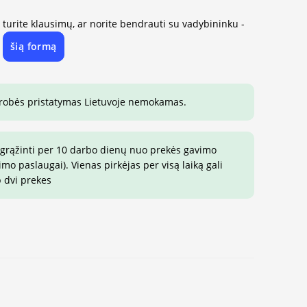
, turite klausimų, ar norite bendrauti su vadybininku -
šią formą
e
drobės pristatymas Lietuvoje nemokamas.
 grąžinti per 10 darbo dienų nuo prekės gavimo
o paslaugai). Vienas pirkėjas per visą laiką gali
p dvi prekes