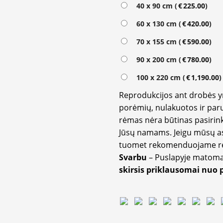
Alternative:
40 x 90 cm (
€
225.00
)
60 x 130 cm (
€
420.00
)
70 x 155 cm (
€
590.00
)
90 x 200 cm (
€
780.00
)
100 x 220 cm (
€
1,190.00
)
Reprodukcijos ant drobės 
porėmių, nulakuotos ir paru
rėmas nėra būtinas pasirink
Jūsų namams. Jeigu mūsų a
tuomet rekomenduojame rėm
Svarbu
– Puslapyje matom
skirsis priklausomai nuo 