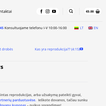
ntaktai
€
0.00
45
Konsultuojame telefonu I-V 10:00-16:00
LT
EN
t drobės
Kas yra reprodukcija?? (4:15)
ys
amintas reprodukcijas, arba užsakymą pateikti gyvai,
artnerių parduotuvėse.
Ieškote dovanos, tačiau sunku
 dovanų kuponas
– puikus sprendimas!