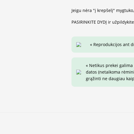
Jeigu nėra "į krepšelį" mygtuko
PASIRINKITE DYDĮ ir užpildykit
« Reprodukcijos ant 
« Netikus prekei galima
datos (netaikoma rėminim
grąžinti ne daugiau kai