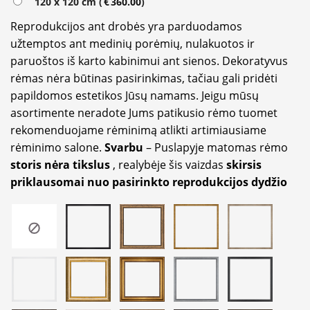
120 x 120 cm (
€
360.00
)
Reprodukcijos ant drobės yra parduodamos
užtemptos ant medinių porėmių, nulakuotos ir
paruoštos iš karto kabinimui ant sienos. Dekoratyvus
rėmas nėra būtinas pasirinkimas, tačiau gali pridėti
papildomos estetikos Jūsų namams. Jeigu mūsų
asortimente neradote Jums patikusio rėmo tuomet
rekomenduojame rėminimą atlikti artimiausiame
rėminimo salone.
Svarbu
– Puslapyje matomas rėmo
storis nėra tikslus
, realybėje šis vaizdas
skirsis
priklausomai nuo pasirinkto reprodukcijos dydžio