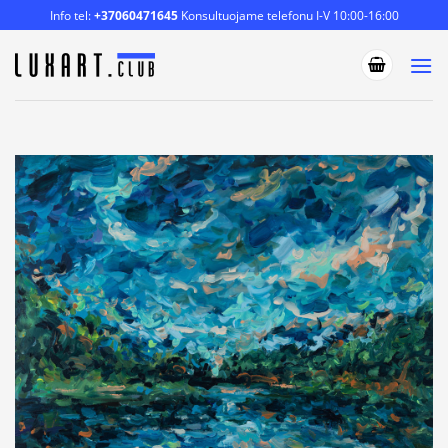
Skip
Info tel:
+37060471645
Konsultuojame telefonu I-V 10:00-16:00
to
content