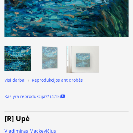
Visi darbai
/
Reprodukcijos ant drobės
Kas yra reprodukcija?? (4:15)
[R] Upė
Vladimiras Mackevičius