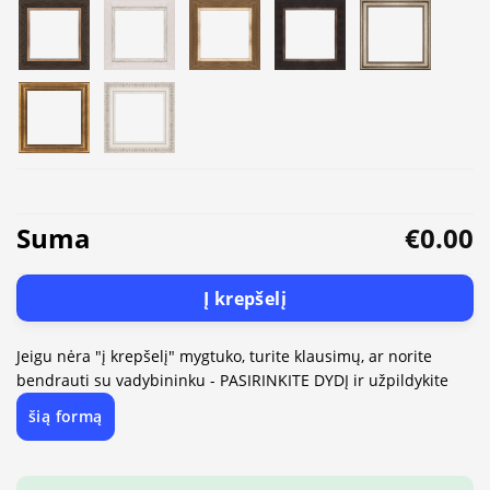
Suma
€0.00
Į krepšelį
Jeigu nėra "į krepšelį" mygtuko, turite klausimų, ar norite
bendrauti su vadybininku - PASIRINKITE DYDĮ ir užpildykite
šią formą