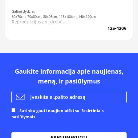
Galimi dydžiai:
60x70cm, 70x80cm, 80x95cm, 115x100cm, 140x120cm
Reprodukcijos ant drobės
125-420€
Gaukite informacija apie naujienas,
meną, ir pasiūlymus
Sutinku gauti naujienlaiškį su išskirtiniais
pasiūlymais