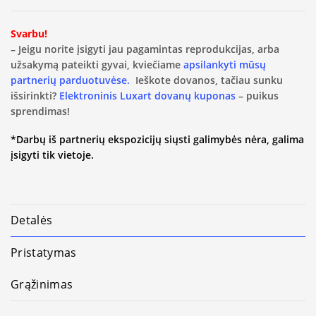
Svarbu!
– Jeigu norite įsigyti jau pagamintas reprodukcijas, arba
užsakymą pateikti gyvai, kviečiame
apsilankyti mūsų
partnerių parduotuvėse.
Ieškote dovanos, tačiau sunku
išsirinkti?
Elektroninis Luxart dovanų kuponas
– puikus
sprendimas!
*Darbų iš partnerių ekspozicijų siųsti galimybės nėra, galima
įsigyti tik vietoje.
Detalės
Pristatymas
Grąžinimas