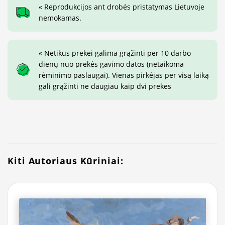
« Reprodukcijos ant drobės pristatymas Lietuvoje
nemokamas.
« Netikus prekei galima grąžinti per 10 darbo
dienų nuo prekės gavimo datos (netaikoma
rėminimo paslaugai). Vienas pirkėjas per visą laiką
gali grąžinti ne daugiau kaip dvi prekes
Kiti Autoriaus Kūriniai: