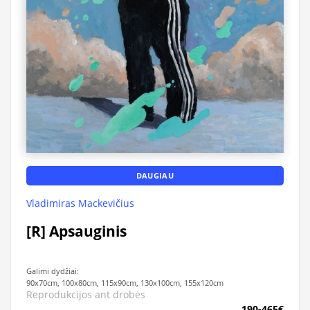
DAUGIAU
Vladimiras Mackevičius
[R] Apsauginis
Galimi dydžiai:
90x70cm, 100x80cm, 115x90cm, 130x100cm, 155x120cm
Reprodukcijos ant drobės
190-465€