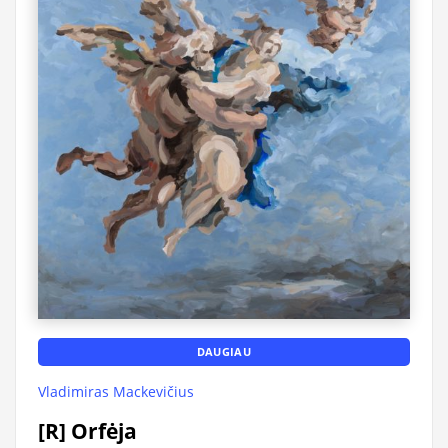
DAUGIAU
Vladimiras Mackevičius
[R] Orfėja