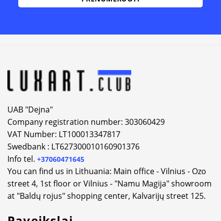
Alternative:
UAB "Dejna"
Company registration number: 303060429
VAT Number: LT100013347817
Swedbank : LT627300010160901376
Info tel.
+37060471645
You can find us in Lithuania: Main office - Vilnius - Ozo
street 4, 1st floor or Vilnius - "Namu Magija" showroom
at "Baldų rojus" shopping center, Kalvarijų street 125.
Paveikslai