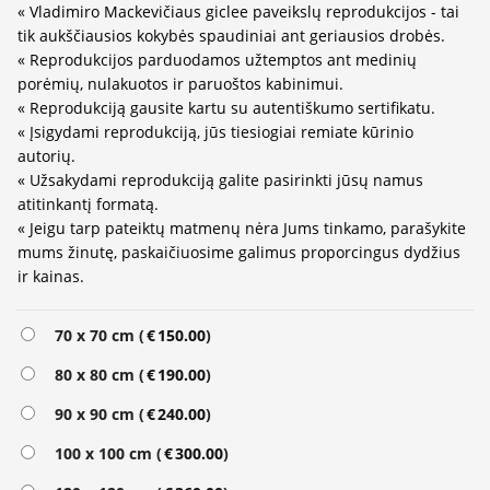
« Vladimiro Mackevičiaus giclee paveikslų reprodukcijos - tai
tik aukščiausios kokybės spaudiniai ant geriausios drobės.
« Reprodukcijos parduodamos užtemptos ant medinių
porėmių, nulakuotos ir paruoštos kabinimui.
« Reprodukciją gausite kartu su autentiškumo sertifikatu.
« Įsigydami reprodukciją, jūs tiesiogiai remiate kūrinio
autorių.
« Užsakydami reprodukciją galite pasirinkti jūsų namus
atitinkantį formatą.
« Jeigu tarp pateiktų matmenų nėra Jums tinkamo, parašykite
mums žinutę, paskaičiuosime galimus proporcingus dydžius
ir kainas.
Alternative:
70 x 70 cm (
€
150.00
)
80 x 80 cm (
€
190.00
)
90 x 90 cm (
€
240.00
)
100 x 100 cm (
€
300.00
)