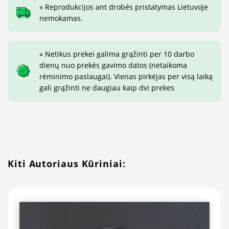
« Reprodukcijos ant drobės pristatymas Lietuvoje
nemokamas.
« Netikus prekei galima grąžinti per 10 darbo
dienų nuo prekės gavimo datos (netaikoma
rėminimo paslaugai). Vienas pirkėjas per visą laiką
gali grąžinti ne daugiau kaip dvi prekes
Kiti Autoriaus Kūriniai: