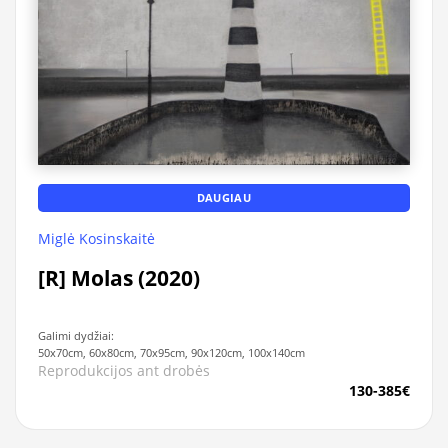
DAUGIAU
Miglė Kosinskaitė
[R] Molas (2020)
Galimi dydžiai:
50x70cm, 60x80cm, 70x95cm, 90x120cm, 100x140cm
Reprodukcijos ant drobės
130-385€