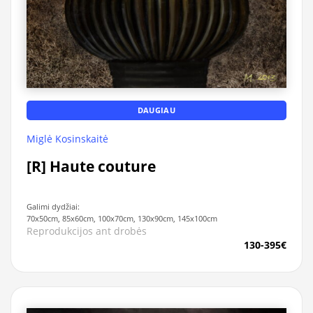
DAUGIAU
Miglė Kosinskaitė
[R] Haute couture
Galimi dydžiai:
70x50cm, 85x60cm, 100x70cm, 130x90cm, 145x100cm
Reprodukcijos ant drobės
130-395€