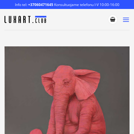
Skip
Info tel:
+37060471645
Konsultuojame telefonu I-V 10:00-16:00
to
content