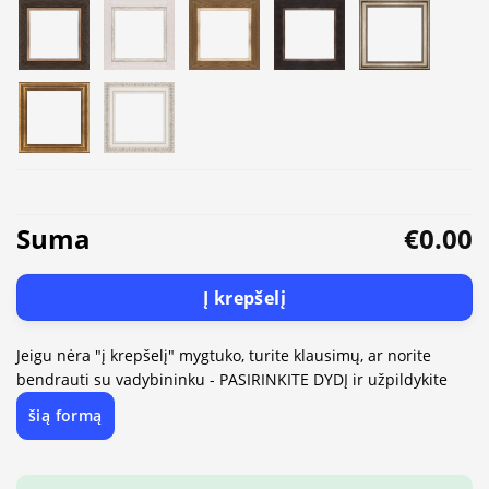
Suma
€0.00
Į krepšelį
Jeigu nėra "į krepšelį" mygtuko, turite klausimų, ar norite
bendrauti su vadybininku - PASIRINKITE DYDĮ ir užpildykite
šią formą