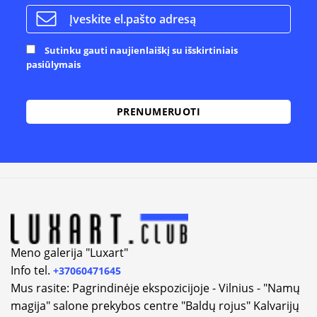
Sutinku gauti naujienlaiškį su išskirtiniais
pasiūlymais
Alternative:
Meno galerija "Luxart"
Info tel.
+37060471645
Mus rasite: Pagrindinėje ekspozicijoje - Vilnius - "Namų
magija" salone prekybos centre "Baldų rojus" Kalvarijų