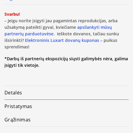
Svarbu!
– Jeigu norite įsigyti jau pagamintas reprodukcijas, arba
užsakymą pateikti gyvai, kviečiame
apsilankyti mūsų
partnerių parduotuvėse.
Ieškote dovanos, tačiau sunku
išsirinkti?
Elektroninis Luxart dovanų kuponas
– puikus
sprendimas!
*Darbų iš partnerių ekspozicijų siųsti galimybės nėra, galima
įsigyti tik vietoje.
Detalės
Pristatymas
Grąžinimas