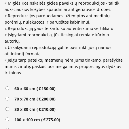
« Miglės Kosinskaitės giclee paveikslų reprodukcijos - tai tik
aukščiausios kokybės spaudiniai ant geriausios drobės.
« Reprodukcijos parduodamos užtemptos ant medinių
porėmių, nulakuotos ir paruoštos kabinimui.
« Reprodukciją gausite kartu su autentiškumo sertifikatu.
« Įsigydami reprodukciją, jūs tiesiogiai remiate kūrinio
autorių.
« Užsakydami reprodukciją galite pasirinkti jūsų namus
atitinkantį formatą.
« Jeigu tarp pateiktų matmenų nėra Jums tinkamo, parašykite
mums žinutę, paskaičiuosime galimus proporcingus dydžius
ir kainas.
Alternative:
60 x 60 cm (
€
130.00
)
70 x 70 cm (
€
200.00
)
80 x 80 cm (
€
210.00
)
100 x 100 cm (
€
275.00
)