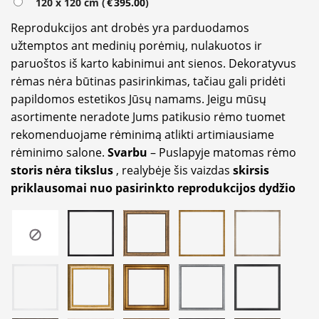
120 x 120 cm (
€
395.00
)
Reprodukcijos ant drobės yra parduodamos
užtemptos ant medinių porėmių, nulakuotos ir
paruoštos iš karto kabinimui ant sienos. Dekoratyvus
rėmas nėra būtinas pasirinkimas, tačiau gali pridėti
papildomos estetikos Jūsų namams. Jeigu mūsų
asortimente neradote Jums patikusio rėmo tuomet
rekomenduojame rėminimą atlikti artimiausiame
rėminimo salone.
Svarbu
– Puslapyje matomas rėmo
storis nėra tikslus
, realybėje šis vaizdas
skirsis
priklausomai nuo pasirinkto reprodukcijos dydžio