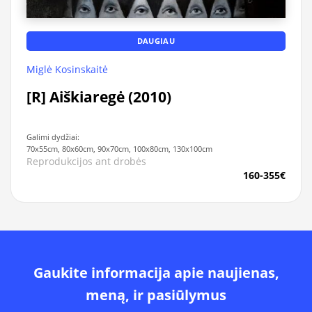
DAUGIAU
Miglė Kosinskaitė
[R] Aiškiaregė (2010)
Galimi dydžiai:
70x55cm, 80x60cm, 90x70cm, 100x80cm, 130x100cm
Reprodukcijos ant drobės
160-355€
Gaukite informacija apie naujienas,
meną, ir pasiūlymus