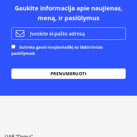
Gaukite informacija apie naujienas,
meną, ir pasiūlymus
Sutinku gauti naujienlaiškį su išskirtiniais
pasiūlymais
Alternative:
UAB "Dejna"