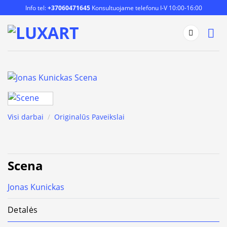
Skip
Info tel:
+37060471645
Konsultuojame telefonu I-V 10:00-16:00
to
content
Visi darbai
/
Originalūs Paveikslai
Scena
Jonas Kunickas
Detalės