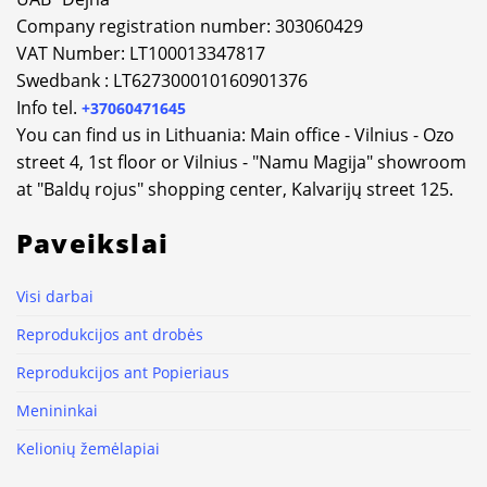
Company registration number: 303060429
VAT Number: LT100013347817
Swedbank : LT627300010160901376
Info tel.
+37060471645
You can find us in Lithuania: Main office - Vilnius - Ozo
street 4, 1st floor or Vilnius - "Namu Magija" showroom
at "Baldų rojus" shopping center, Kalvarijų street 125.
Paveikslai
Visi darbai
Reprodukcijos ant drobės
Reprodukcijos ant Popieriaus
Menininkai
Kelionių žemėlapiai