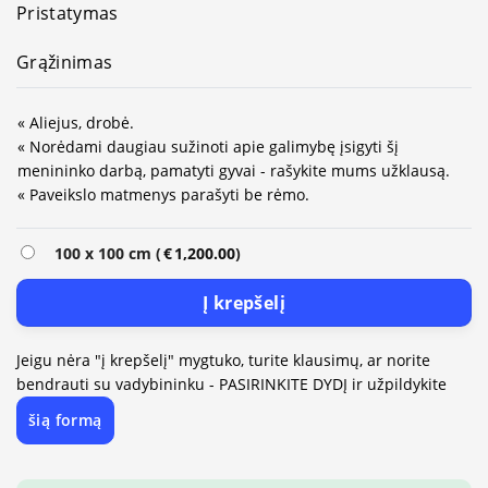
Pristatymas
Grąžinimas
« Aliejus, drobė.
« Norėdami daugiau sužinoti apie galimybę įsigyti šį
menininko darbą, pamatyti gyvai - rašykite mums užklausą.
« Paveikslo matmenys parašyti be rėmo.
Alternative:
100 x 100 cm (
€
1,200.00
)
Į krepšelį
Jeigu nėra "į krepšelį" mygtuko, turite klausimų, ar norite
bendrauti su vadybininku - PASIRINKITE DYDĮ ir užpildykite
šią formą