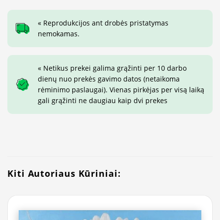
« Reprodukcijos ant drobės pristatymas
nemokamas.
« Netikus prekei galima grąžinti per 10 darbo
dienų nuo prekės gavimo datos (netaikoma
rėminimo paslaugai). Vienas pirkėjas per visą laiką
gali grąžinti ne daugiau kaip dvi prekes
Kiti Autoriaus Kūriniai: