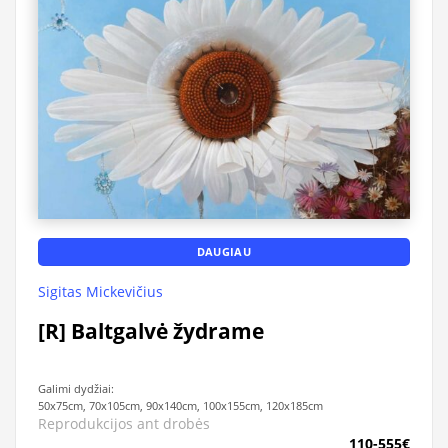
DAUGIAU
Sigitas Mickevičius
[R] Baltgalvė žydrame
Galimi dydžiai:
50x75cm, 70x105cm, 90x140cm, 100x155cm, 120x185cm
Reprodukcijos ant drobės
110-555€