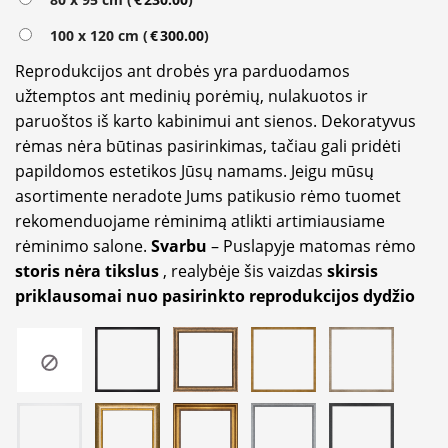
100 x 120 cm (
€
300.00
)
Reprodukcijos ant drobės yra parduodamos
užtemptos ant medinių porėmių, nulakuotos ir
paruoštos iš karto kabinimui ant sienos. Dekoratyvus
rėmas nėra būtinas pasirinkimas, tačiau gali pridėti
papildomos estetikos Jūsų namams. Jeigu mūsų
asortimente neradote Jums patikusio rėmo tuomet
rekomenduojame rėminimą atlikti artimiausiame
rėminimo salone.
Svarbu
– Puslapyje matomas rėmo
storis nėra tikslus
, realybėje šis vaizdas
skirsis
priklausomai nuo pasirinkto reprodukcijos dydžio