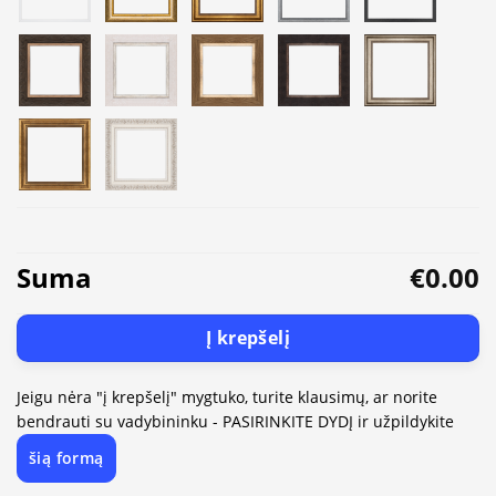
Suma
€0.00
Į krepšelį
Jeigu nėra "į krepšelį" mygtuko, turite klausimų, ar norite
bendrauti su vadybininku - PASIRINKITE DYDĮ ir užpildykite
šią formą