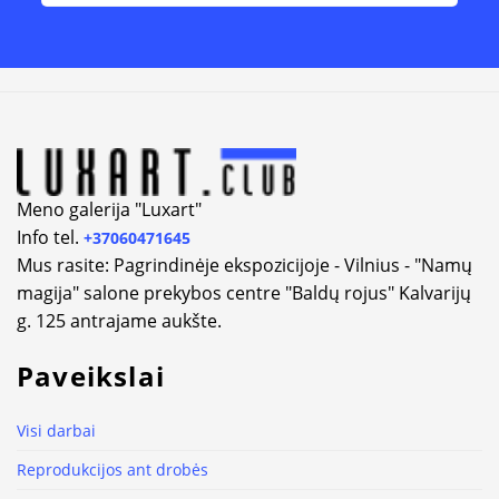
Alternative:
Meno galerija "Luxart"
Info tel.
+37060471645
Mus rasite: Pagrindinėje ekspozicijoje - Vilnius - "Namų
magija" salone prekybos centre "Baldų rojus" Kalvarijų
g. 125 antrajame aukšte.
Paveikslai
Visi darbai
Reprodukcijos ant drobės