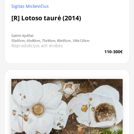
Sigitas Mickevičius
[R] Lotoso taurė (2014)
Galimi dydžiai:
55x65cm, 65x80cm, 75x90cm, 80x95cm, 100x120cm
Reprodukcijos ant drobės
110-300€