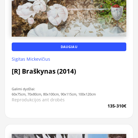
DAUGIAU
Sigitas Mickevičius
[R] Braškynas (2014)
Galimi dydžiai:
60x75cm, 70x80cm, 80x100cm, 90x115cm, 100x120cm
Reprodukcijos ant drobės
135-310€