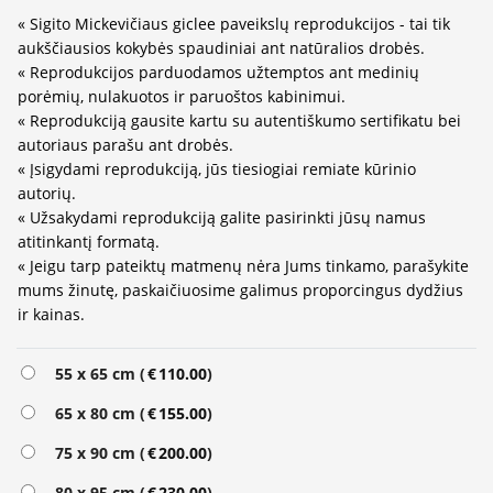
« Sigito Mickevičiaus giclee paveikslų reprodukcijos - tai tik
aukščiausios kokybės spaudiniai ant natūralios drobės.
« Reprodukcijos parduodamos užtemptos ant medinių
porėmių, nulakuotos ir paruoštos kabinimui.
« Reprodukciją gausite kartu su autentiškumo sertifikatu bei
autoriaus parašu ant drobės.
« Įsigydami reprodukciją, jūs tiesiogiai remiate kūrinio
autorių.
« Užsakydami reprodukciją galite pasirinkti jūsų namus
atitinkantį formatą.
« Jeigu tarp pateiktų matmenų nėra Jums tinkamo, parašykite
mums žinutę, paskaičiuosime galimus proporcingus dydžius
ir kainas.
Alternative:
55 x 65 cm (
€
110.00
)
65 x 80 cm (
€
155.00
)
75 x 90 cm (
€
200.00
)
80 x 95 cm (
€
230.00
)