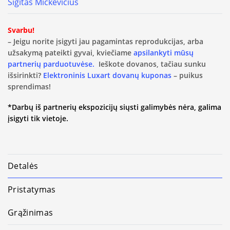
Sigitas Mickevičius
Svarbu!
– Jeigu norite įsigyti jau pagamintas reprodukcijas, arba
užsakymą pateikti gyvai, kviečiame
apsilankyti mūsų
partnerių parduotuvėse.
Ieškote dovanos, tačiau sunku
išsirinkti?
Elektroninis Luxart dovanų kuponas
– puikus
sprendimas!
*Darbų iš partnerių ekspozicijų siųsti galimybės nėra, galima
įsigyti tik vietoje.
Detalės
Pristatymas
Grąžinimas