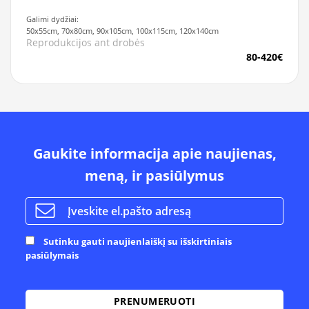
Galimi dydžiai:
50x55cm, 70x80cm, 90x105cm, 100x115cm, 120x140cm
Reprodukcijos ant drobės
80-420€
Gaukite informacija apie naujienas,
meną, ir pasiūlymus
Sutinku gauti naujienlaiškį su išskirtiniais
pasiūlymais