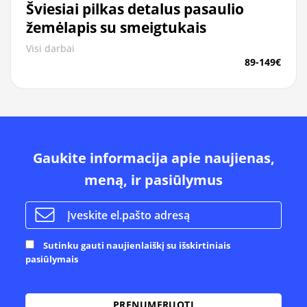
Šviesiai pilkas detalus pasaulio
žemėlapis su smeigtukais
Visi darbai
89-149€
Gaukite informacija apie naujienas,
meną, ir pasiūlymus
Sutinku gauti naujienlaiškį su išskirtiniais
pasiūlymais