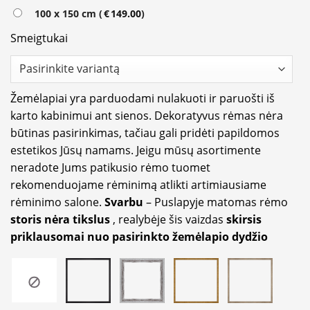
100 x 150 cm (
€
149.00
)
Smeigtukai
Žemėlapiai yra parduodami nulakuoti ir paruošti iš
karto kabinimui ant sienos. Dekoratyvus rėmas nėra
būtinas pasirinkimas, tačiau gali pridėti papildomos
estetikos Jūsų namams. Jeigu mūsų asortimente
neradote Jums patikusio rėmo tuomet
rekomenduojame rėminimą atlikti artimiausiame
rėminimo salone.
Svarbu
– Puslapyje matomas rėmo
storis nėra tikslus
, realybėje šis vaizdas
skirsis
priklausomai nuo pasirinkto žemėlapio dydžio