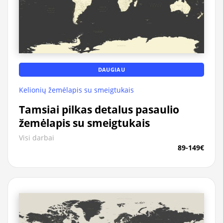
DAUGIAU
Kelionių žemėlapis su smeigtukais
Tamsiai pilkas detalus pasaulio
žemėlapis su smeigtukais
Visi darbai
89-149€