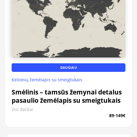
DAUGIAU
Kelionių žemėlapis su smeigtukais
Smėlinis – tamsūs žemynai detalus
pasaulio žemėlapis su smeigtukais
Visi darbai
89-149€