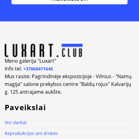
Alternative:
Meno galerija "Luxart"
Info tel.
+37060471645
Mus rasite: Pagrindinėje ekspozicijoje - Vilnius - "Namų
magija" salone prekybos centre "Baldų rojus" Kalvarijų
g. 125 antrajame aukšte.
Paveikslai
Visi darbai
Reprodukcijos ant drobės