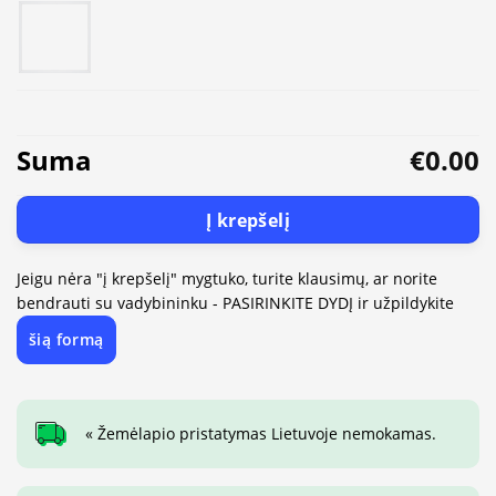
Suma
€0.00
Į krepšelį
Jeigu nėra "į krepšelį" mygtuko, turite klausimų, ar norite
bendrauti su vadybininku - PASIRINKITE DYDĮ ir užpildykite
šią formą
« Žemėlapio pristatymas Lietuvoje nemokamas.