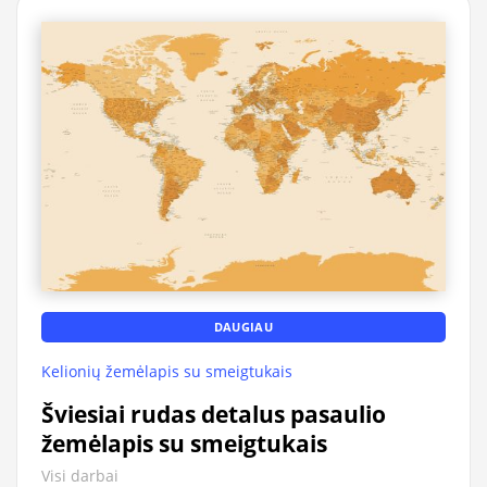
DAUGIAU
Kelionių žemėlapis su smeigtukais
Šviesiai rudas detalus pasaulio
žemėlapis su smeigtukais
Visi darbai