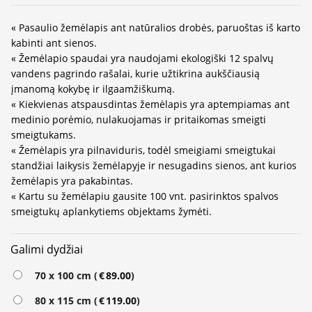
« Pasaulio žemėlapis ant natūralios drobės, paruoštas iš karto
kabinti ant sienos.
« Žemėlapio spaudai yra naudojami ekologiški 12 spalvų
vandens pagrindo rašalai, kurie užtikrina aukščiausią
įmanomą kokybę ir ilgaamžiškumą.
« Kiekvienas atspausdintas žemėlapis yra aptempiamas ant
medinio porėmio, nulakuojamas ir pritaikomas smeigti
smeigtukams.
« Žemėlapis yra pilnaviduris, todėl smeigiami smeigtukai
standžiai laikysis žemėlapyje ir nesugadins sienos, ant kurios
žemėlapis yra pakabintas.
« Kartu su žemėlapiu gausite 100 vnt. pasirinktos spalvos
smeigtukų aplankytiems objektams žymėti.
Galimi dydžiai
Alternative:
70 x 100 cm (
€
89.00
)
80 x 115 cm (
€
119.00
)