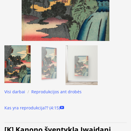
Visi darbai
/
Reprodukcijos ant drobės
Kas yra reprodukcija?? (4:15)
[K] Kanono šventykla Iwaidani