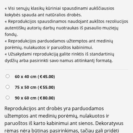
« Visi senųjų klasikų kūriniai spausdinami aukščiausios
kokybės spauda ant natūralios drobės.
« Reprodukcijos spausdinamos naudojant aukštos rezoliucijos
autentiškų autorių darbų nuotraukas iš pasaulio muziejų
fondų.
« Reprodukcijos parduodamos užtemptos ant medinių
porėmių, nulakuotos ir paruoštos kabinimui.
« Užsakydami reprodukciją galite rinktis iš standartinių
dydžių arba pasirinkti savo namus atitinkantį formatą.
Alternative:
60 x 40 cm (
€
45.00
)
75 x 50 cm (
€
55.00
)
90 x 60 cm (
€
80.00
)
Reprodukcijos ant drobės yra parduodamos
užtemptos ant medinių porėmių, nulakuotos ir
paruoštos iš karto kabinimui ant sienos. Dekoratyvus
rėmas nėra būtinas pasirinkimas, tačiau gali pridėti