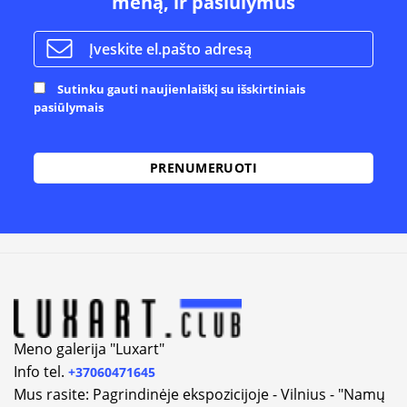
meną, ir pasiūlymus
Sutinku gauti naujienlaiškį su išskirtiniais
pasiūlymais
Alternative:
Meno galerija "Luxart"
Info tel.
+37060471645
Mus rasite: Pagrindinėje ekspozicijoje - Vilnius - "Namų