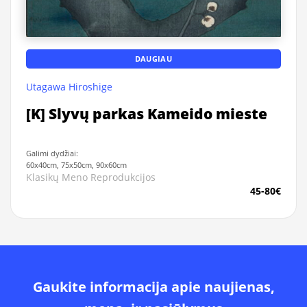
DAUGIAU
Utagawa Hiroshige
[K] Slyvų parkas Kameido mieste
Galimi dydžiai:
60x40cm, 75x50cm, 90x60cm
Klasikų Meno Reprodukcijos
45-80€
Gaukite informacija apie naujienas,