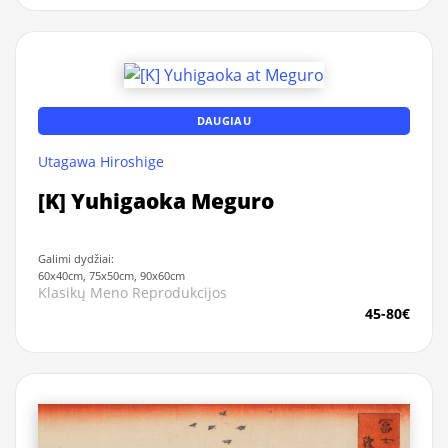
DAUGIAU
Utagawa Hiroshige
[K] Yuhigaoka Meguro
Galimi dydžiai:
60x40cm, 75x50cm, 90x60cm
Klasikų Meno Reprodukcijos
45-80€