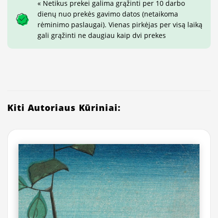
« Netikus prekei galima grąžinti per 10 darbo
dienų nuo prekės gavimo datos (netaikoma
rėminimo paslaugai). Vienas pirkėjas per visą laiką
gali grąžinti ne daugiau kaip dvi prekes
Kiti Autoriaus Kūriniai: