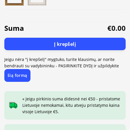
Suma
€0.00
Į krepšelį
Jeigu nėra "į krepšelį" mygtuko, turite klausimų, ar norite
bendrauti su vadybininku - PASIRINKITE DYDĮ ir užpildykite
šią formą
« Jeigu pirkinio suma didesnė nei €50 - pristatome
Lietuvoje nemokamai, kitu atveju pristatymo kaina
visoje Lietuvoje €5.