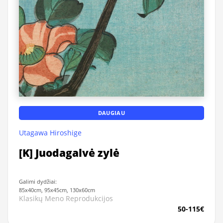
DAUGIAU
Utagawa Hiroshige
[K] Juodagalvė zylė
Galimi dydžiai:
85x40cm, 95x45cm, 130x60cm
Klasikų Meno Reprodukcijos
50-115€