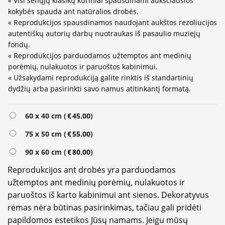
« Visi senųjų klasikų kūriniai spausdinami aukščiausios
kokybės spauda ant natūralios drobės.
« Reprodukcijos spausdinamos naudojant aukštos rezoliucijos
autentiškų autorių darbų nuotraukas iš pasaulio muziejų
fondų.
« Reprodukcijos parduodamos užtemptos ant medinių
porėmių, nulakuotos ir paruoštos kabinimui.
« Užsakydami reprodukciją galite rinktis iš standartinių
dydžių arba pasirinkti savo namus atitinkantį formatą.
Alternative:
60 x 40 cm (
€
45.00
)
75 x 50 cm (
€
55.00
)
90 x 60 cm (
€
80.00
)
Reprodukcijos ant drobės yra parduodamos
užtemptos ant medinių porėmių, nulakuotos ir
paruoštos iš karto kabinimui ant sienos. Dekoratyvus
rėmas nėra būtinas pasirinkimas, tačiau gali pridėti
papildomos estetikos Jūsų namams. Jeigu mūsų