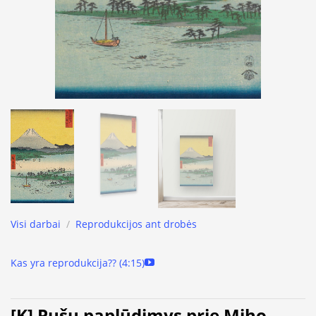
Visi darbai
/
Reprodukcijos ant drobės
Kas yra reprodukcija?? (4:15)
[K] Pušų paplūdimys prie Miho