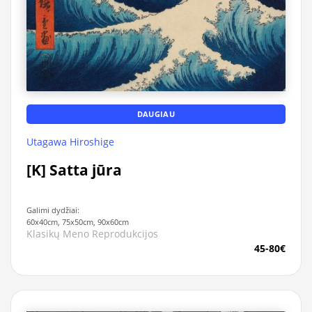
DAUGIAU
Utagawa Hiroshige
[K] Satta jūra
Galimi dydžiai:
60x40cm, 75x50cm, 90x60cm
Klasikų Meno Reprodukcijos
45-80€