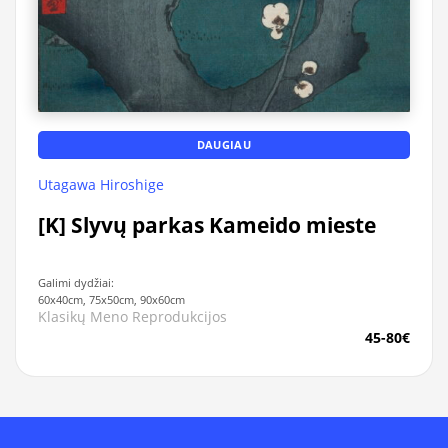
DAUGIAU
Utagawa Hiroshige
[K] Slyvų parkas Kameido mieste
Galimi dydžiai:
60x40cm, 75x50cm, 90x60cm
Klasikų Meno Reprodukcijos
45-80€