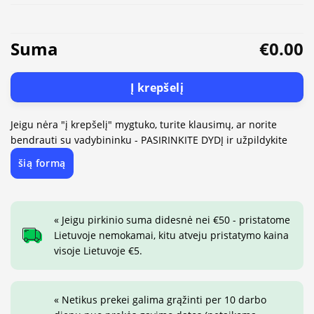
Suma
€0.00
Į krepšelį
Jeigu nėra "į krepšelį" mygtuko, turite klausimų, ar norite
bendrauti su vadybininku - PASIRINKITE DYDĮ ir užpildykite
šią formą
« Jeigu pirkinio suma didesnė nei €50 - pristatome
Lietuvoje nemokamai, kitu atveju pristatymo kaina
visoje Lietuvoje €5.
« Netikus prekei galima grąžinti per 10 darbo