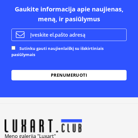
Gaukite informacija apie naujienas,
meną, ir pasiūlymus
Sutinku gauti naujienlaiškį su išskirtiniais
pasiūlymais
Alternative:
Meno galerija "Luxart"