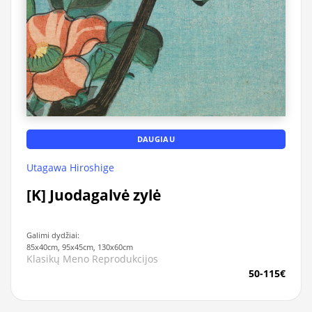
DAUGIAU
Utagawa Hiroshige
[K] Juodagalvė zylė
Galimi dydžiai:
85x40cm, 95x45cm, 130x60cm
Klasikų Meno Reprodukcijos
50-115€