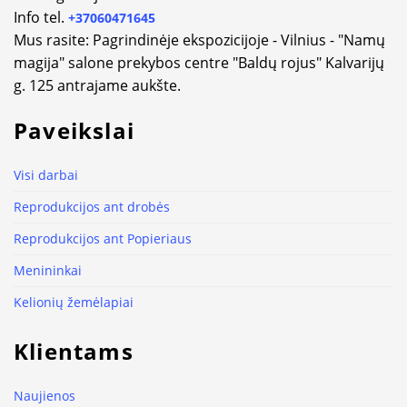
Info tel.
+37060471645
Mus rasite: Pagrindinėje ekspozicijoje - Vilnius - "Namų
magija" salone prekybos centre "Baldų rojus" Kalvarijų
g. 125 antrajame aukšte.
Paveikslai
Visi darbai
Reprodukcijos ant drobės
Reprodukcijos ant Popieriaus
Menininkai
Kelionių žemėlapiai
Klientams
Naujienos