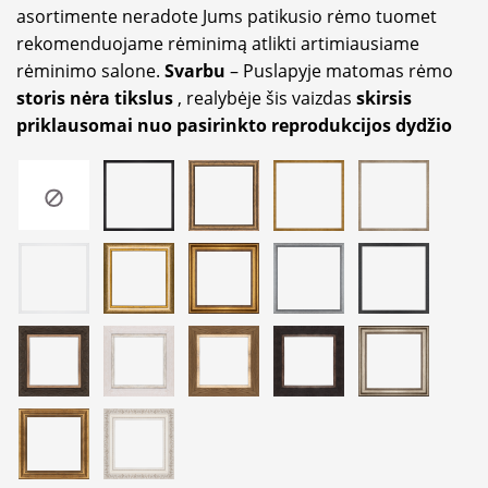
asortimente neradote Jums patikusio rėmo tuomet
rekomenduojame rėminimą atlikti artimiausiame
rėminimo salone.
Svarbu
– Puslapyje matomas rėmo
storis nėra tikslus
, realybėje šis vaizdas
skirsis
priklausomai nuo pasirinkto reprodukcijos dydžio