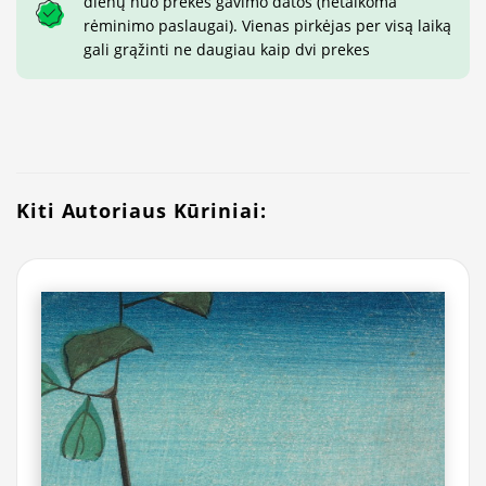
dienų nuo prekės gavimo datos (netaikoma
rėminimo paslaugai). Vienas pirkėjas per visą laiką
gali grąžinti ne daugiau kaip dvi prekes
Kiti Autoriaus Kūriniai: