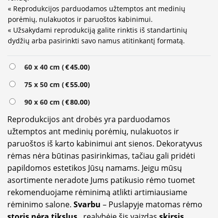
« Reprodukcijos parduodamos užtemptos ant medinių
porėmių, nulakuotos ir paruoštos kabinimui.
« Užsakydami reprodukciją galite rinktis iš standartinių
dydžių arba pasirinkti savo namus atitinkantį formatą.
Alternative:
60 x 40 cm (
€
45.00
)
75 x 50 cm (
€
55.00
)
90 x 60 cm (
€
80.00
)
Reprodukcijos ant drobės yra parduodamos
užtemptos ant medinių porėmių, nulakuotos ir
paruoštos iš karto kabinimui ant sienos. Dekoratyvus
rėmas nėra būtinas pasirinkimas, tačiau gali pridėti
papildomos estetikos Jūsų namams. Jeigu mūsų
asortimente neradote Jums patikusio rėmo tuomet
rekomenduojame rėminimą atlikti artimiausiame
rėminimo salone.
Svarbu
– Puslapyje matomas rėmo
storis nėra tikslus
, realybėje šis vaizdas
skirsis