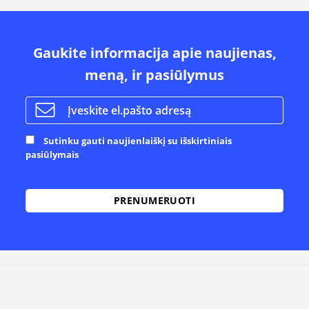
Gaukite informacija apie naujienas,
meną, ir pasiūlymus
Sutinku gauti naujienlaiškį su išskirtiniais
pasiūlymais
Alternative: