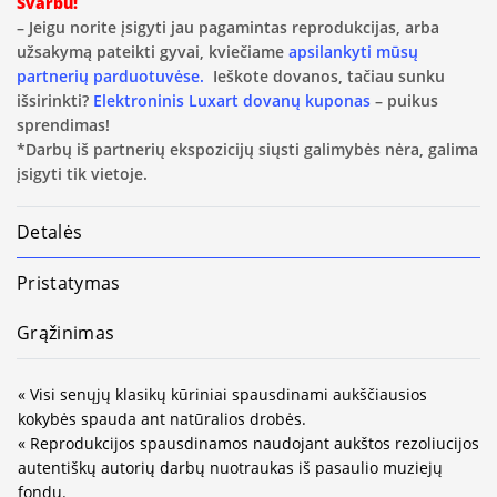
Svarbu!
– Jeigu norite įsigyti jau pagamintas reprodukcijas, arba
užsakymą pateikti gyvai, kviečiame
apsilankyti mūsų
partnerių parduotuvėse.
Ieškote dovanos, tačiau sunku
išsirinkti?
Elektroninis Luxart dovanų kuponas
– puikus
sprendimas!
*Darbų iš partnerių ekspozicijų siųsti galimybės nėra, galima
įsigyti tik vietoje.
Detalės
Pristatymas
Grąžinimas
« Visi senųjų klasikų kūriniai spausdinami aukščiausios
kokybės spauda ant natūralios drobės.
« Reprodukcijos spausdinamos naudojant aukštos rezoliucijos
autentiškų autorių darbų nuotraukas iš pasaulio muziejų
fondų.