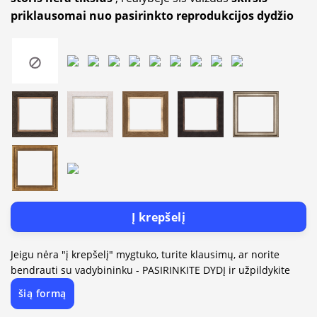
priklausomai nuo pasirinkto reprodukcijos dydžio
Į krepšelį
Jeigu nėra "į krepšelį" mygtuko, turite klausimų, ar norite
bendrauti su vadybininku - PASIRINKITE DYDĮ ir užpildykite
šią formą