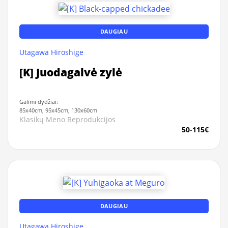
DAUGIAU
Utagawa Hiroshige
[K] Juodagalvė zylė
Galimi dydžiai:
85x40cm, 95x45cm, 130x60cm
Klasikų Meno Reprodukcijos
50-115€
DAUGIAU
Utagawa Hiroshige