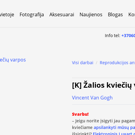
vietoje
Fotografija
Aksesuarai
Naujienos
Blogas
Ko
Info tel:
+3706
Visi darbai
/
Reprodukcijos an
[K] Žalios kviečių
Vincent Van Gogh
Svarbu!
– Jeigu norite įsigyti jau pag
kviečiame
apsilankyti mūsų p
išsirinkti?
Elektroninis Luxart