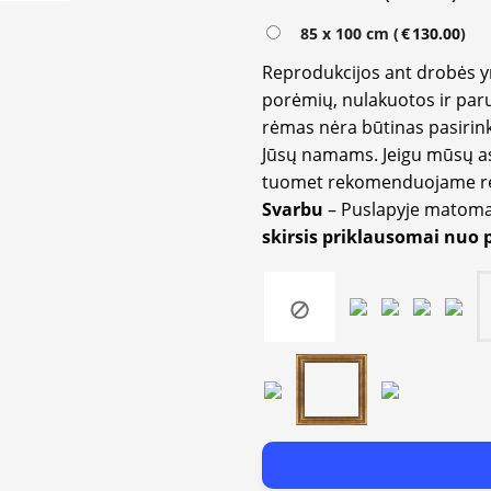
85 x 100 cm (
€
130.00
)
Reprodukcijos ant drobės 
porėmių, nulakuotos ir paru
rėmas nėra būtinas pasirink
Jūsų namams. Jeigu mūsų a
tuomet rekomenduojame rėm
Svarbu
– Puslapyje matom
skirsis priklausomai nuo 