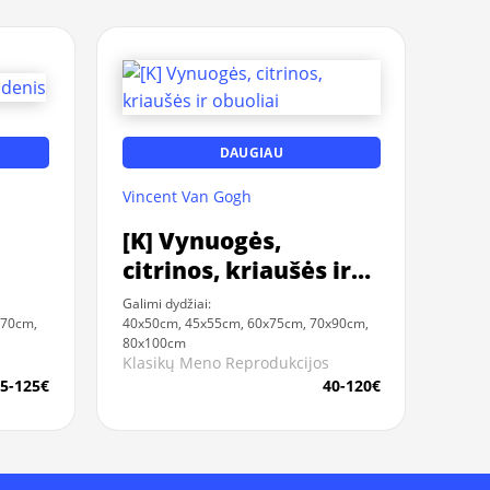
DAUGIAU
Vincent Van Gogh
[K] Vynuogės,
citrinos, kriaušės ir
obuoliai
Galimi dydžiai:
x70cm,
40x50cm, 45x55cm, 60x75cm, 70x90cm,
80x100cm
Klasikų Meno Reprodukcijos
5-125€
40-120€