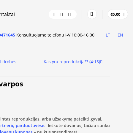
ntaktai
€
0.00
0471645
Konsultuojame telefonu I-V 10:00-16:00
LT
EN
t drobės
Kas yra reprodukcija?? (4:15)
 varpos
amintas reprodukcijas, arba užsakymą pateikti gyvai,
artnerių parduotuvėse.
Ieškote dovanos, tačiau sunku
 dovanų kuponas
– puikus sprendimas!