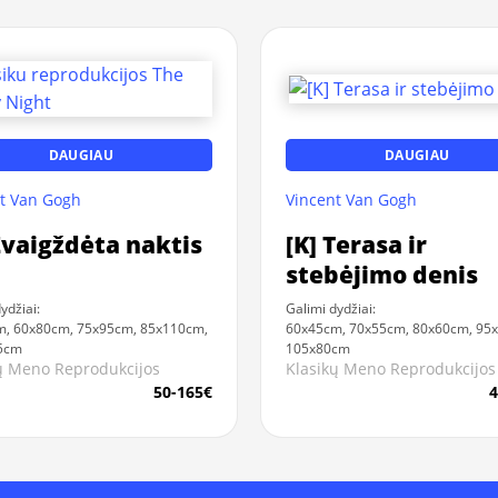
DAUGIAU
DAUGIAU
t Van Gogh
Vincent Van Gogh
Žvaigždėta naktis
[K] Terasa ir
stebėjimo denis
ydžiai:
Galimi dydžiai:
, 60x80cm, 75x95cm, 85x110cm,
60x45cm, 70x55cm, 80x60cm, 95
5cm
105x80cm
ų Meno Reprodukcijos
Klasikų Meno Reprodukcijos
50-165€
4