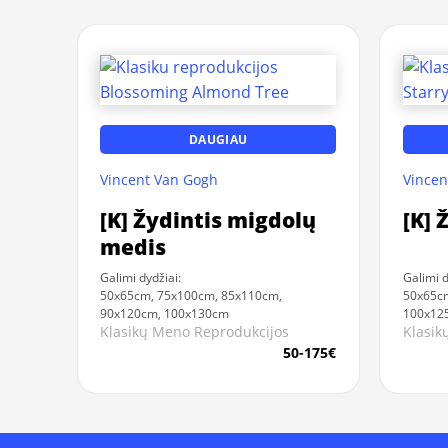
DAUGIAU
Vincent Van Gogh
Vincen
[K] Žydintis migdolų
[K] 
medis
Galimi dydžiai:
Galimi d
50x65cm, 75x100cm, 85x110cm,
50x65cm
90x120cm, 100x130cm
100x12
Klasikų Meno Reprodukcijos
Klasik
50-175€