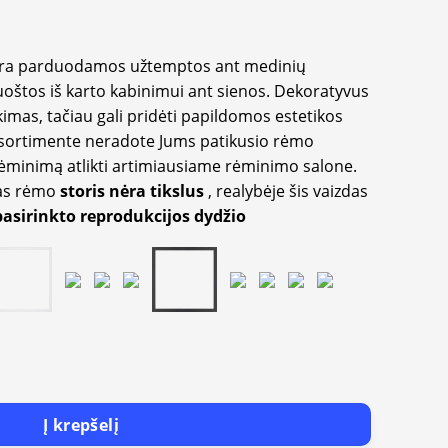
yra parduodamos užtemptos ant medinių
oštos iš karto kabinimui ant sienos. Dekoratyvus
imas, tačiau gali pridėti papildomos estetikos
sortimente neradote Jums patikusio rėmo
inimą atlikti artimiausiame rėminimo salone.
as rėmo
storis nėra tikslus
, realybėje šis vaizdas
pasirinkto reprodukcijos dydžio
Į krepšelį