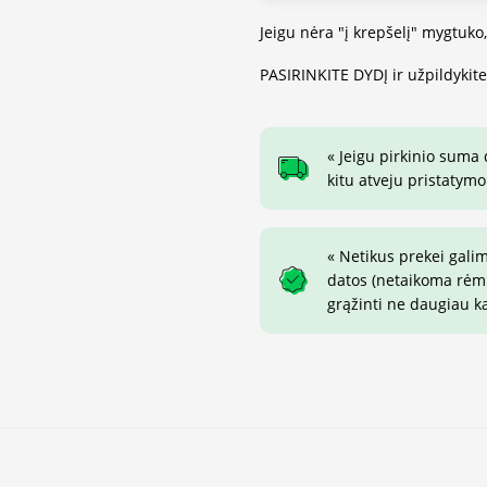
Jeigu nėra "į krepšelį" mygtuko
PASIRINKITE DYDĮ ir užpildykit
« Jeigu pirkinio suma
kitu atveju pristatymo
« Netikus prekei gali
datos (netaikoma rėmin
grąžinti ne daugiau ka