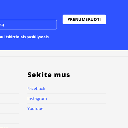
u išskirtiniais pasiūlymais
Sekite mus
Facebook
Instagram
Youtube