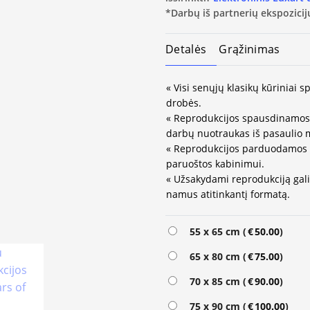
*Darbų iš partnerių ekspozicijų
Detalės
Grąžinimas
« Visi senųjų klasikų kūriniai
drobės.
« Reprodukcijos spausdinamos 
darbų nuotraukas iš pasaulio 
« Reprodukcijos parduodamos 
paruoštos kabinimui.
« Užsakydami reprodukciją galit
namus atitinkantį formatą.
55 x 65 cm (
€
50.00
)
65 x 80 cm (
€
75.00
)
70 x 85 cm (
€
90.00
)
75 x 90 cm (
€
100.00
)