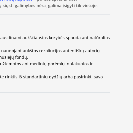
 siųsti galimybės nėra, galima įsigyti tik vietoje.
 spausdinami aukščiausios kokybės spauda ant natūralios
naudojant aukštos rezoliucijos autentiškų autorių
muziejų fondų.
užtemptos ant medinių porėmių, nulakuotos ir
e rinktis iš standartinių dydžių arba pasirinkti savo