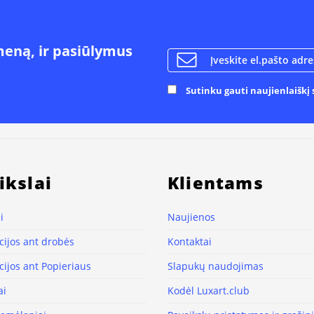
meną, ir pasiūlymus
Sutinku gauti naujienlaiškį s
ikslai
Klientams
i
Naujienos
ijos ant drobės
Kontaktai
ijos ant Popieriaus
Slapukų naudojimas
ai
Kodėl Luxart.club