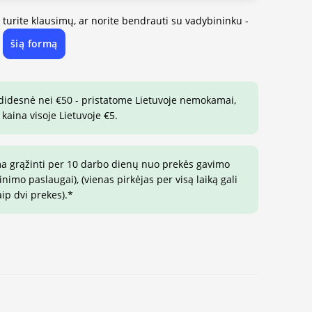
, turite klausimų, ar norite bendrauti su vadybininku -
šią formą
e
 didesnė nei €50 - pristatome Lietuvoje nemokamai,
 kaina visoje Lietuvoje €5.
ma grąžinti per 10 darbo dienų nuo prekės gavimo
imo paslaugai), (vienas pirkėjas per visą laiką gali
ip dvi prekes).*