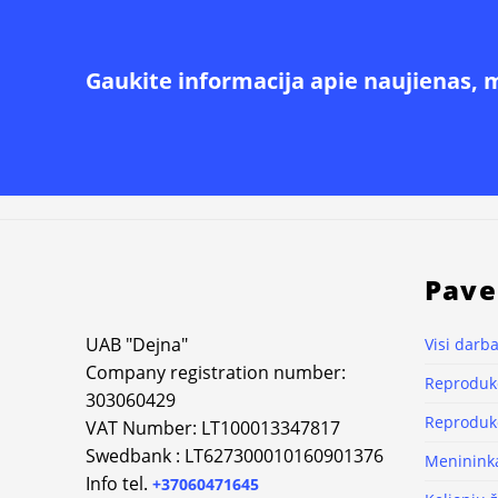
Gaukite informacija apie naujienas, 
Pave
UAB "Dejna"
Visi darba
Company registration number:
Reprodukc
303060429
Reprodukc
VAT Number: LT100013347817
Swedbank : LT627300010160901376
Meninink
Info tel.
+37060471645