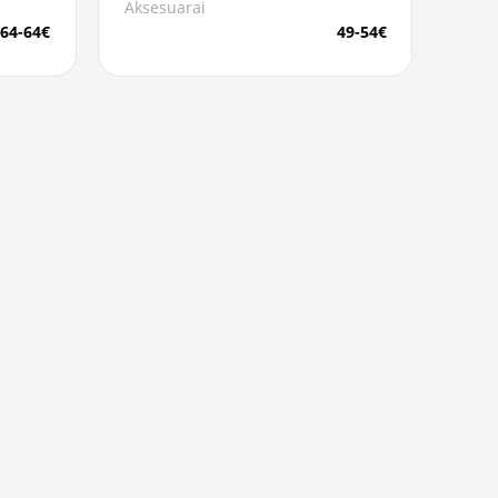
Aksesuarai
64-64€
49-54€