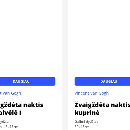
DAUGIAU
DAUGIAU
t Van Gogh
Vincent Van Gogh
igždėta naktis
Žvaigždėta nakti
lvėlė I
kuprinė
ydžiai:
Galimi dydžiai:
m, 45x45cm
39x45cm