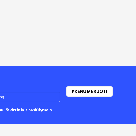
u išskirtiniais pasiūlymais