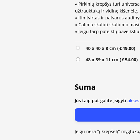
« Pirkinių krepšys turi univers
užtrauktuką ir vidinę kišenėlę.
« Itin tvirtas ir patvarus audiny
« Galima skalbti skalbimo maši
« Jeigu tarp pateiktų paveiksl
40 x 40 x 8 cm (
€
49.00
)
48 x 39 x 11 cm (
€
54.00
)
Suma
Jūs taip pat galite įsigyti
akses
Jeigu nėra "į krepšelį" mygtuko