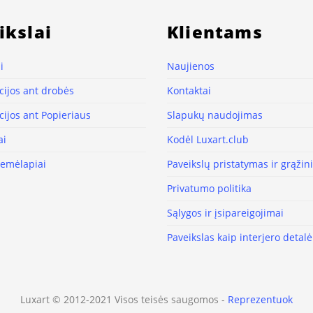
ikslai
Klientams
i
Naujienos
ijos ant drobės
Kontaktai
ijos ant Popieriaus
Slapukų naudojimas
ai
Kodėl Luxart.club
žemėlapiai
Paveikslų pristatymas ir grąži
Privatumo politika
Sąlygos ir įsipareigojimai
Paveikslas kaip interjero detalė
Luxart © 2012-2021 Visos teisės saugomos -
Reprezentuok