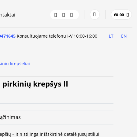
ntaktai
€
0.00
0471645
Konsultuojame telefonu I-V 10:00-16:00
LT
EN
kinių krepšeliai
 pirkinių krepšys II
ąžinimas
šių – itin stilinga ir išskirtinė detalė Jūsų stiliui.