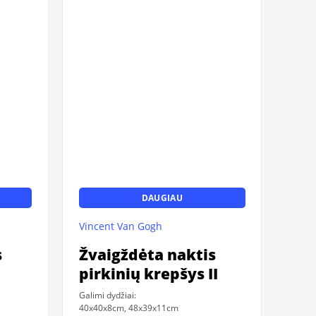
DAUGIAU
Vincent Van Gogh
s
Žvaigždėta naktis
pirkinių krepšys II
Galimi dydžiai:
40x40x8cm, 48x39x11cm