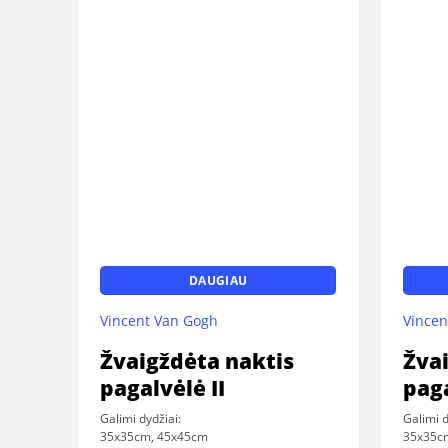
DAUGIAU
Vincent Van Gogh
Vincen
Žvaigždėta naktis
Žva
pagalvėlė II
paga
Galimi dydžiai:
Galimi d
35x35cm, 45x45cm
35x35c