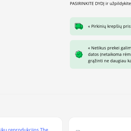
PASIRINKITE DYDĮ ir užpildykit
« Pirkinių krepšių pr
« Netikus prekei gali
datos (netaikoma rėmin
grąžinti ne daugiau k