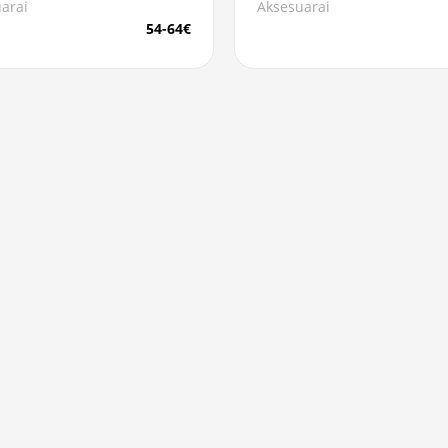
arai
Aksesuarai
54-64€