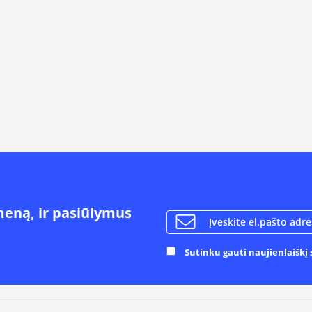
meną, ir pasiūlymus
Sutinku gauti naujienlaiškį s