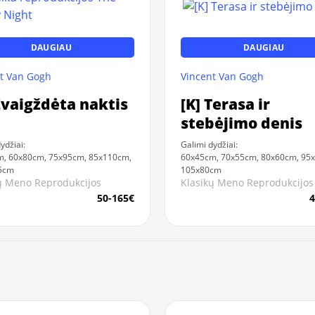
DAUGIAU
DAUGIAU
t Van Gogh
Vincent Van Gogh
Žvaigždėta naktis
[K] Terasa ir
stebėjimo denis
ydžiai:
Galimi dydžiai:
, 60x80cm, 75x95cm, 85x110cm,
60x45cm, 70x55cm, 80x60cm, 95
5cm
105x80cm
ų Meno Reprodukcijos
Klasikų Meno Reprodukcijos
50-165€
4