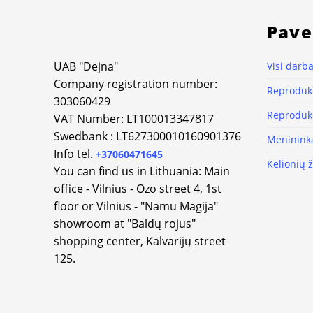
Pave
UAB "Dejna"
Visi darba
Company registration number:
Reprodukc
303060429
Reprodukc
VAT Number: LT100013347817
Swedbank : LT627300010160901376
Meninink
Info tel.
+37060471645
Kelionių 
You can find us in Lithuania: Main
office - Vilnius - Ozo street 4, 1st
floor or Vilnius - "Namu Magija"
showroom at "Baldų rojus"
shopping center, Kalvarijų street
125.