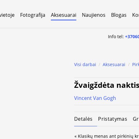
vietoje
Fotografija
Aksesuarai
Naujienos
Blogas
Ko
Info tel:
+3706
Visi darbai
/
Aksesuarai
/
Pir
Žvaigždėta naktis
Vincent Van Gogh
Detalės
Pristatymas
Gr
« Klasikų menas ant pirkinių krep