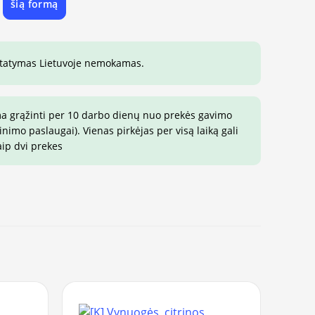
šią formą
e
istatymas Lietuvoje nemokamas.
ma grąžinti per 10 darbo dienų nuo prekės gavimo
imo paslaugai). Vienas pirkėjas per visą laiką gali
aip dvi prekes