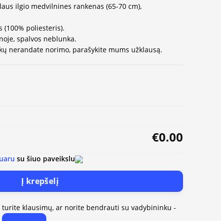
alaus ilgio medvilnines rankenas (65-70 cm),
s (100% poliesteris).
noje, spalvos neblunka.
iukų nerandate norimo, parašykite mums užklausą.
€0.00
uaru
su šiuo paveikslu
Į krepšelį
, turite klausimų, ar norite bendrauti su vadybininku -