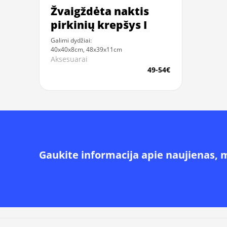
Žvaigždėta naktis
pirkinių krepšys I
Galimi dydžiai:
40x40x8cm, 48x39x11cm
Aksesuarai
49-54€
Gaukite informacija apie naujienas, 