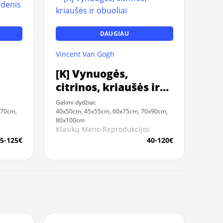
DAUGIAU
Vincent Van Gogh
[K] Vynuogės,
citrinos, kriaušės ir
obuoliai
Galimi dydžiai:
x70cm,
40x50cm, 45x55cm, 60x75cm, 70x90cm,
80x100cm
Klasikų Meno Reprodukcijos
5-125€
40-120€