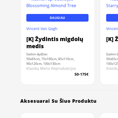
DAUGIAU
Vincent Van Gogh
Vincen
[K] Žydintis migdolų
[K] 
medis
Galimi dydžiai:
Galimi d
50x65cm, 75x100cm, 85x110cm,
50x65cm
90x120cm, 100x130cm
100x12
Klasikų Meno Reprodukcijos
Klasik
50-175€
Aksesuarai Su Šiuo Produktu