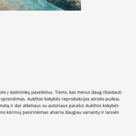
te į dailininkų paveikslus. Tiems, kas menui daug išlaidauti
 sprendimas. Aukštos kokybės reprodukcijas atrodo puikiai,
rmatą ir dar atkeliaus su autoriaus parašu! Aukštos kokybės
no kūrinių pasirinkimas atveria daugiau variantų ir laisvės