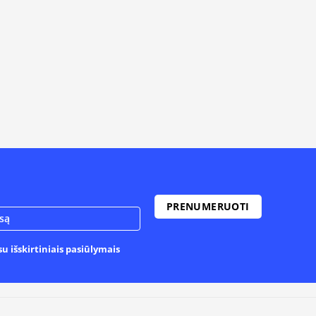
u išskirtiniais pasiūlymais