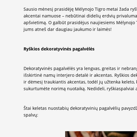
Sausio mėnesį prasidėję Mėlynojo Tigro metai žada ryšk
akcentai namuose – nebūtinai didelių erdvių privalumas,
apšvietimą. O galbūt prasidėjus naujiesiems Mėlynojo
jums atneš dar daugiau jaukumo ir laimės!
Ryškios dekoratyvinės pagalvėlės
Dekoratyvinės pagalvėlės yra lengvas, greitas ir nebrang
išskirtinė namų interjero detalė ir akcentas. Ryškios d
ir dėmesį traukiantis akcentas, todėl jų užtenka keleto,
sukurtumėte norimą nuotaiką. Nedideli, ryškiaspalviai 
Štai keletas nuostabių dekoratyvinių pagalvėlių pavyzdži
spalvų: