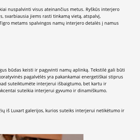
iai nuspalvinti visus ateinančius metus. Ryškūs interjero
 svarbiausia jiems rasti tinkamą vietą, atspalvį,
 Tigro metams spalvingos namų interjero detalės į namus
us būdas keisti ir pagyvinti namų aplinką. Tekstilė gali būti
ekoratyvinės pagalvėlės yra pakankamai energetiškai stiprus
 kad suteiktumėte interjerui išbaigtumo, bet kartu ir
akcentai suteikia interjerui gyvumo ir dinamiškumo.
ų iš Luxart galerijos, kurios suteiks interjerui netikėtumo ir