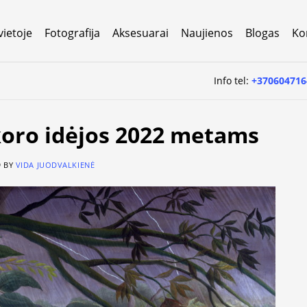
vietoje
Fotografija
Aksesuarai
Naujienos
Blogas
Ko
Info tel:
+370604716
koro idėjos 2022 metams
O
BY
VIDA JUODVALKIENĖ