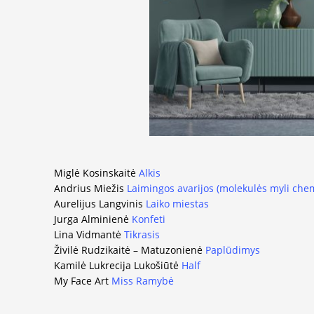
Miglė Kosinskaitė
Alkis
Andrius Miežis
Laimingos avarijos (molekulės myli chem
Aurelijus Langvinis
Laiko miestas
Jurga Alminienė
Konfeti
Lina Vidmantė
Tikrasis
Živilė Rudzikaitė – Matuzonienė
Paplūdimys
Kamilė Lukrecija Lukošiūtė
Half
My Face Art
Miss Ramybė