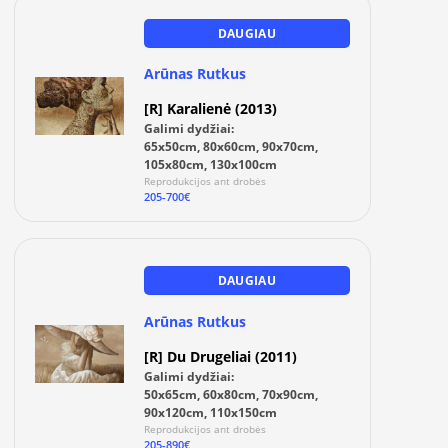
DAUGIAU
Arūnas Rutkus
[R] Karalienė (2013)
Galimi dydžiai:
65x50cm, 80x60cm, 90x70cm,
105x80cm, 130x100cm
Reprodukcijos ant drobės
205-700€
DAUGIAU
Arūnas Rutkus
[R] Du Drugeliai (2011)
Galimi dydžiai:
50x65cm, 60x80cm, 70x90cm,
90x120cm, 110x150cm
Reprodukcijos ant drobės
205-890€