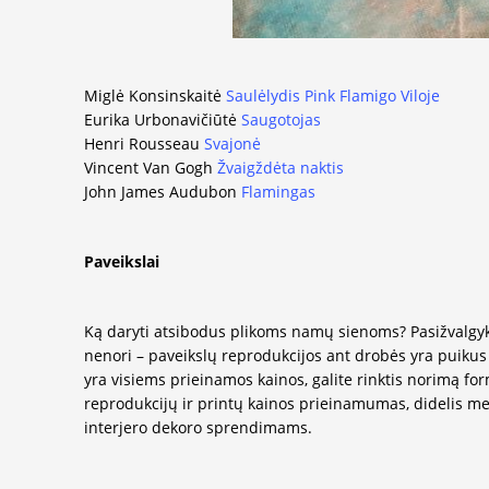
Miglė Konsinskaitė
Saulėlydis Pink Flamigo Viloje
Eurika Urbonavičiūtė
Saugotojas
Henri Rousseau
Svajonė
Vincent Van Gogh
Žvaigždėta naktis
John James Audubon
Flamingas
Paveikslai
Ką daryti atsibodus plikoms namų sienoms? Pasižvalgyki
nenori – paveikslų reprodukcijos ant drobės yra puikus
yra visiems prieinamos kainos, galite rinktis norimą fo
reprodukcijų ir printų kainos prieinamumas, didelis me
interjero dekoro sprendimams.