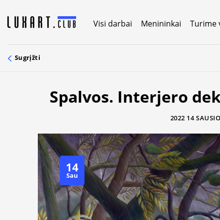
Skip
to
Visi darbai
Menininkai
Turime 
content
Sugrįžti
Spalvos. Interjero de
2022 14 SAUSI
14
Sau