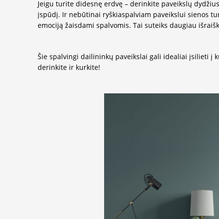
Jeigu turite didesnę erdvę – derinkite paveikslų dydži
įspūdį. Ir nebūtinai ryškiaspalviam paveikslui sienos tur
emociją žaisdami spalvomis. Tai suteiks daugiau išraišk
Šie spalvingi dailininkų paveikslai gali idealiai įsilieti 
derinkite ir kurkite!