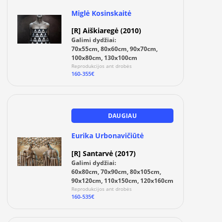
Miglė Kosinskaitė
[R] Aiškiaregė (2010)
Galimi dydžiai:
70x55cm, 80x60cm, 90x70cm,
100x80cm, 130x100cm
Reprodukcijos ant drobės
160-355€
DAUGIAU
Eurika Urbonavičiūtė
[R] Santarvė (2017)
Galimi dydžiai:
60x80cm, 70x90cm, 80x105cm,
90x120cm, 110x150cm, 120x160cm
Reprodukcijos ant drobės
160-535€