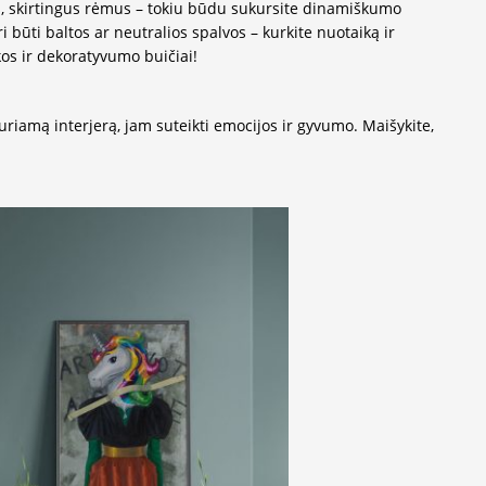
us, skirtingus rėmus – tokiu būdu sukursite dinamiškumo
i būti baltos ar neutralios spalvos – kurkite nuotaiką ir
os ir dekoratyvumo buičiai!
į kuriamą interjerą, jam suteikti emocijos ir gyvumo. Maišykite,