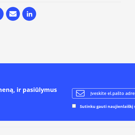
meną, ir pasiūlymus
Sutinku gauti naujienlaiškį s