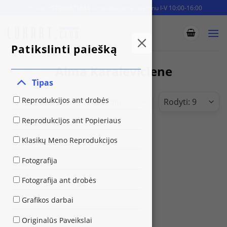
Skip
Info tel:
+37060471645
Konsultuojame telefonu I-V 10:00-16:00
to
content
Patikslinti paiešką
Alma Karaleviciene
Tipas
Reprodukcijos ant drobės
Reprodukcijos ant Popieriaus
Klasikų Meno Reprodukcijos
Fotografija
Fotografija ant drobės
Grafikos darbai
Originalūs Paveikslai