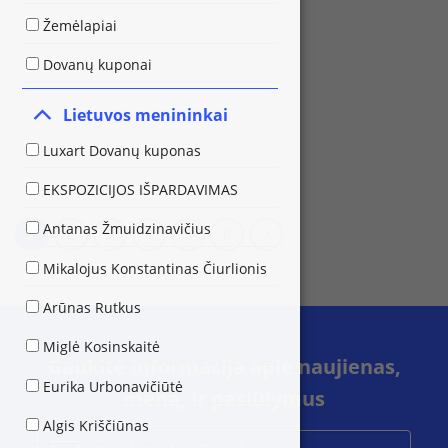
Žemėlapiai
Dovanų kuponai
Lietuvos menininkai
Luxart Dovanų kuponas
EKSPOZICIJOS IŠPARDAVIMAS
Antanas Žmuidzinavičius
1
2
3
4
5
6
Mikalojus Konstantinas Čiurlionis
Arūnas Rutkus
Miglė Kosinskaitė
Gaukite informacija apie naujienas,
Eurika Urbonavičiūtė
meną, ir pasiūlymus
Algis Kriščiūnas