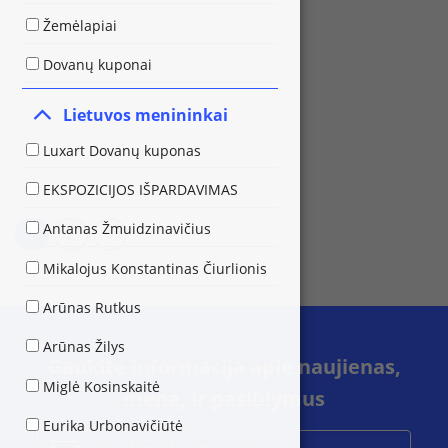
Žemėlapiai
Dovanų kuponai
Lietuvos menininkai
Luxart Dovanų kuponas
EKSPOZICIJOS IŠPARDAVIMAS
Antanas Žmuidzinavičius
1
2
Mikalojus Konstantinas Čiurlionis
Arūnas Rutkus
Arūnas Žilys
Gaukite informacija apie naujienas,
Miglė Kosinskaitė
meną, ir pasiūlymus
Eurika Urbonavičiūtė