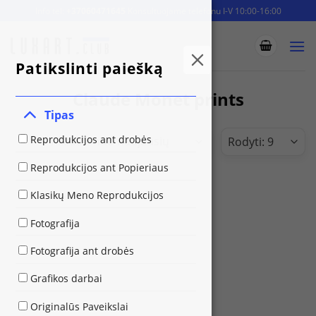
Skip
Info tel:
+37060471645
Konsultuojame telefonu I-V 10:00-16:00
to
content
Patikslinti paiešką
Claude Monet prints
Tipas
Reprodukcijos ant drobės
Reprodukcijos ant Popieriaus
Klasikų Meno Reprodukcijos
Fotografija
Fotografija ant drobės
Grafikos darbai
Originalūs Paveikslai