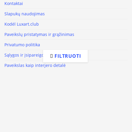
Kontaktai
Slapukų naudojimas
Kodėl Luxart.club
Paveikslų pristatymas ir grąžinimas
Privatumo politika
Sąlygos ir įsipareigojimai
FILTRUOTI
Paveikslas kaip interjero detalė
Sekite mus
Facebook
Instagram
Youtube