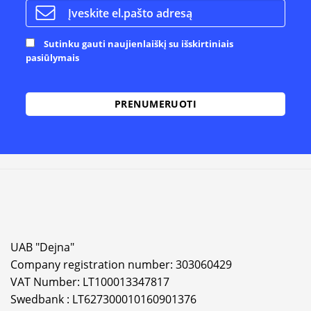
Sutinku gauti naujienlaiškį su išskirtiniais
pasiūlymais
Alternative:
UAB "Dejna"
Company registration number: 303060429
VAT Number: LT100013347817
Swedbank : LT627300010160901376