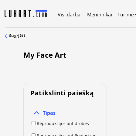
Skip
to
Visi darbai
Menininkai
Turime 
content
Sugrįžti
My Face Art
Patikslinti paiešką
Tipas
Reprodukcijos ant drobės
Reprodukcijos ant Popieriaus