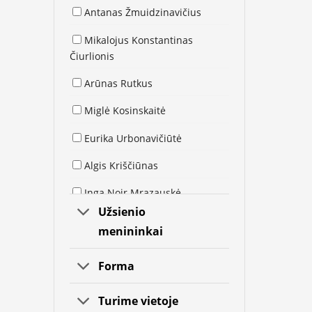
Antanas Žmuidzinavičius
Mikalojus Konstantinas
Čiurlionis
Arūnas Rutkus
Miglė Kosinskaitė
Eurika Urbonavičiūtė
Algis Kriščiūnas
Inga Noir Mrazauskė
Užsienio
Kristina Asinus
menininkai
Jolita Vaitkutė
Forma
Arūnas Žilys
Turime vietoje
Sigitas Mickevičius