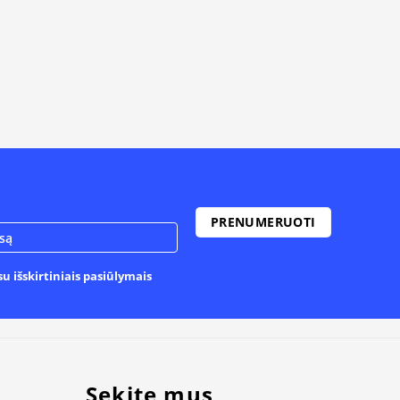
u išskirtiniais pasiūlymais
Sekite mus