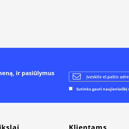
meną, ir pasiūlymus
Sutinku gauti naujienlaiškį s
ikslai
Klientams