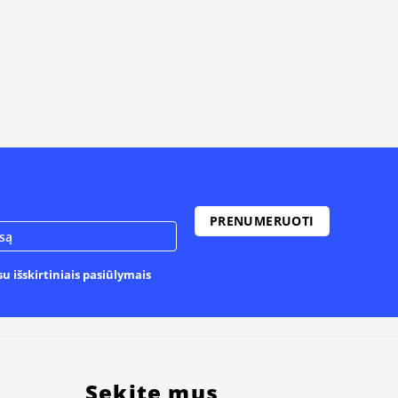
u išskirtiniais pasiūlymais
Sekite mus