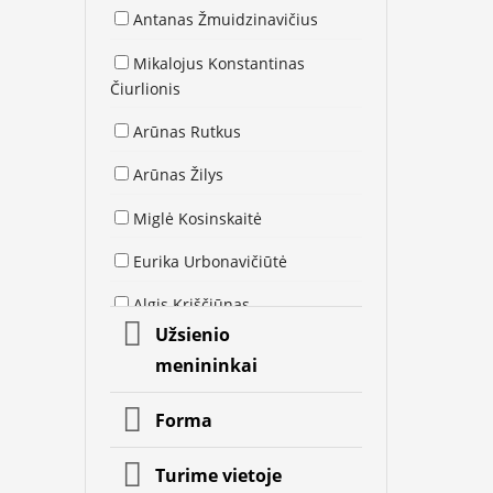
Antanas Žmuidzinavičius
Mikalojus Konstantinas
Čiurlionis
Arūnas Rutkus
Arūnas Žilys
Miglė Kosinskaitė
Eurika Urbonavičiūtė
Algis Kriščiūnas
Užsienio
Inga Noir Mrazauskė
menininkai
Kristina Asinus
Forma
Jolita Vaitkutė
Turime vietoje
Sigitas Mickevičius