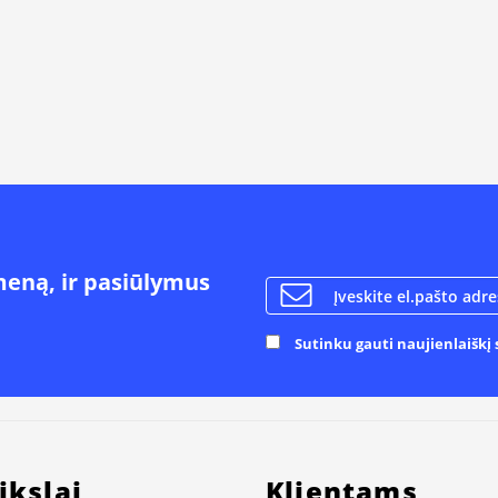
meną, ir pasiūlymus
Sutinku gauti naujienlaiškį s
ikslai
Klientams