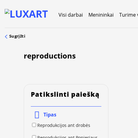
Skip
to
Visi darbai
Menininkai
Turime 
content
Sugrįžti
reproductions
Patikslinti paiešką
Tipas
Reprodukcijos ant drobės
Reprodukcijos ant Popieriaus