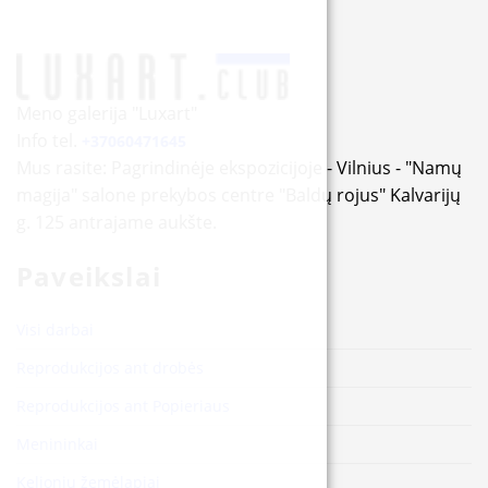
Meno galerija "Luxart"
Info tel.
+37060471645
Mus rasite: Pagrindinėje ekspozicijoje - Vilnius - "Namų
magija" salone prekybos centre "Baldų rojus" Kalvarijų
g. 125 antrajame aukšte.
Paveikslai
Visi darbai
Reprodukcijos ant drobės
Reprodukcijos ant Popieriaus
Menininkai
Kelionių žemėlapiai