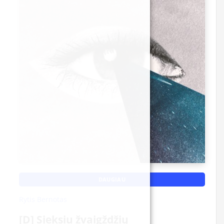
DAUGIAU
Rytis Bernotas
[D] Sieksiu žvaigždžių