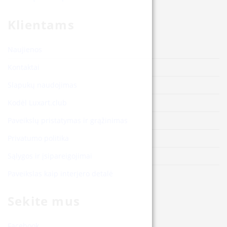
Klientams
Naujienos
Kontaktai
Slapukų naudojimas
Kodėl Luxart.club
Paveikslų pristatymas ir grąžinimas
Privatumo politika
Sąlygos ir įsipareigojimai
Paveikslas kaip interjero detalė
Sekite mus
Facebook