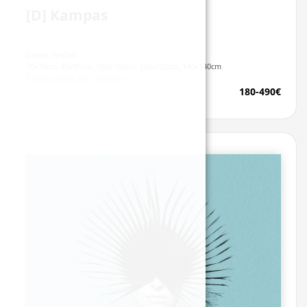
[D] Kampas
Galimi dydžiai:
70x70cm, 85x85cm, 100x100cm, 120x120cm, 140x140cm
Fotografija ant drobės
180-490€