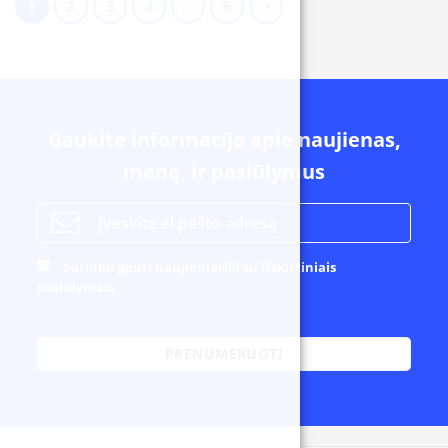
1
2
3
4
…
6
Gaukite informacija apie naujienas,
meną, ir pasiūlymus
Sutinku gauti naujienlaiškį su išskirtiniais
pasiūlymais
Alternative: