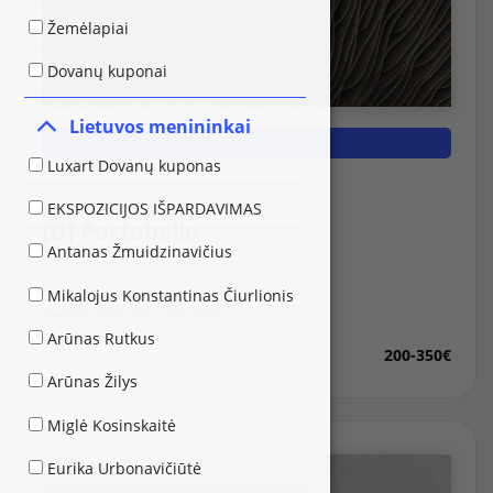
Žemėlapiai
Dovanų kuponai
Lietuvos menininkai
DAUGIAU
Luxart Dovanų kuponas
Rytis Bernotas
EKSPOZICIJOS IŠPARDAVIMAS
[D] Portobello
Antanas Žmuidzinavičius
Mikalojus Konstantinas Čiurlionis
Galimi dydžiai:
60x90cm, 80x120cm, 100x150cm
Fotografija ant drobės
Arūnas Rutkus
200-350€
Arūnas Žilys
Miglė Kosinskaitė
Eurika Urbonavičiūtė