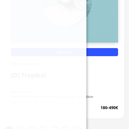
DAUGIAU
Rytis Bernotas
[D] Tropikai
Galimi dydžiai:
70x70cm, 85x85cm, 100x100cm, 120x120cm, 140x140cm
Fotografija ant drobės
180-490€