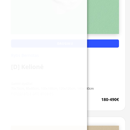
DAUGIAU
Rytis Bernotas
[D] Kelionė
Galimi dydžiai:
70x70cm, 85x85cm, 100x100cm, 120x120cm, 140x140cm
Fotografija ant drobės
180-490€