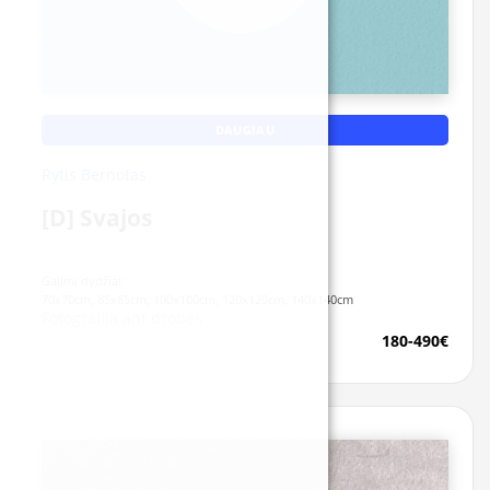
DAUGIAU
Rytis Bernotas
[D] Svajos
Galimi dydžiai:
70x70cm, 85x85cm, 100x100cm, 120x120cm, 140x140cm
Fotografija ant drobės
180-490€