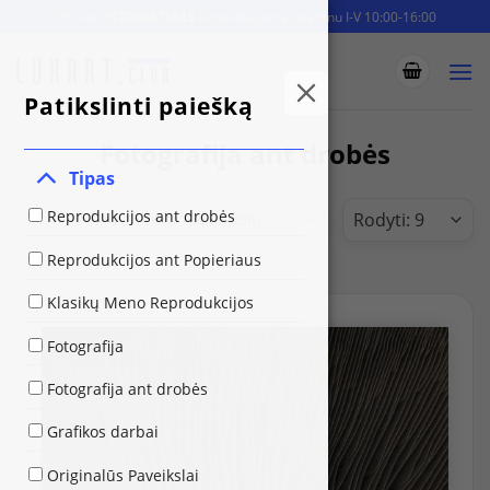
Skip
Info tel:
+37060471645
Konsultuojame telefonu I-V 10:00-16:00
to
content
Patikslinti paiešką
Fotografija ant drobės
Tipas
Reprodukcijos ant drobės
Reprodukcijos ant Popieriaus
Klasikų Meno Reprodukcijos
Fotografija
Fotografija ant drobės
Grafikos darbai
Originalūs Paveikslai