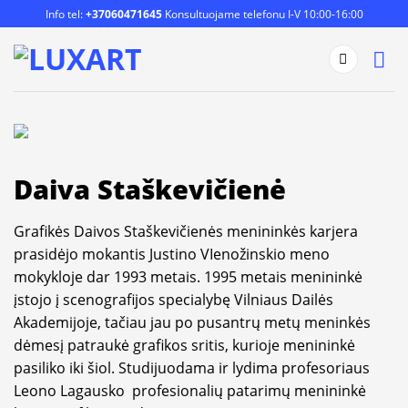
Skip
Info tel:
+37060471645
Konsultuojame telefonu I-V 10:00-16:00
to
content
Daiva Staškevičienė
Grafikės Daivos Staškevičienės menininkės karjera
prasidėjo mokantis Justino VIenožinskio meno
mokykloje dar 1993 metais. 1995 metais menininkė
įstojo į scenografijos specialybę Vilniaus Dailės
Akademijoje, tačiau jau po pusantrų metų meninkės
dėmesį patraukė grafikos sritis, kurioje menininkė
pasiliko iki šiol. Studijuodama ir lydima profesoriaus
Leono Lagausko profesionalių patarimų menininkė