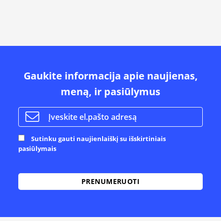
Gaukite informacija apie naujienas,
meną, ir pasiūlymus
Sutinku gauti naujienlaiškį su išskirtiniais
pasiūlymais