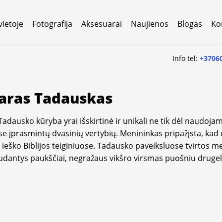
vietoje
Fotografija
Aksesuarai
Naujienos
Blogas
Ko
Info tel:
+3706
aras Tadauskas
adausko kūryba yrai išskirtinė ir unikali ne tik dėl naudojam
se įprasmintų dvasinių vertybių. Menininkas pripažįsta, kad d
 ieško Biblijos teiginiuose. Tadausko paveiksluose tvirtos me
udantys paukščiai, negražaus vikšro virsmas puošniu drugeli