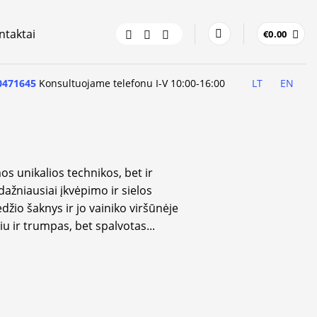
ntaktai
€
0.00
0471645
Konsultuojame telefonu I-V 10:00-16:00
LT
EN
os unikalios technikos, bet ir
ažniausiai įkvėpimo ir sielos
džio šaknys ir jo vainiko viršūnėje
u ir trumpas, bet spalvotas
...