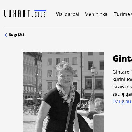
Skip
to
Visi darbai
Menininkai
Turime 
content
Sugrįžti
Gint
Gintaro T
kūriniuo
išraiškos
saulę ga
Daugiau