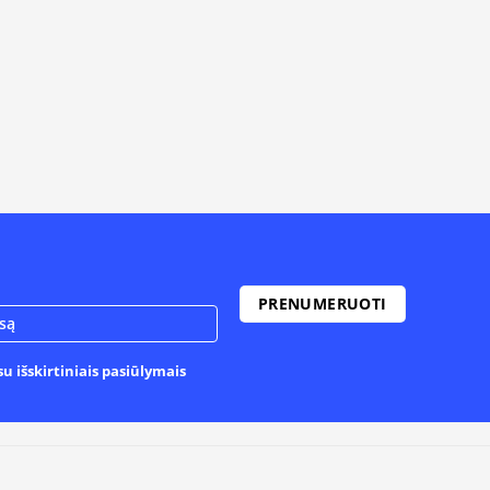
u išskirtiniais pasiūlymais