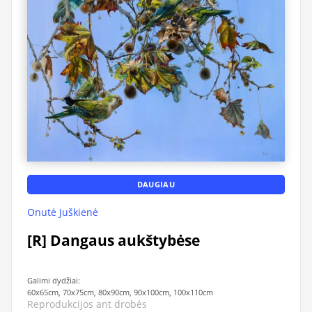
DAUGIAU
Onutė Juškienė
[R] Dangaus aukštybėse
Galimi dydžiai:
60x65cm, 70x75cm, 80x90cm, 90x100cm, 100x110cm
Reprodukcijos ant drobės