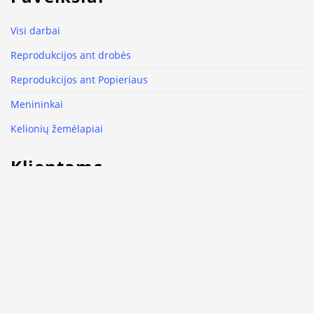
Visi darbai
Reprodukcijos ant drobės
Reprodukcijos ant Popieriaus
Menininkai
Kelionių žemėlapiai
Klientams
Naujienos
Kontaktai
Slapukų naudojimas
Kodėl Luxart.club
Paveikslų pristatymas ir grąžinimas