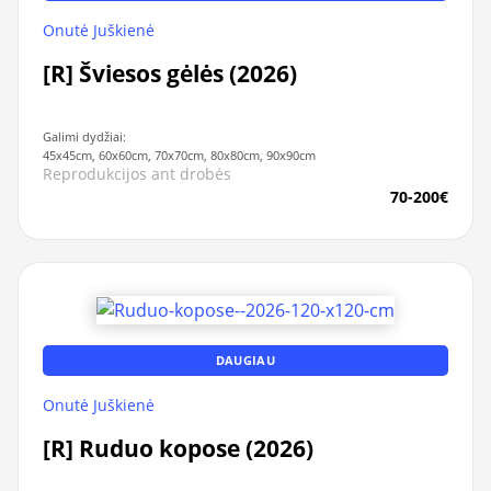
Onutė Juškienė
[R] Šviesos gėlės (2026)
Galimi dydžiai:
45x45cm, 60x60cm, 70x70cm, 80x80cm, 90x90cm
Reprodukcijos ant drobės
70-200€
DAUGIAU
Onutė Juškienė
[R] Ruduo kopose (2026)