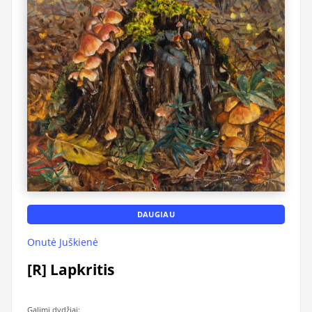
DAUGIAU
Onutė Juškienė
[R] Lapkritis
Galimi dydžiai: