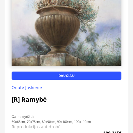
DAUGIAU
Onutė Juškienė
[R] Ramybė
Galimi dydžiai:
60x65cm, 70x75cm, 80x90cm, 90x100cm, 100x110cm
Reprodukcijos ant drobės
100-245€