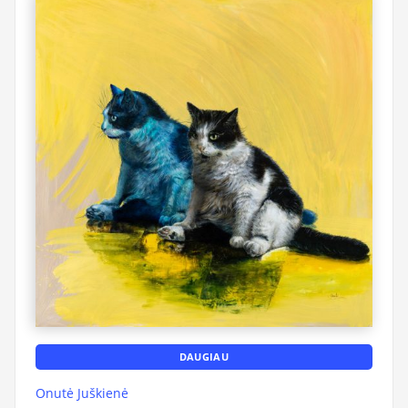
DAUGIAU
Onutė Juškienė