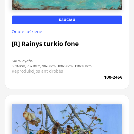
DAUGIAU
Onutė Juškienė
[R] Rainys turkio fone
Galimi dydžiai:
65x60cm, 75x70cm, 90x80cm, 100x90cm, 110x100cm
Reprodukcijos ant drobės
100-245€