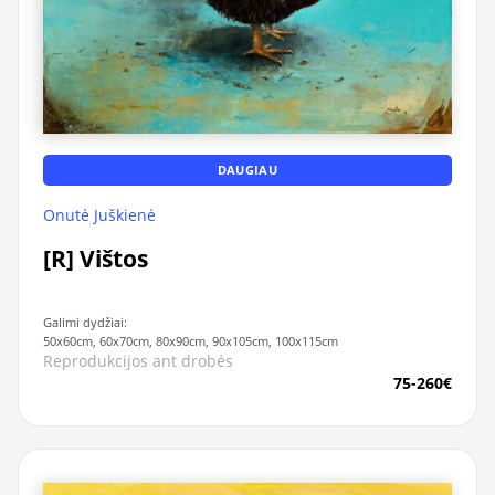
DAUGIAU
Onutė Juškienė
[R] Vištos
Galimi dydžiai:
50x60cm, 60x70cm, 80x90cm, 90x105cm, 100x115cm
Reprodukcijos ant drobės
75-260€