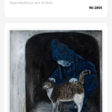
Reprodukcijos ant drobės
90-285€