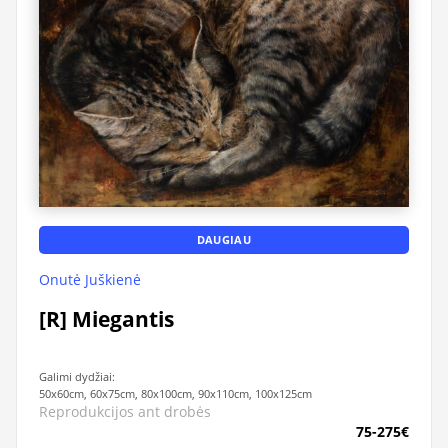
DAUGIAU
Onutė Juškienė
[R] Miegantis
Galimi dydžiai:
50x60cm, 60x75cm, 80x100cm, 90x110cm, 100x125cm
Reprodukcijos ant drobės
75-275€