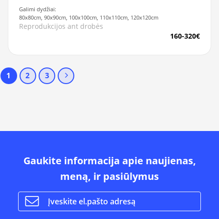
Galimi dydžiai:
80x80cm, 90x90cm, 100x100cm, 110x110cm, 120x120cm
Reprodukcijos ant drobės
160-320€
1
2
3
Gaukite informacija apie naujienas,
meną, ir pasiūlymus