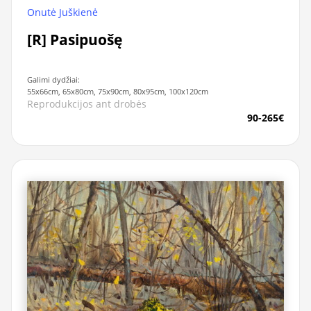
Onutė Juškienė
[R] Pasipuošę
Galimi dydžiai:
55x66cm, 65x80cm, 75x90cm, 80x95cm, 100x120cm
Reprodukcijos ant drobės
90-265€