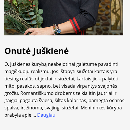
Onutė Juškienė
O. Juškienės kūrybą neabejotinai galėtume pavadinti
magiškuoju realizmu. Jos ištapyti siužetai kartais yra
tiesiog realūs objektai ir siužetai, kartais jie – palytėti
mito, pasakos, sapno, bet visada virpantys svajonės
grožiu. Romantiškumo drobėms teikia itin jautriai ir
įtaigiai pagauta šviesa, šiltas koloritas, pamėgta ochros
spalva, ir, žinoma, svajingi siužetai. Menininkės kūryba
prabyla apie
...
Daugiau