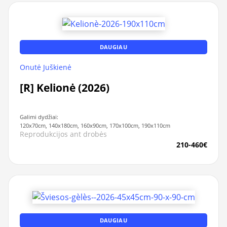
DAUGIAU
Onutė Juškienė
[R] Kelionė (2026)
Galimi dydžiai:
120x70cm, 140x180cm, 160x90cm, 170x100cm, 190x110cm
Reprodukcijos ant drobės
210-460€
DAUGIAU