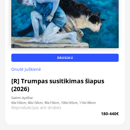
DAUGIAU
Onutė Juškienė
[R] Trumpas susitikimas šiapus
(2026)
Galimi dydžiai:
60x100cm, 80x130cm, 90x150cm, 100x165cm, 110x180cm
Reprodukcijos ant drobės
180-440€