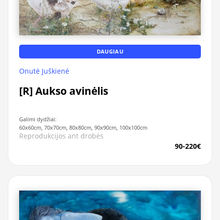
DAUGIAU
Onutė Juškienė
[R] Aukso avinėlis
Galimi dydžiai:
60x60cm, 70x70cm, 80x80cm, 90x90cm, 100x100cm
Reprodukcijos ant drobės
90-220€