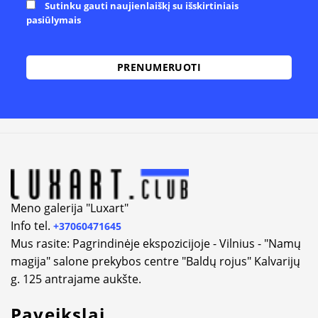
Sutinku gauti naujienlaiškį su išskirtiniais
pasiūlymais
Alternative:
Meno galerija "Luxart"
Info tel.
+37060471645
Mus rasite: Pagrindinėje ekspozicijoje - Vilnius - "Namų
magija" salone prekybos centre "Baldų rojus" Kalvarijų
g. 125 antrajame aukšte.
Paveikslai