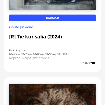
DAUGIAU
Onutė Juškienė
[R] Tie kur šalia (2024)
Galimi dydžiai:
60x60cm, 70x70cm, 80x80cm, 90x90cm, 100x100cm
Reprodukcijos ant drobės
90-220€