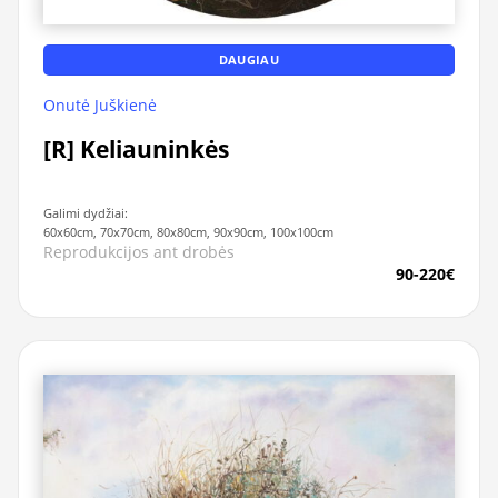
DAUGIAU
Onutė Juškienė
[R] Keliauninkės
Galimi dydžiai:
60x60cm, 70x70cm, 80x80cm, 90x90cm, 100x100cm
Reprodukcijos ant drobės
90-220€