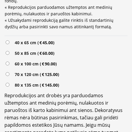
fondų.
« Reprodukcijos parduodamos užtemptos ant medinių
porėmių, nulakuotos ir paruoštos kabinimui.
« Užsakydami reprodukciją galite rinktis iš standartinių
dydžių arba pasirinkti savo namus atitinkantį formatą.
Alternative:
40 x 65 cm (
€
45.00
)
50 x 85 cm (
€
60.00
)
60 x 100 cm (
€
90.00
)
70 x 120 cm (
€
125.00
)
80 x 135 cm (
€
145.00
)
Reprodukcijos ant drobės yra parduodamos
užtemptos ant medinių porėmių, nulakuotos ir
paruoštos iš karto kabinimui ant sienos. Dekoratyvus
rėmas nėra būtinas pasirinkimas, tačiau gali pridėti
papildomos estetikos Jūsų namams. Jeigu mūsų