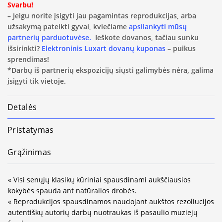
Svarbu!
– Jeigu norite įsigyti jau pagamintas reprodukcijas, arba
užsakymą pateikti gyvai, kviečiame
apsilankyti mūsų
partnerių parduotuvėse.
Ieškote dovanos, tačiau sunku
išsirinkti?
Elektroninis Luxart dovanų kuponas
– puikus
sprendimas!
*Darbų iš partnerių ekspozicijų siųsti galimybės nėra, galima
įsigyti tik vietoje.
Detalės
Pristatymas
Grąžinimas
« Visi senųjų klasikų kūriniai spausdinami aukščiausios
kokybės spauda ant natūralios drobės.
« Reprodukcijos spausdinamos naudojant aukštos rezoliucijos
autentiškų autorių darbų nuotraukas iš pasaulio muziejų