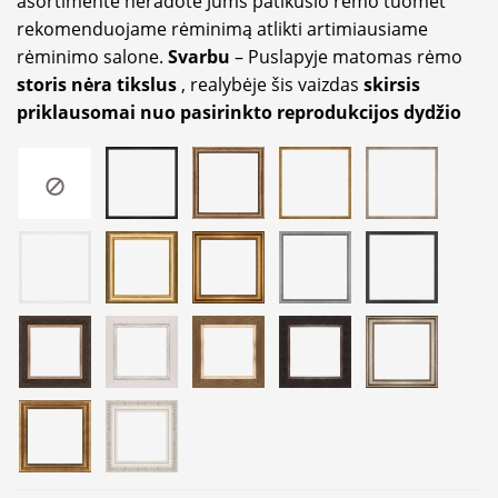
asortimente neradote Jums patikusio rėmo tuomet
rekomenduojame rėminimą atlikti artimiausiame
rėminimo salone.
Svarbu
– Puslapyje matomas rėmo
storis nėra tikslus
, realybėje šis vaizdas
skirsis
priklausomai nuo pasirinkto reprodukcijos dydžio