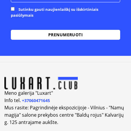
Sutinku gauti naujienlaiškį su išskirtiniais
pasiūlymais
Alternative:
Meno galerija "Luxart"
Info tel.
+37060471645
Mus rasite: Pagrindinėje ekspozicijoje - Vilnius - "Namų
magija" salone prekybos centre "Baldų rojus" Kalvarijų
g. 125 antrajame aukšte.