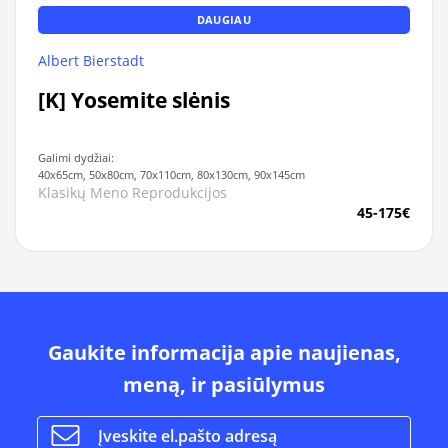
DAUGIAU
Albert Bierstadt
[K] Yosemite slėnis
Galimi dydžiai:
40x65cm, 50x80cm, 70x110cm, 80x130cm, 90x145cm
Klasikų Meno Reprodukcijos
45-175€
Gaukite informacija apie naujienas,
meną, ir pasiūlymus