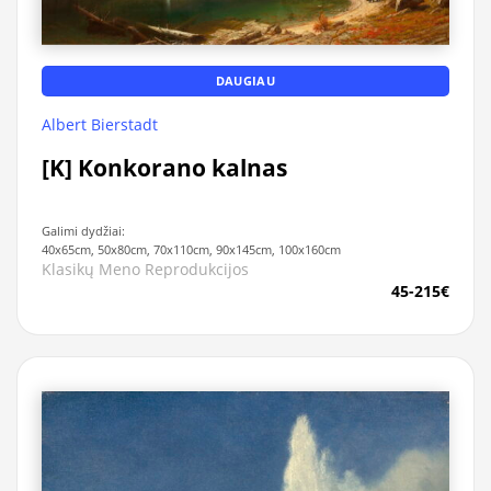
DAUGIAU
Albert Bierstadt
[K] Konkorano kalnas
Galimi dydžiai:
40x65cm, 50x80cm, 70x110cm, 90x145cm, 100x160cm
Klasikų Meno Reprodukcijos
45-215€