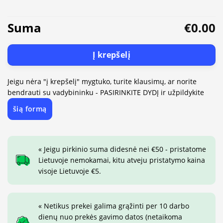
Suma
€0.00
Į krepšelį
Jeigu nėra "į krepšelį" mygtuko, turite klausimų, ar norite
bendrauti su vadybininku - PASIRINKITE DYDĮ ir užpildykite
šią formą
« Jeigu pirkinio suma didesnė nei €50 - pristatome
Lietuvoje nemokamai, kitu atveju pristatymo kaina
visoje Lietuvoje €5.
« Netikus prekei galima grąžinti per 10 darbo
dienų nuo prekės gavimo datos (netaikoma