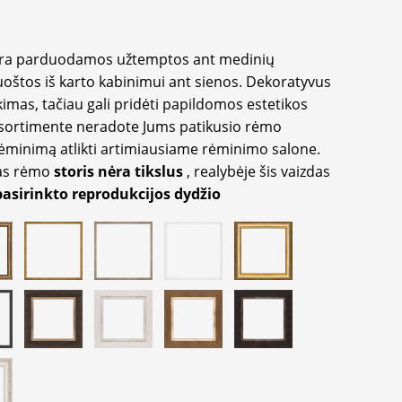
yra parduodamos užtemptos ant medinių
oštos iš karto kabinimui ant sienos. Dekoratyvus
imas, tačiau gali pridėti papildomos estetikos
sortimente neradote Jums patikusio rėmo
inimą atlikti artimiausiame rėminimo salone.
as rėmo
storis nėra tikslus
, realybėje šis vaizdas
pasirinkto reprodukcijos dydžio