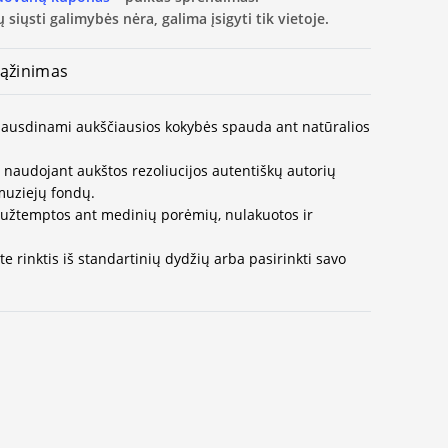
 siųsti galimybės nėra, galima įsigyti tik vietoje.
ąžinimas
 spausdinami aukščiausios kokybės spauda ant natūralios
naudojant aukštos rezoliucijos autentiškų autorių
muziejų fondų.
užtemptos ant medinių porėmių, nulakuotos ir
e rinktis iš standartinių dydžių arba pasirinkti savo