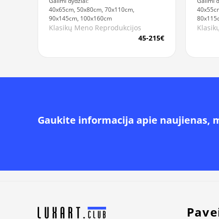
Galimi dydžiai:
Galimi d
40x65cm, 50x80cm, 70x110cm,
40x55cm
90x145cm, 100x160cm
80x115
Klasikų Meno Reprodukcijos
Klasik
45-215€
Gaukite informacija apie naujienas, 
Alternative:
Pave