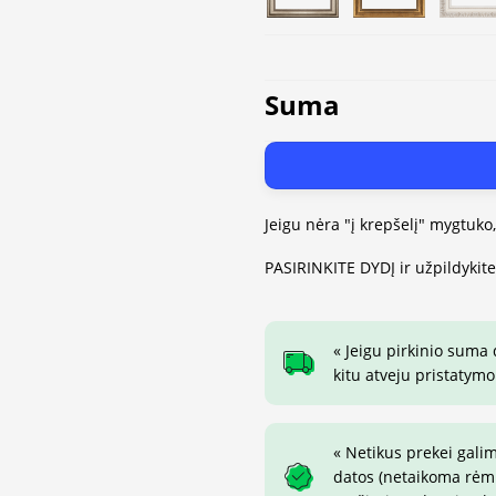
Suma
Jeigu nėra "į krepšelį" mygtuko
PASIRINKITE DYDĮ ir užpildykit
« Jeigu pirkinio suma
kitu atveju pristatymo
« Netikus prekei gali
datos (netaikoma rėmin