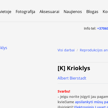
vietoje
Fotografija
Aksesuarai
Naujienos
Blogas
Ko
Info tel:
+3706
Visi darbai
/
Reprodukcijos an
[K] Krioklys
Albert Bierstadt
Svarbu!
– Jeigu norite įsigyti jau pag
kviečiame
apsilankyti mūsų p
išsirinkti?
Elektroninis Luxart