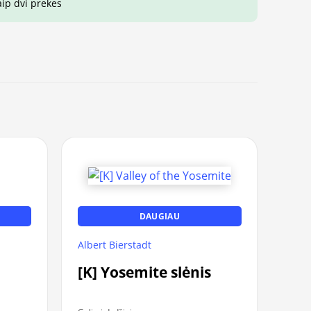
aip dvi prekes
DAUGIAU
Albert Bierstadt
[K] Yosemite slėnis