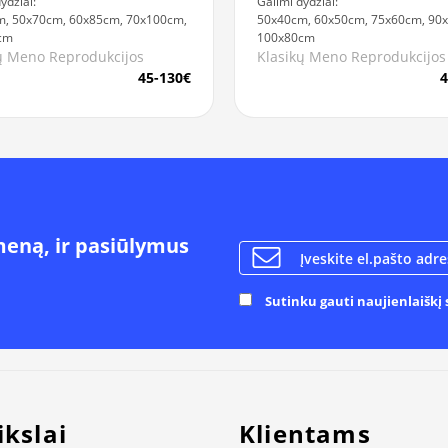
ydžiai:
Galimi dydžiai:
, 50x70cm, 60x85cm, 70x100cm,
50x40cm, 60x50cm, 75x60cm, 90
cm
100x80cm
ų Meno Reprodukcijos
Klasikų Meno Reprodukcijos
45-130€
4
meną, ir pasiūlymus
Sutinku gauti naujienlaiškį s
ikslai
Klientams