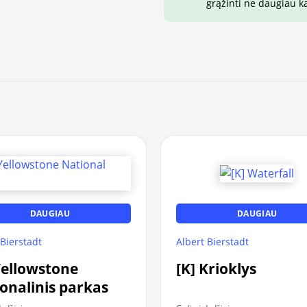
grąžinti ne daugiau k
DAUGIAU
DAUGIAU
 Bierstadt
Albert Bierstadt
Yellowstone
[K] Krioklys
onalinis parkas