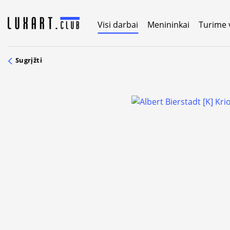
Skip
to
Visi darbai
Menininkai
Turime 
content
Sugrįžti