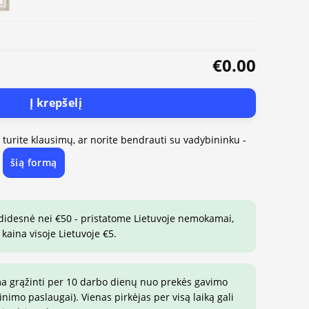
€0.00
Į krepšelį
, turite klausimų, ar norite bendrauti su vadybininku -
šią formą
e
 didesnė nei €50 - pristatome Lietuvoje nemokamai,
 kaina visoje Lietuvoje €5.
ma grąžinti per 10 darbo dienų nuo prekės gavimo
imo paslaugai). Vienas pirkėjas per visą laiką gali