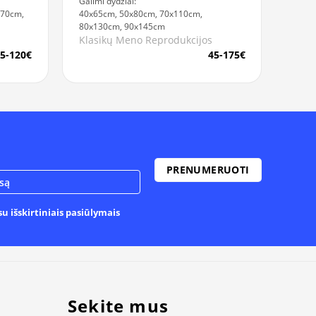
Galimi dydžiai:
x70cm,
40x65cm, 50x80cm, 70x110cm,
80x130cm, 90x145cm
Klasikų Meno Reprodukcijos
5-120€
45-175€
u išskirtiniais pasiūlymais
Sekite mus