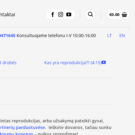
ntaktai
€
0.00
0471645
Konsultuojame telefonu I-V 10:00-16:00
LT
EN
t drobės
Kas yra reprodukcija?? (4:15)
amintas reprodukcijas, arba užsakymą pateikti gyvai,
artnerių parduotuvėse.
Ieškote dovanos, tačiau sunku
 dovanų kuponas
– puikus sprendimas!