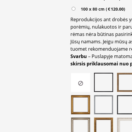
100 x 80 cm (
€
120.00
)
Reprodukcijos ant drobės 
porėmių, nulakuotos ir paru
rėmas nėra būtinas pasirink
Jūsų namams. Jeigu mūsų a
tuomet rekomenduojame rėm
Svarbu
– Puslapyje matom
skirsis priklausomai nuo 