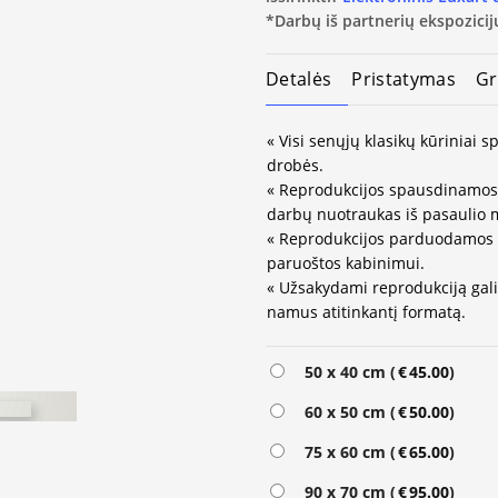
*Darbų iš partnerių ekspozicijų
Detalės
Pristatymas
Gr
« Visi senųjų klasikų kūriniai
drobės.
« Reprodukcijos spausdinamos 
darbų nuotraukas iš pasaulio 
« Reprodukcijos parduodamos 
paruoštos kabinimui.
« Užsakydami reprodukciją galit
namus atitinkantį formatą.
Alternative:
50 x 40 cm (
€
45.00
)
60 x 50 cm (
€
50.00
)
75 x 60 cm (
€
65.00
)
90 x 70 cm (
€
95.00
)