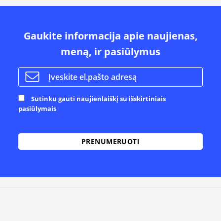
Gaukite informacija apie naujienas,
meną, ir pasiūlymus
Sutinku gauti naujienlaiškį su išskirtiniais
pasiūlymais
Alternative: