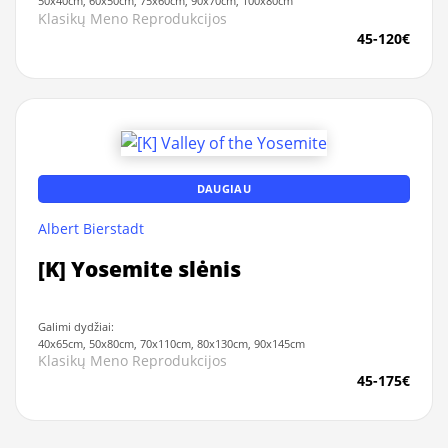
50x40cm, 60x50cm, 75x60cm, 90x70cm, 100x80cm
Klasikų Meno Reprodukcijos
45-120€
DAUGIAU
Albert Bierstadt
[K] Yosemite slėnis
Galimi dydžiai:
40x65cm, 50x80cm, 70x110cm, 80x130cm, 90x145cm
Klasikų Meno Reprodukcijos
45-175€