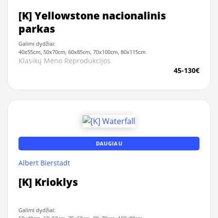
[K] Yellowstone nacionalinis
parkas
Galimi dydžiai:
40x55cm, 50x70cm, 60x85cm, 70x100cm, 80x115cm
Klasikų Meno Reprodukcijos
45-130€
DAUGIAU
Albert Bierstadt
[K] Krioklys
Galimi dydžiai: