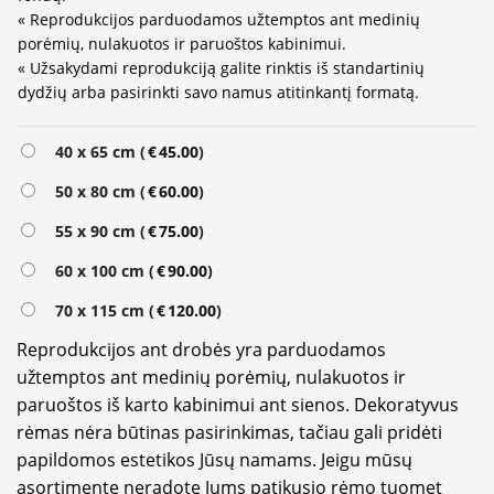
« Reprodukcijos parduodamos užtemptos ant medinių
porėmių, nulakuotos ir paruoštos kabinimui.
« Užsakydami reprodukciją galite rinktis iš standartinių
dydžių arba pasirinkti savo namus atitinkantį formatą.
Alternative:
40 x 65 cm (
€
45.00
)
50 x 80 cm (
€
60.00
)
55 x 90 cm (
€
75.00
)
60 x 100 cm (
€
90.00
)
70 x 115 cm (
€
120.00
)
Reprodukcijos ant drobės yra parduodamos
užtemptos ant medinių porėmių, nulakuotos ir
paruoštos iš karto kabinimui ant sienos. Dekoratyvus
rėmas nėra būtinas pasirinkimas, tačiau gali pridėti
papildomos estetikos Jūsų namams. Jeigu mūsų
asortimente neradote Jums patikusio rėmo tuomet