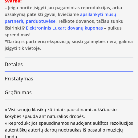
Svarbu!
– Jeigu norite įsigyti jau pagamintas reprodukcijas, arba
užsakymą pateikti gyvai, kviečiame
apsilankyti mūsų
partnerių parduotuvėse.
Ieškote dovanos, tačiau sunku
išsirinkti?
Elektroninis Luxart dovanų kuponas
– puikus
sprendimas!
*Darbų iš partnerių ekspozicijų siųsti galimybės nėra, galima
įsigyti tik vietoje.
Detalės
Pristatymas
Grąžinimas
« Visi senųjų klasikų kūriniai spausdinami aukščiausios
kokybės spauda ant natūralios drobės.
« Reprodukcijos spausdinamos naudojant aukštos rezoliucijos
autentiškų autorių darbų nuotraukas iš pasaulio muziejų
fondų.