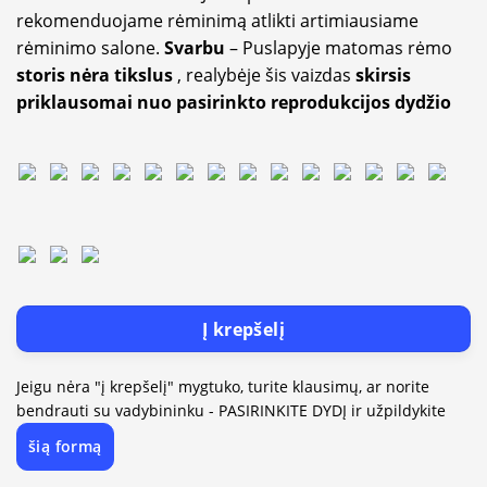
rekomenduojame rėminimą atlikti artimiausiame
rėminimo salone.
Svarbu
– Puslapyje matomas rėmo
storis nėra tikslus
, realybėje šis vaizdas
skirsis
priklausomai nuo pasirinkto reprodukcijos dydžio
Į krepšelį
Jeigu nėra "į krepšelį" mygtuko, turite klausimų, ar norite
bendrauti su vadybininku - PASIRINKITE DYDĮ ir užpildykite
šią formą