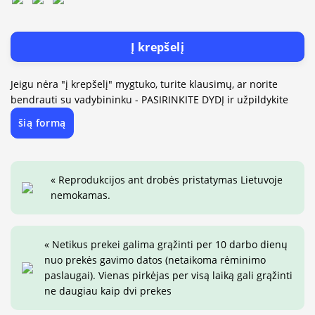
Į krepšelį
Jeigu nėra "į krepšelį" mygtuko, turite klausimų, ar norite
bendrauti su vadybininku - PASIRINKITE DYDĮ ir užpildykite
šią formą
« Reprodukcijos ant drobės pristatymas Lietuvoje
nemokamas.
« Netikus prekei galima grąžinti per 10 darbo dienų
nuo prekės gavimo datos (netaikoma rėminimo
paslaugai). Vienas pirkėjas per visą laiką gali grąžinti
ne daugiau kaip dvi prekes