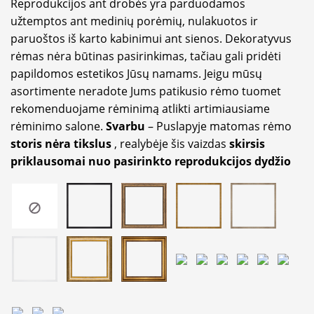
Reprodukcijos ant drobės yra parduodamos
užtemptos ant medinių porėmių, nulakuotos ir
paruoštos iš karto kabinimui ant sienos. Dekoratyvus
rėmas nėra būtinas pasirinkimas, tačiau gali pridėti
papildomos estetikos Jūsų namams. Jeigu mūsų
asortimente neradote Jums patikusio rėmo tuomet
rekomenduojame rėminimą atlikti artimiausiame
rėminimo salone.
Svarbu
– Puslapyje matomas rėmo
storis nėra tikslus
, realybėje šis vaizdas
skirsis
priklausomai nuo pasirinkto reprodukcijos dydžio