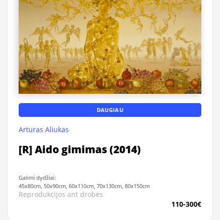
DAUGIAU
Arturas Aliukas
[R] Aido gimimas (2014)
Galimi dydžiai:
45x80cm, 50x90cm, 60x110cm, 70x130cm, 80x150cm
Reprodukcijos ant drobės
110-300€