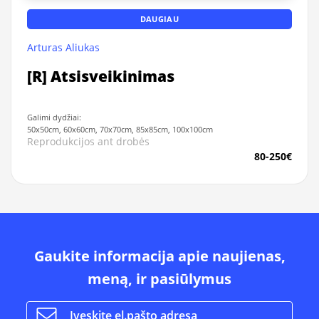
DAUGIAU
Arturas Aliukas
[R] Atsisveikinimas
Galimi dydžiai:
50x50cm, 60x60cm, 70x70cm, 85x85cm, 100x100cm
Reprodukcijos ant drobės
80-250€
Gaukite informacija apie naujienas,
meną, ir pasiūlymus