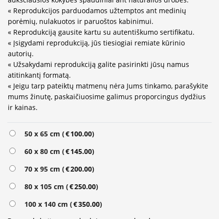
« Reprodukcijos parduodamos užtemptos ant medinių
porėmių, nulakuotos ir paruoštos kabinimui.
« Reprodukciją gausite kartu su autentiškumo sertifikatu.
« Įsigydami reprodukciją, jūs tiesiogiai remiate kūrinio
autorių.
« Užsakydami reprodukciją galite pasirinkti jūsų namus
atitinkantį formatą.
« Jeigu tarp pateiktų matmenų nėra Jums tinkamo, parašykite
mums žinutę, paskaičiuosime galimus proporcingus dydžius
ir kainas.
Alternative:
50 x 65 cm (
€
100.00
)
60 x 80 cm (
€
145.00
)
70 x 95 cm (
€
200.00
)
80 x 105 cm (
€
250.00
)
100 x 140 cm (
€
350.00
)