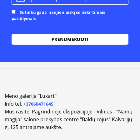
Sutinku gauti naujienlaiškį su išskirtiniais
pasiūlymais
Alternative:
Meno galerija "Luxart"
Info tel.
+37060471645
Mus rasite: Pagrindinėje ekspozicijoje - Vilnius - "Namų
magija" salone prekybos centre "Baldų rojus" Kalvarijų
g. 125 antrajame aukšte.