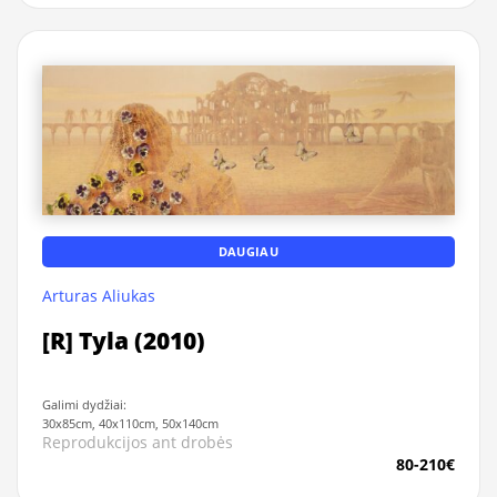
DAUGIAU
Arturas Aliukas
[R] Tyla (2010)
Galimi dydžiai:
30x85cm, 40x110cm, 50x140cm
Reprodukcijos ant drobės
80-210€