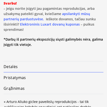
Svarbu!
– Jeigu norite įsigyti jau pagamintas reprodukcijas, arba
užsakymą pateikti gyvai, kviečiame
apsilankyti mūsų
partnerių parduotuvėse.
Ieškote dovanos, tačiau sunku
išsirinkti?
Elektroninis Luxart dovanų kuponas
– puikus
sprendimas!
*Darbų iš partnerių ekspozicijų siųsti galimybės nėra, galima
įsigyti tik vietoje.
Detalės
Pristatymas
Grąžinimas
« Arturo Aliuko giclee paveikslų reprodukcijos - tai tik
aukščiausios kokybės spaudiniai ant natūralios drobės.