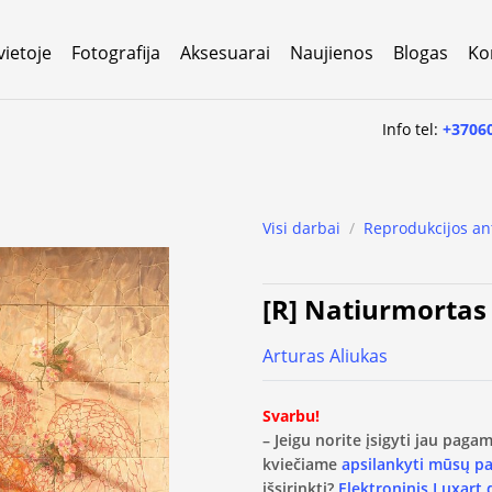
vietoje
Fotografija
Aksesuarai
Naujienos
Blogas
Ko
Info tel:
+3706
Visi darbai
/
Reprodukcijos an
[R] Natiurmortas 
Arturas Aliukas
Svarbu!
– Jeigu norite įsigyti jau pag
kviečiame
apsilankyti mūsų p
išsirinkti?
Elektroninis Luxart