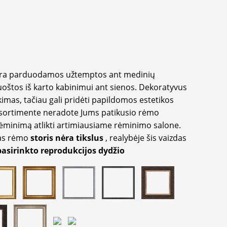
yra parduodamos užtemptos ant medinių
oštos iš karto kabinimui ant sienos. Dekoratyvus
imas, tačiau gali pridėti papildomos estetikos
sortimente neradote Jums patikusio rėmo
inimą atlikti artimiausiame rėminimo salone.
as rėmo
storis nėra tikslus
, realybėje šis vaizdas
pasirinkto reprodukcijos dydžio