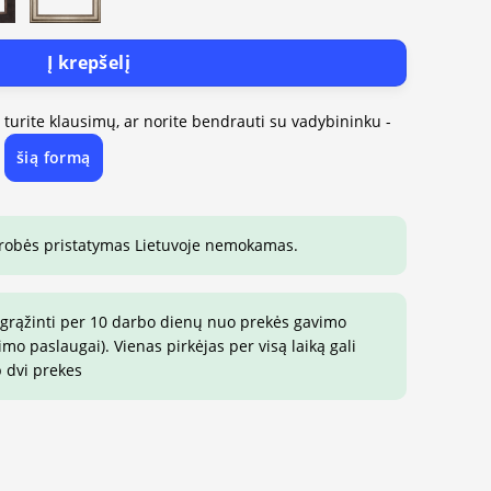
Į krepšelį
, turite klausimų, ar norite bendrauti su vadybininku -
šią formą
e
drobės pristatymas Lietuvoje nemokamas.
 grąžinti per 10 darbo dienų nuo prekės gavimo
o paslaugai). Vienas pirkėjas per visą laiką gali
p dvi prekes