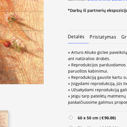
*Darbų iš partnerių ekspozicijų
Detalės
Pristatymas
Gr
« Arturo Aliuko giclee paveiksl
ant natūralios drobės.
« Reprodukcijos parduodamos 
paruoštos kabinimui.
« Reprodukciją gausite kartu su
« Įsigydami reprodukciją, jūs ti
« Užsakydami reprodukciją gali
« Jeigu tarp pateiktų matmenų
paskaičiuosime galimus propor
Alternative:
60 x 50 cm (
€
90.00
)