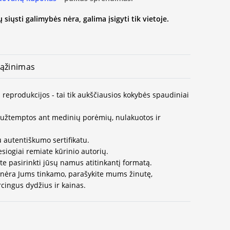
 siųsti galimybės nėra, galima įsigyti tik vietoje.
ąžinimas
ų reprodukcijos - tai tik aukščiausios kokybės spaudiniai
užtemptos ant medinių porėmių, nulakuotos ir
 autentiškumo sertifikatu.
esiogiai remiate kūrinio autorių.
te pasirinkti jūsų namus atitinkantį formatą.
 nėra Jums tinkamo, parašykite mums žinutę,
cingus dydžius ir kainas.