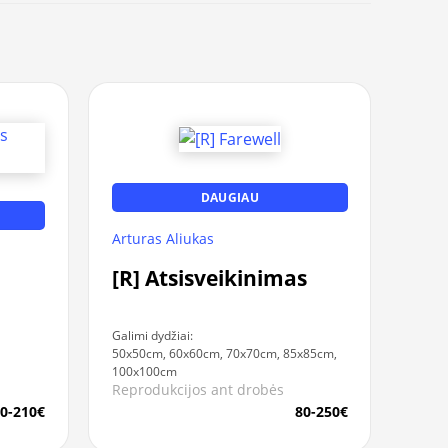
DAUGIAU
Arturas Aliukas
[R] Atsisveikinimas
Galimi dydžiai:
50x50cm, 60x60cm, 70x70cm, 85x85cm,
100x100cm
Reprodukcijos ant drobės
0-210€
80-250€