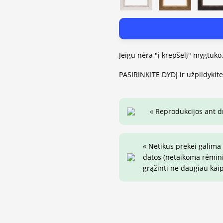
Jeigu nėra "į krepšelį" mygtuko
PASIRINKITE DYDĮ ir užpildykit
« Reprodukcijos ant 
« Netikus prekei galima
datos (netaikoma rėminim
grąžinti ne daugiau kai