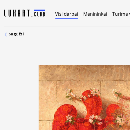
Skip
to
Visi darbai
Menininkai
Turime 
content
Sugrįžti