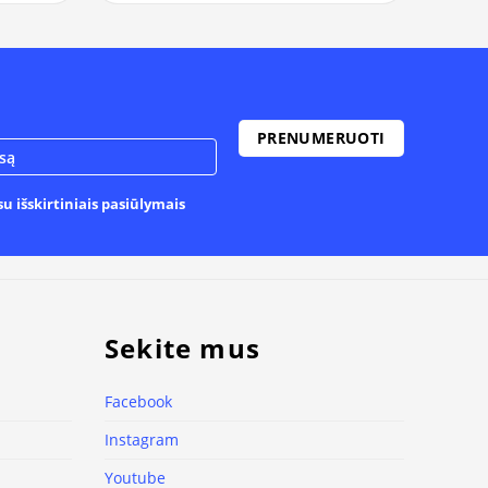
u išskirtiniais pasiūlymais
Sekite mus
Facebook
Instagram
Youtube