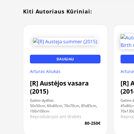
Kiti Autoriaus Kūriniai:
DAUGIAU
Arturas Aliukas
Artura
[R] Austėjos vasara
[R] 
(2015)
(201
Galimi dydžiai:
Galimi d
50x50cm, 60x60cm, 70x70cm, 85x85cm,
45x80c
100x100cm
70x130
Reprodukcijos ant drobės
Reprod
80-250€