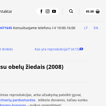
ntaktai
€
0.00
0471645
Konsultuojame telefonu I-V 10:00-16:00
LT
EN
t drobės
Kas yra reprodukcija?? (4:15)
su obelų žiedais (2008)
amintas reprodukcijas, arba užsakymą pateikti gyvai,
artnerių parduotuvėse.
Ieškote dovanos, tačiau sunku
 dovanų kuponas
– puikus sprendimas!