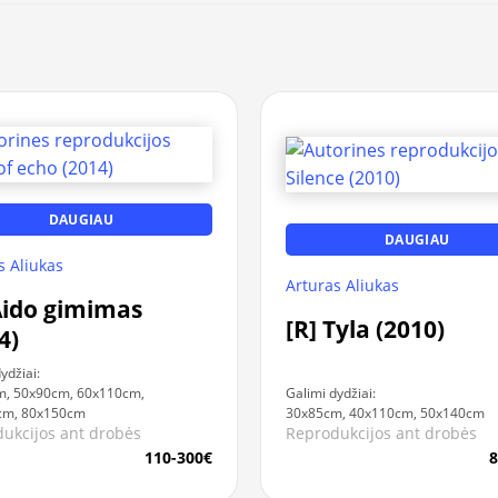
DAUGIAU
DAUGIAU
s Aliukas
Arturas Aliukas
Aido gimimas
[R] Tyla (2010)
4)
ydžiai:
m, 50x90cm, 60x110cm,
Galimi dydžiai:
cm, 80x150cm
30x85cm, 40x110cm, 50x140cm
ukcijos ant drobės
Reprodukcijos ant drobės
110-300€
8