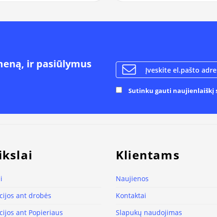
meną, ir pasiūlymus
Sutinku gauti naujienlaiškį s
ikslai
Klientams
i
Naujienos
ijos ant drobės
Kontaktai
ijos ant Popieriaus
Slapukų naudojimas