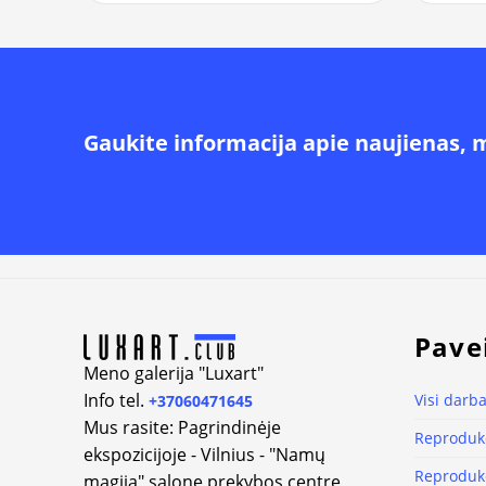
Gaukite informacija apie naujienas, 
Alternative:
Pave
Meno galerija "Luxart"
Info tel.
Visi darba
+37060471645
Mus rasite: Pagrindinėje
Reprodukc
ekspozicijoje - Vilnius - "Namų
Reprodukc
magija" salone prekybos centre