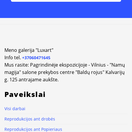
Alternative:
Meno galerija "Luxart"
Info tel.
+37060471645
Mus rasite: Pagrindinėje ekspozicijoje - Vilnius - "Namų
magija" salone prekybos centre "Baldų rojus" Kalvarijų
g. 125 antrajame aukšte.
Paveikslai
Visi darbai
Reprodukcijos ant drobės
Reprodukcijos ant Popieriaus