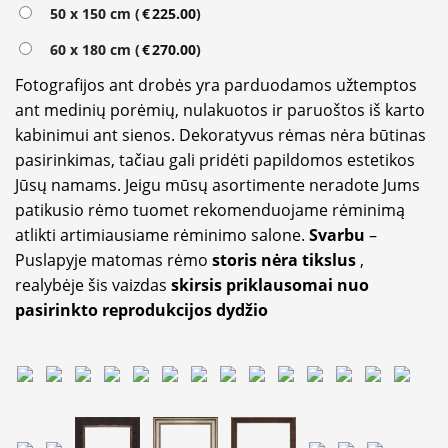
50 x 150 cm (
€
225.00
)
60 x 180 cm (
€
270.00
)
Fotografijos ant drobės yra parduodamos užtemptos
ant medinių porėmių, nulakuotos ir paruoštos iš karto
kabinimui ant sienos. Dekoratyvus rėmas nėra būtinas
pasirinkimas, tačiau gali pridėti papildomos estetikos
Jūsų namams. Jeigu mūsų asortimente neradote Jums
patikusio rėmo tuomet rekomenduojame rėminimą
atlikti artimiausiame rėminimo salone.
Svarbu
–
Puslapyje matomas rėmo
storis nėra tikslus
,
realybėje šis vaizdas
skirsis priklausomai nuo
pasirinkto reprodukcijos dydžio