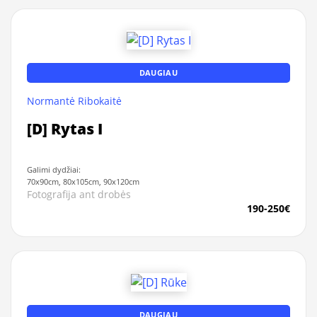
DAUGIAU
Normantė Ribokaitė
[D] Rytas I
Galimi dydžiai:
70x90cm, 80x105cm, 90x120cm
Fotografija ant drobės
190-250€
DAUGIAU