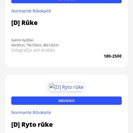
Normantė Ribokaitė
[D] Rūke
Galimi dydžiai:
60x90cm, 70x105cm, 80x120cm
Fotografija ant drobės
180-250€
DAUGIAU
Normantė Ribokaitė
[D] Ryto rūke