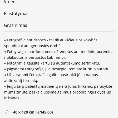
Video
Pristatymas
Grąžinimas
« Fotografija ant drobės - tai tik aukščiausios kokybės
spaudiniai ant geriausios drobės.
« Fotografijos parduodamos užtemptos ant medinių porėmių,
nulakuotos ir paruoštos kabinimui.
« Fotografiją gausite kartu su autentiškumo sertifikatu.
« Įsigydami Fotografiją, jūs tiesiogiai remiate kūrinio autorių.
« Užsakydami Fotografiją galite pasirinkti jūsų namus
atitinkantį formatą.
« Jeigu tarp pateiktų matmenų nėra Jums tinkamo, parašykite
mums žinutę, paskaičiuosime galimus proporcingus dydžius
ir kainas.
Alternative:
40 x 120 cm (
€
145.00
)