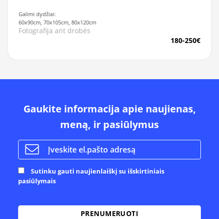
Galimi dydžiai:
60x90cm, 70x105cm, 80x120cm
Fotografija ant drobės
180-250€
Gaukite informacija apie naujienas,
meną, ir pasiūlymus
Sutinku gauti naujienlaiškį su išskirtiniais
pasiūlymais