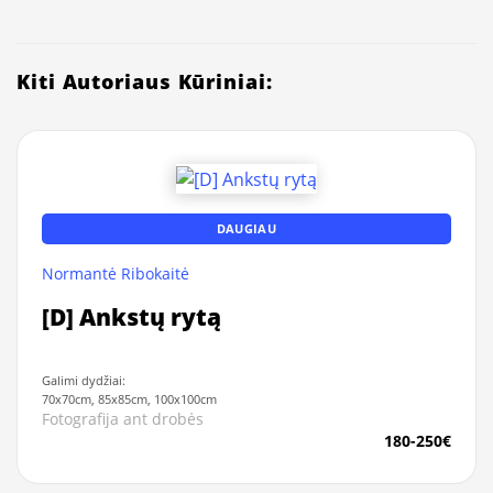
Kiti Autoriaus Kūriniai:
DAUGIAU
Normantė Ribokaitė
[D] Ankstų rytą
Galimi dydžiai:
70x70cm, 85x85cm, 100x100cm
Fotografija ant drobės
180-250€