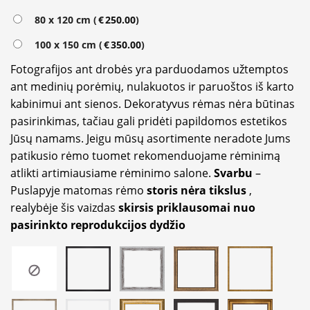
80 x 120 cm (
€
250.00
)
100 x 150 cm (
€
350.00
)
Fotografijos ant drobės yra parduodamos užtemptos
ant medinių porėmių, nulakuotos ir paruoštos iš karto
kabinimui ant sienos. Dekoratyvus rėmas nėra būtinas
pasirinkimas, tačiau gali pridėti papildomos estetikos
Jūsų namams. Jeigu mūsų asortimente neradote Jums
patikusio rėmo tuomet rekomenduojame rėminimą
atlikti artimiausiame rėminimo salone.
Svarbu
–
Puslapyje matomas rėmo
storis nėra tikslus
,
realybėje šis vaizdas
skirsis priklausomai nuo
pasirinkto reprodukcijos dydžio