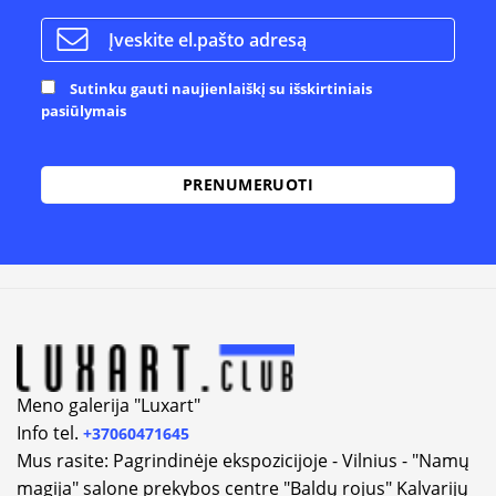
Sutinku gauti naujienlaiškį su išskirtiniais
pasiūlymais
Alternative:
Meno galerija "Luxart"
Info tel.
+37060471645
Mus rasite: Pagrindinėje ekspozicijoje - Vilnius - "Namų
magija" salone prekybos centre "Baldų rojus" Kalvarijų