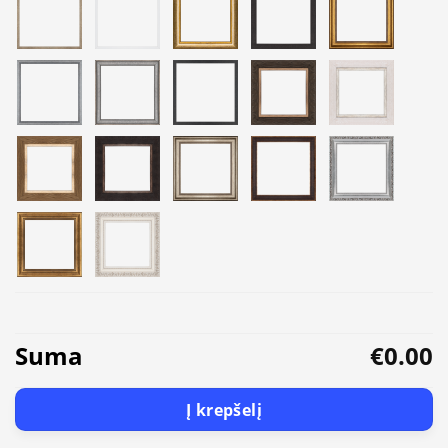
Suma
€0.00
Į krepšelį