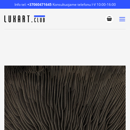
Skip
Info tel:
+37060471645
Konsultuojame telefonu I-V 10:00-16:00
to
content