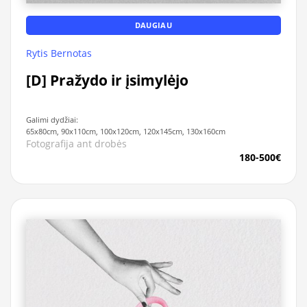
DAUGIAU
Rytis Bernotas
[D] Pražydo ir įsimylėjo
Galimi dydžiai:
65x80cm, 90x110cm, 100x120cm, 120x145cm, 130x160cm
Fotografija ant drobės
180-500€