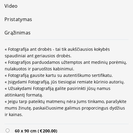
Video
Pristatymas
Grąžinimas
« Fotografija ant drobės - tai tik aukščiausios kokybės
spaudiniai ant geriausios drobės.
« Fotografijos parduodamos užtemptos ant medinių porėmių,
nulakuotos ir paruoštos kabinimui.
« Fotografiją gausite kartu su autentiškumo sertifikatu.
« Įsigydami Fotografiją, jūs tiesiogiai remiate kūrinio autorių.
« Užsakydami Fotografiją galite pasirinkti jūsų namus
atitinkantį formatą.
« Jeigu tarp pateiktų matmenų nėra Jums tinkamo, parašykite
mums žinutę, paskaičiuosime galimus proporcingus dydžius
ir kainas.
Alternative:
60 x 90 cm (
€
200.00
)