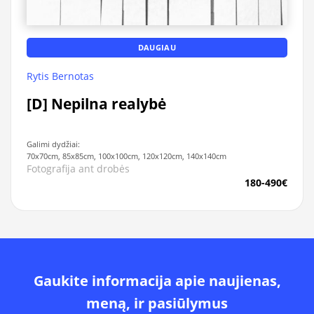
DAUGIAU
Rytis Bernotas
[D] Nepilna realybė
Galimi dydžiai:
70x70cm, 85x85cm, 100x100cm, 120x120cm, 140x140cm
Fotografija ant drobės
180-490€
Gaukite informacija apie naujienas,
meną, ir pasiūlymus