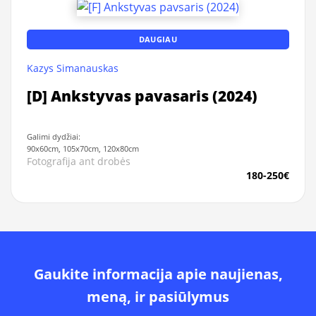
DAUGIAU
Kazys Simanauskas
[D] Ankstyvas pavasaris (2024)
Galimi dydžiai:
90x60cm, 105x70cm, 120x80cm
Fotografija ant drobės
180-250€
Gaukite informacija apie naujienas,
meną, ir pasiūlymus