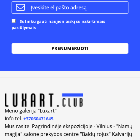
Sutinku gauti naujienlaiškį su išskirtiniais
pasiūlymais
Alternative:
Meno galerija "Luxart"
Info tel.
+37060471645
Mus rasite: Pagrindinėje ekspozicijoje - Vilnius - "Namų
magija" salone prekybos centre "Baldų rojus" Kalvarijų