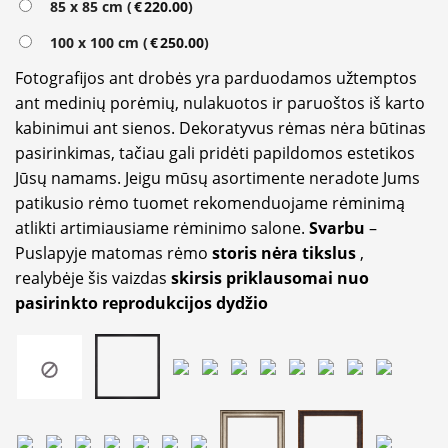
85 x 85 cm (
€
220.00
)
100 x 100 cm (
€
250.00
)
Fotografijos ant drobės yra parduodamos užtemptos
ant medinių porėmių, nulakuotos ir paruoštos iš karto
kabinimui ant sienos. Dekoratyvus rėmas nėra būtinas
pasirinkimas, tačiau gali pridėti papildomos estetikos
Jūsų namams. Jeigu mūsų asortimente neradote Jums
patikusio rėmo tuomet rekomenduojame rėminimą
atlikti artimiausiame rėminimo salone.
Svarbu
–
Puslapyje matomas rėmo
storis nėra tikslus
,
realybėje šis vaizdas
skirsis priklausomai nuo
pasirinkto reprodukcijos dydžio