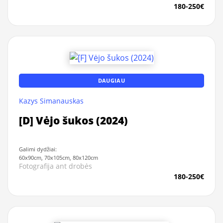
180-250€
DAUGIAU
Kazys Simanauskas
[D] Vėjo šukos (2024)
Galimi dydžiai:
60x90cm, 70x105cm, 80x120cm
Fotografija ant drobės
180-250€