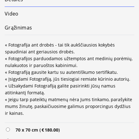
Video
Grąžinimas
« Fotografija ant drobės - tai tik aukščiausios kokybės
spaudiniai ant geriausios drobės.
« Fotografijos parduodamos užtemptos ant medinių porėmių,
nulakuotos ir paruoštos kabinimui.
« Fotografiją gausite kartu su autentiškumo sertifikatu.
« Įsigydami Fotografiją, jūs tiesiogiai remiate kūrinio autorių.
« Užsakydami Fotografiją galite pasirinkti jūsų namus
atitinkantį formatą.
« Jeigu tarp pateiktų matmenų nėra Jums tinkamo, parašykite
mums žinutę, paskaičiuosime galimus proporcingus dydžius
ir kainas.
Alternative:
70 x 70 cm (
€
180.00
)