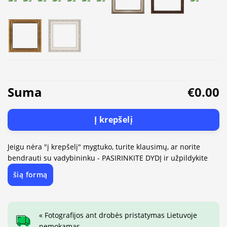
Suma
€0.00
Į krepšelį
Jeigu nėra "į krepšelį" mygtuko, turite klausimų, ar norite
bendrauti su vadybininku - PASIRINKITE DYDĮ ir užpildykite
šią formą
« Fotografijos ant drobės pristatymas Lietuvoje
nemokamas.