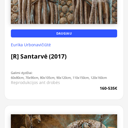
DAUGIAU
Eurika Urbonavičiūtė
[R] Santarvė (2017)
Galimi dydžiai:
60x80cm, 70x90cm, 80x105cm, 90x120cm, 110x150cm, 120x160cm
Reprodukcijos ant drobės
160-535€