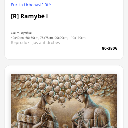
Eurika Urbonavičiūtė
[R] Ramybė I
Galimi dydžiai:
40x40cm, 60x60cm, 75x75cm, 90x90cm, 110x110cm
Reprodukcijos ant drobės
80-380€