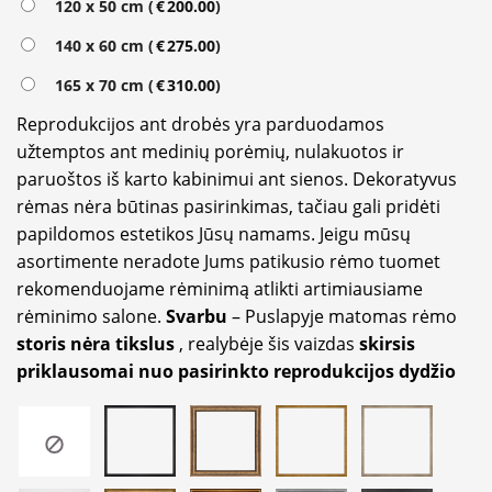
120 x 50 cm (
€
200.00
)
140 x 60 cm (
€
275.00
)
165 x 70 cm (
€
310.00
)
Reprodukcijos ant drobės yra parduodamos
užtemptos ant medinių porėmių, nulakuotos ir
paruoštos iš karto kabinimui ant sienos. Dekoratyvus
rėmas nėra būtinas pasirinkimas, tačiau gali pridėti
papildomos estetikos Jūsų namams. Jeigu mūsų
asortimente neradote Jums patikusio rėmo tuomet
rekomenduojame rėminimą atlikti artimiausiame
rėminimo salone.
Svarbu
– Puslapyje matomas rėmo
storis nėra tikslus
, realybėje šis vaizdas
skirsis
priklausomai nuo pasirinkto reprodukcijos dydžio