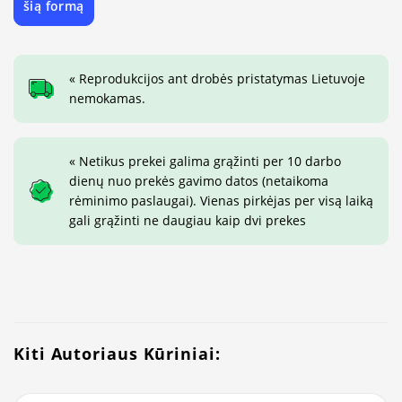
šią formą
« Reprodukcijos ant drobės pristatymas Lietuvoje
nemokamas.
« Netikus prekei galima grąžinti per 10 darbo
dienų nuo prekės gavimo datos (netaikoma
rėminimo paslaugai). Vienas pirkėjas per visą laiką
gali grąžinti ne daugiau kaip dvi prekes
Kiti Autoriaus Kūriniai: