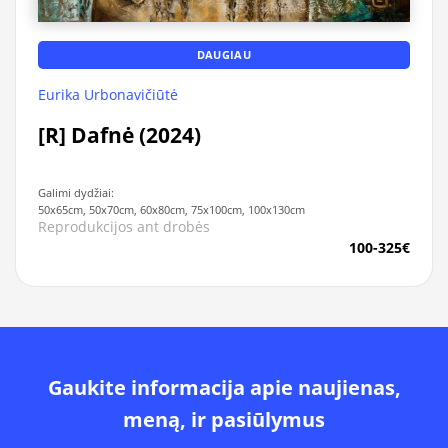
DAUGIAU
Eurika Urbonavičiūtė
[R] Dafnė (2024)
Galimi dydžiai:
50x65cm, 50x70cm, 60x80cm, 75x100cm, 100x130cm
Reprodukcijos ant drobės
100-325€
Gaukite informacija apie naujienas,
meną, ir pasiūlymus