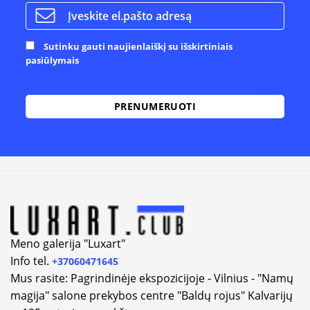
Sutinku gauti naujienlaiškį su išskirtiniais
pasiūlymais
Alternative:
Meno galerija "Luxart"
Info tel.
+37060471645
Mus rasite: Pagrindinėje ekspozicijoje - Vilnius - "Namų
magija" salone prekybos centre "Baldų rojus" Kalvarijų