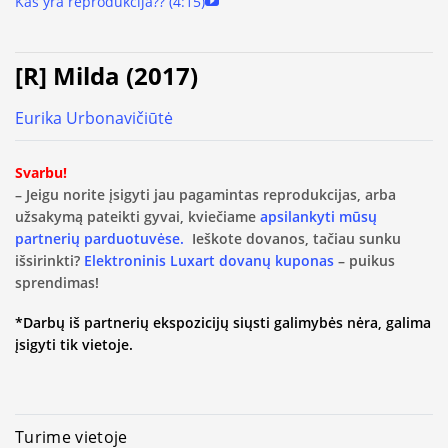
Kas yra reprodukcija?? (4:15)
[R] Milda (2017)
Eurika Urbonavičiūtė
Svarbu!
– Jeigu norite įsigyti jau pagamintas reprodukcijas, arba
užsakymą pateikti gyvai, kviečiame
apsilankyti mūsų
partnerių parduotuvėse.
Ieškote dovanos, tačiau sunku
išsirinkti?
Elektroninis Luxart dovanų kuponas
– puikus
sprendimas!
*Darbų iš partnerių ekspozicijų siųsti galimybės nėra, galima
įsigyti tik vietoje.
Turime vietoje