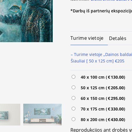
*Darbų iš partnerių ekspozicijų
Turime vietoje
Detalės
– Turime vietoje „Dainos baldai
Šiauliai [ 50 x 125 cm] €205
Alternative:
40 x 100 cm (
€
130.00
)
50 x 125 cm (
€
205.00
)
60 x 150 cm (
€
295.00
)
70 x 175 cm (
€
330.00
)
80 x 200 cm (
€
430.00
)
Reprodukcijos ant drobės 