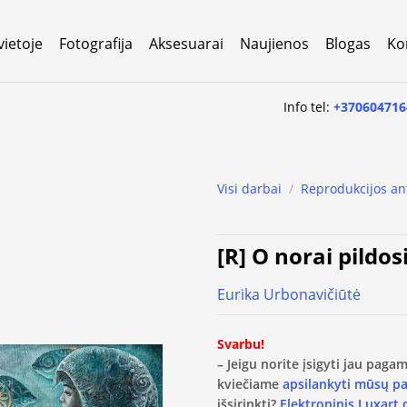
vietoje
Fotografija
Aksesuarai
Naujienos
Blogas
Ko
Info tel:
+370604716
Visi darbai
/
Reprodukcijos an
[R] O norai pildos
Eurika Urbonavičiūtė
Svarbu!
– Jeigu norite įsigyti jau pag
kviečiame
apsilankyti mūsų p
išsirinkti?
Elektroninis Luxart