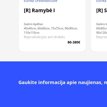
Eurika Urbonavičiūtė
Eurika
[R] Ramybė I
[R] 
Galimi dydžiai:
Galimi d
40x40cm, 60x60cm, 75x75cm, 90x90cm,
60x80c
110x110cm
90x120
Reprodukcijos ant drobės
Reprod
80-380€
Gaukite informacija apie naujienas, 