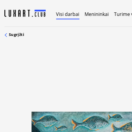
Skip
to
Visi darbai
Menininkai
Turime 
content
Sugrįžti