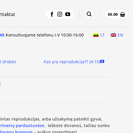
ntaktai
€
0.00
45
Konsultuojame telefonu I-V 10:00-16:00
LT
EN
t drobės
Kas yra reprodukcija?? (4:15)
i
amintas reprodukcijas, arba užsakymą pateikti gyvai,
artnerių parduotuvėse.
Ieškote dovanos, tačiau sunku
 dovanų kuponas
– puikus sprendimas!