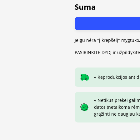
Suma
Jeigu nėra "į krepšelį" mygtuko
PASIRINKITE DYDĮ ir užpildykit
« Reprodukcijos ant 
« Netikus prekei gali
datos (netaikoma rėmin
grąžinti ne daugiau k