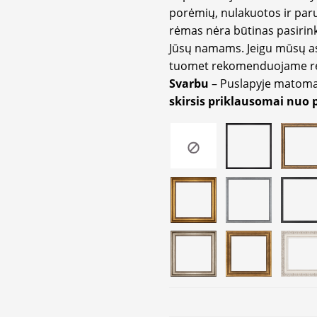
porėmių, nulakuotos ir paru
rėmas nėra būtinas pasirink
Jūsų namams. Jeigu mūsų a
tuomet rekomenduojame rėm
Svarbu
– Puslapyje matom
skirsis priklausomai nuo 