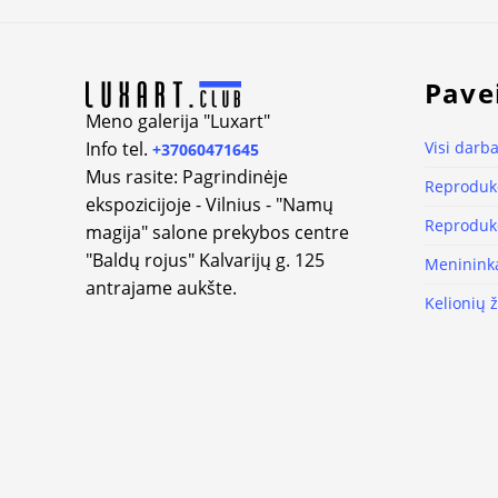
Alternative:
Pave
Meno galerija "Luxart"
Info tel.
Visi darba
+37060471645
Mus rasite: Pagrindinėje
Reprodukc
ekspozicijoje - Vilnius - "Namų
Reprodukc
magija" salone prekybos centre
"Baldų rojus" Kalvarijų g. 125
Meninink
antrajame aukšte.
Kelionių 