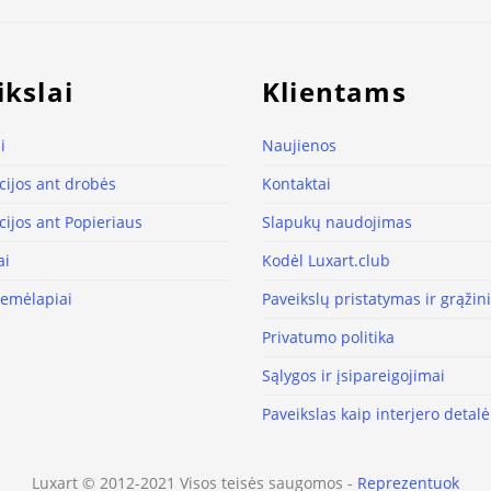
ikslai
Klientams
i
Naujienos
ijos ant drobės
Kontaktai
ijos ant Popieriaus
Slapukų naudojimas
ai
Kodėl Luxart.club
žemėlapiai
Paveikslų pristatymas ir grąži
Privatumo politika
Sąlygos ir įsipareigojimai
Paveikslas kaip interjero detalė
Luxart © 2012-2021 Visos teisės saugomos -
Reprezentuok