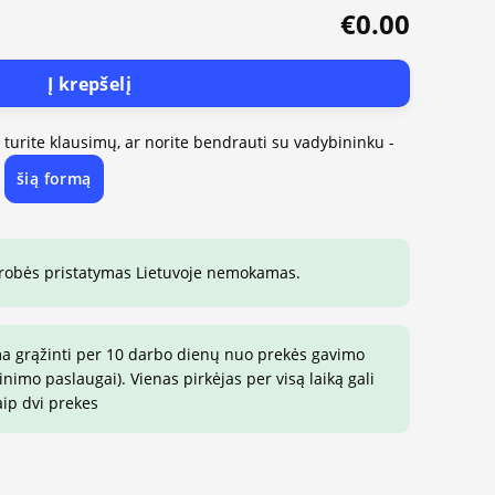
€0.00
Į krepšelį
, turite klausimų, ar norite bendrauti su vadybininku -
šią formą
e
drobės pristatymas Lietuvoje nemokamas.
ma grąžinti per 10 darbo dienų nuo prekės gavimo
imo paslaugai). Vienas pirkėjas per visą laiką gali
aip dvi prekes