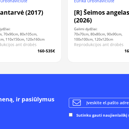
 Urbonavičiūtė
Eurika Urbonavičiūtė
Santarvė (2017)
[R] Šeimos angela
(2026)
ydžiai:
Galimi dydžiai:
m, 70x90cm, 80x105cm,
70x70cm, 80x80cm, 90x90cm,
cm, 110x150cm, 120x160cm
100x100cm, 120x120cm
ukcijos ant drobės
Reprodukcijos ant drobės
160-535€
16
meną, ir pasiūlymus
Sutinku gauti naujienlaiškį s