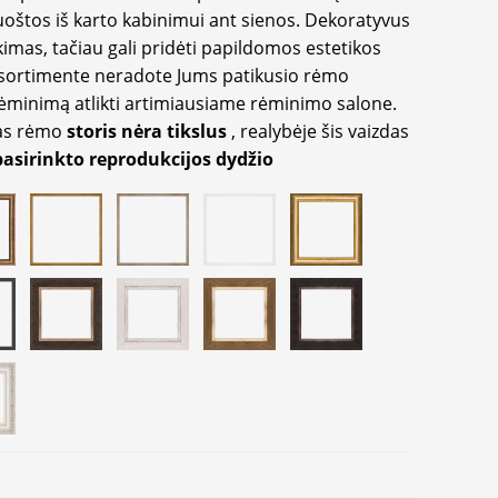
oštos iš karto kabinimui ant sienos. Dekoratyvus
imas, tačiau gali pridėti papildomos estetikos
sortimente neradote Jums patikusio rėmo
inimą atlikti artimiausiame rėminimo salone.
as rėmo
storis nėra tikslus
, realybėje šis vaizdas
pasirinkto reprodukcijos dydžio