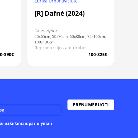
Eurika Urbonavičiūtė
s
[R] Dafnė (2024)
Galimi dydžiai:
50x65cm, 50x70cm, 60x80cm, 75x100cm,
100x130cm
Reprodukcijos ant drobės
0-390€
100-325€
u išskirtiniais pasiūlymais