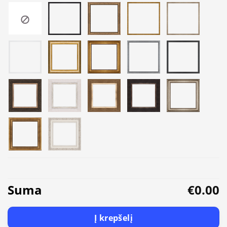
Suma
€0.00
Į krepšelį