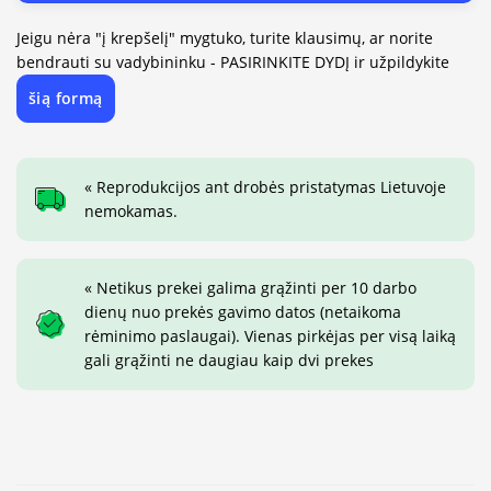
Jeigu nėra "į krepšelį" mygtuko, turite klausimų, ar norite
bendrauti su vadybininku - PASIRINKITE DYDĮ ir užpildykite
šią formą
« Reprodukcijos ant drobės pristatymas Lietuvoje
nemokamas.
« Netikus prekei galima grąžinti per 10 darbo
dienų nuo prekės gavimo datos (netaikoma
rėminimo paslaugai). Vienas pirkėjas per visą laiką
gali grąžinti ne daugiau kaip dvi prekes