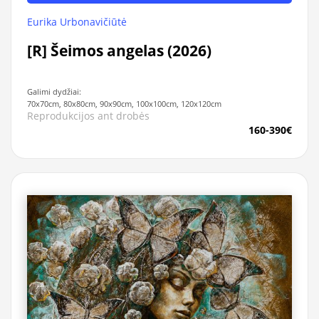
Eurika Urbonavičiūtė
[R] Šeimos angelas (2026)
Galimi dydžiai:
70x70cm, 80x80cm, 90x90cm, 100x100cm, 120x120cm
Reprodukcijos ant drobės
160-390€