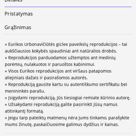
Pristatymas
Grąžinimas
« Eurikos Urbonavičiūtės giclee paveikslų reprodukcijos – tai
aukščiausios kokybės spaudiniai ant natūralios drobės.
« Reprodukcijos parduodamos užtemptos ant medinių
porėmių, nulakuotos ir paruoštos kabinimui.
« Visos Eurikos reprodukcijos ant viršaus patapomos
aliejiniais dažais ir pasirašomos autorės.
« Reprodukciją gausite kartu su autentiškumo sertifikatu bei
menininkės parašu.
« Įsigydami reprodukciją, Jūs tiesiogiai remiate kūrinio autorę.
« Užsakydami reprodukciją galite pasirinkti Jūsų namus
atitinkantį formatą.
« Jeigu tarp pateiktų matmenų nėra Jums tinkamo, parašykite
mums žinutę, paskaičiuosime galimus dydžius ir kainas.