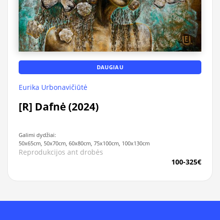
DAUGIAU
Eurika Urbonavičiūtė
[R] Dafnė (2024)
Galimi dydžiai:
50x65cm, 50x70cm, 60x80cm, 75x100cm, 100x130cm
Reprodukcijos ant drobės
100-325€