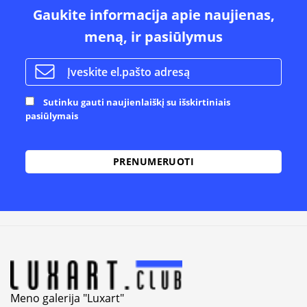
Gaukite informacija apie naujienas,
meną, ir pasiūlymus
Sutinku gauti naujienlaiškį su išskirtiniais
pasiūlymais
Alternative:
Meno galerija "Luxart"