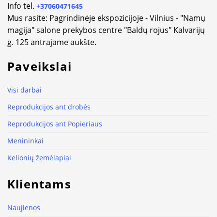
Info tel.
+37060471645
Mus rasite: Pagrindinėje ekspozicijoje - Vilnius - "Namų
magija" salone prekybos centre "Baldų rojus" Kalvarijų
g. 125 antrajame aukšte.
Paveikslai
Visi darbai
Reprodukcijos ant drobės
Reprodukcijos ant Popieriaus
Menininkai
Kelionių žemėlapiai
Klientams
Naujienos