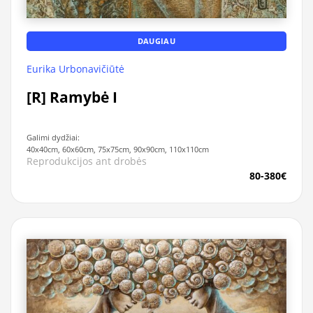
DAUGIAU
Eurika Urbonavičiūtė
[R] Ramybė I
Galimi dydžiai:
40x40cm, 60x60cm, 75x75cm, 90x90cm, 110x110cm
Reprodukcijos ant drobės
80-380€