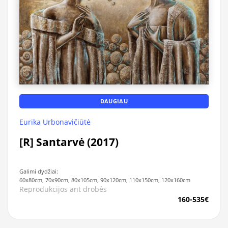
DAUGIAU
Eurika Urbonavičiūtė
[R] Santarvė (2017)
Galimi dydžiai:
60x80cm, 70x90cm, 80x105cm, 90x120cm, 110x150cm, 120x160cm
Reprodukcijos ant drobės
160-535€