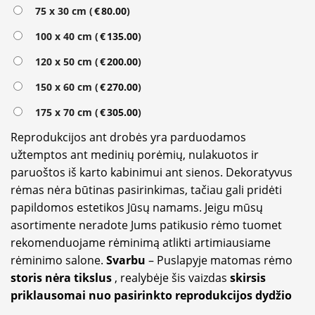
Alternative:
75 x 30 cm (
€
80.00
)
100 x 40 cm (
€
135.00
)
120 x 50 cm (
€
200.00
)
150 x 60 cm (
€
270.00
)
175 x 70 cm (
€
305.00
)
Reprodukcijos ant drobės yra parduodamos
užtemptos ant medinių porėmių, nulakuotos ir
paruoštos iš karto kabinimui ant sienos. Dekoratyvus
rėmas nėra būtinas pasirinkimas, tačiau gali pridėti
papildomos estetikos Jūsų namams. Jeigu mūsų
asortimente neradote Jums patikusio rėmo tuomet
rekomenduojame rėminimą atlikti artimiausiame
rėminimo salone.
Svarbu
– Puslapyje matomas rėmo
storis nėra tikslus
, realybėje šis vaizdas
skirsis
priklausomai nuo pasirinkto reprodukcijos dydžio