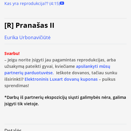
Kas yra reprodukcija?? (4:15)
[R] Pranašas II
Eurika Urbonavičiūtė
Svarbu!
– Jeigu norite įsigyti jau pagamintas reprodukcijas, arba
užsakymą pateikti gyvai, kviečiame
apsilankyti mūsų
partnerių parduotuvėse.
Ieškote dovanos, tačiau sunku
išsirinkti?
Elektroninis Luxart dovanų kuponas
– puikus
sprendimas!
*Darbų iš partnerių ekspozicijų siųsti galimybės nėra, galima
įsigyti tik vietoje.
Detalės