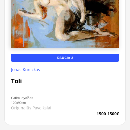
DAUGIAU
Jonas Kunickas
Toli
Galimi dydžiai:
120x90cm
Originalūs Paveikslai
1500-1500€