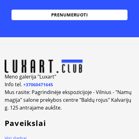
Alternative:
Meno galerija "Luxart"
Info tel.
+37060471645
Mus rasite: Pagrindinėje ekspozicijoje - Vilnius - "Namų
magija" salone prekybos centre "Baldų rojus" Kalvarijų
g. 125 antrajame aukšte.
Paveikslai
Visi darbai