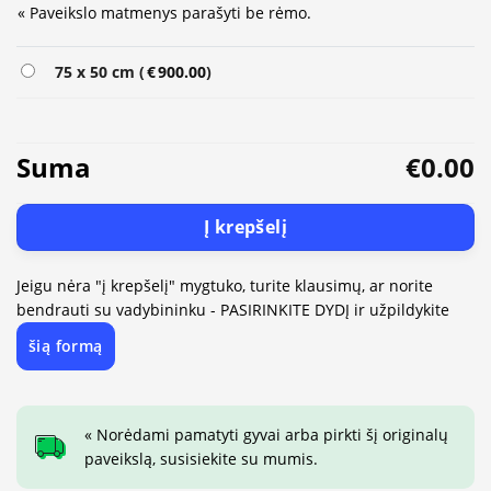
« Paveikslo matmenys parašyti be rėmo.
Alternative:
75 x 50 cm (
€
900.00
)
Suma
€0.00
Į krepšelį
Jeigu nėra "į krepšelį" mygtuko, turite klausimų, ar norite
bendrauti su vadybininku - PASIRINKITE DYDĮ ir užpildykite
šią formą
« Norėdami pamatyti gyvai arba pirkti šį originalų
paveikslą, susisiekite su mumis.