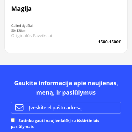
Magija
Galimi dydžiai:
80x120cm
Originalūs Paveikslai
1500-1500€
Gaukite informacija apie naujienas,
meną, ir pasiūlymus
Sutinku gauti naujienlaiškį su išskirtiniais
pasiūlymais