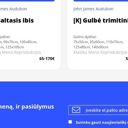
James Audubon
John James Audubon
Baltasis ibis
[K] Gulbė trimiti
ydžiai:
Galimi dydžiai:
m, 90x70cm, 100x80cm,
75x50cm, 95x60cm, 110x70cm,
cm, 125x100cm
125x80cm, 140x90cm
ų Meno Reprodukcijos
Klasikų Meno Reprodukcijos
65-170€
5
meną, ir pasiūlymus
Sutinku gauti naujienlaiškį s