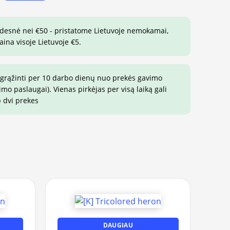
idesnė nei €50 - pristatome Lietuvoje nemokamai,
aina visoje Lietuvoje €5.
 grąžinti per 10 darbo dienų nuo prekės gavimo
o paslaugai). Vienas pirkėjas per visą laiką gali
p dvi prekes
DAUGIAU