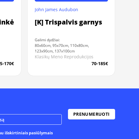
John James Audubon
ninkė
[K] Trispalvis garnys
Galimi dydžiai:
80x60cm, 95x70cm, 110x80cm,
123x90cm, 137x100cm
Klasikų Meno Reprodukcijos
5-170€
70-185€
u išskirtiniais pasiūlymais