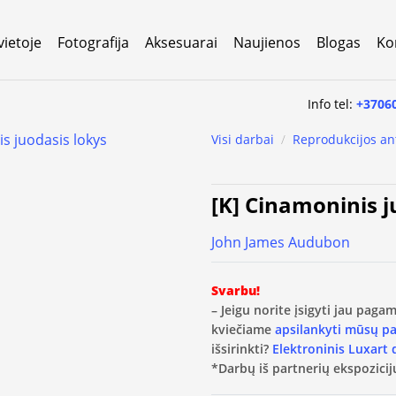
vietoje
Fotografija
Aksesuarai
Naujienos
Blogas
Ko
Info tel:
+3706
Visi darbai
/
Reprodukcijos an
[K] Cinamoninis j
John James Audubon
Svarbu!
– Jeigu norite įsigyti jau pag
kviečiame
apsilankyti mūsų p
išsirinkti?
Elektroninis Luxart
*Darbų iš partnerių ekspozicijų