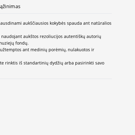
ąžinimas
 spausdinami aukščiausios kokybės spauda ant natūralios
naudojant aukštos rezoliucijos autentiškų autorių
muziejų fondų.
užtemptos ant medinių porėmių, nulakuotos ir
e rinktis iš standartinių dydžių arba pasirinkti savo