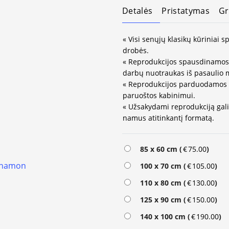
Detalės
Pristatymas
Gr
« Visi senųjų klasikų kūriniai
drobės.
« Reprodukcijos spausdinamos 
darbų nuotraukas iš pasaulio 
« Reprodukcijos parduodamos 
paruoštos kabinimui.
« Užsakydami reprodukciją galit
namus atitinkantį formatą.
85 x 60 cm (
€
75.00
)
100 x 70 cm (
€
105.00
)
110 x 80 cm (
€
130.00
)
125 x 90 cm (
€
150.00
)
140 x 100 cm (
€
190.00
)