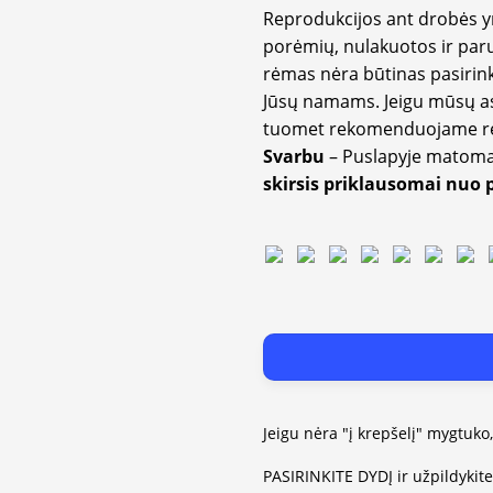
Reprodukcijos ant drobės 
porėmių, nulakuotos ir paru
rėmas nėra būtinas pasirink
Jūsų namams. Jeigu mūsų a
tuomet rekomenduojame rėm
Svarbu
– Puslapyje matom
skirsis priklausomai nuo 
Jeigu nėra "į krepšelį" mygtuko
PASIRINKITE DYDĮ ir užpildykit