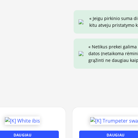
« Jeigu pirkinio suma d
kitu atveju pristatymo k
« Netikus prekei galima
datos (netaikoma rėminim
grąžinti ne daugiau kai
DAUGIAU
DAUGIAU