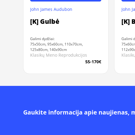
John James Audubon
John 
[K] Gulbė
[K] 
Galimi dydžiai:
Galimi d
75x50cm, 95x60cm, 110x70cm,
75x60c
125x80cm, 140x90cm
112x90
Klasikų Meno Reprodukcijos
Klasik
55-170€
Gaukite informacija apie naujienas, 