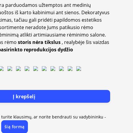
yra parduodamos užtemptos ant medinių
oštos iš karto kabinimui ant sienos. Dekoratyvus
imas, tačiau gali pridėti papildomos estetikos
sortimente neradote Jums patikusio rėmo
inimą atlikti artimiausiame rėminimo salone.
as rėmo
storis nėra tikslus
, realybėje šis vaizdas
pasirinkto reprodukcijos dydžio
Į krepšelį
, turite klausimų, ar norite bendrauti su vadybininku -
šią formą
e