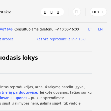
ntaktai
€
0.00
0471645
Konsultuojame telefonu I-V 10:00-16:00
LT
EN
t drobės
Kas yra reprodukcija?? (4:15)
uodasis lokys
amintas reprodukcijas, arba užsakymą pateikti gyvai,
artnerių parduotuvėse.
Ieškote dovanos, tačiau sunku
 dovanų kuponas
– puikus sprendimas!
 siųsti galimybės nėra, galima įsigyti tik vietoje.