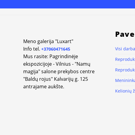
Pave
Meno galerija "Luxart"
Info tel.
Visi darba
+37060471645
Mus rasite: Pagrindinėje
Reprodukc
ekspozicijoje - Vilnius - "Namų
Reprodukc
magija" salone prekybos centre
"Baldų rojus" Kalvarijų g. 125
Meninink
antrajame aukšte.
Kelionių 