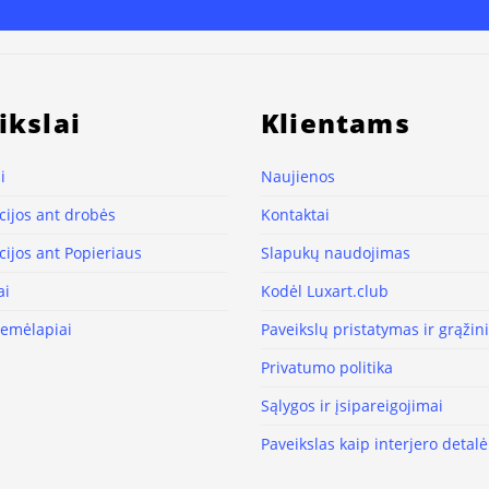
ikslai
Klientams
i
Naujienos
ijos ant drobės
Kontaktai
ijos ant Popieriaus
Slapukų naudojimas
ai
Kodėl Luxart.club
žemėlapiai
Paveikslų pristatymas ir grąži
Privatumo politika
Sąlygos ir įsipareigojimai
Paveikslas kaip interjero detalė