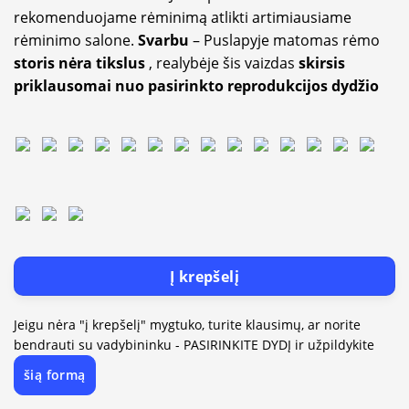
rekomenduojame rėminimą atlikti artimiausiame
rėminimo salone.
Svarbu
– Puslapyje matomas rėmo
storis nėra tikslus
, realybėje šis vaizdas
skirsis
priklausomai nuo pasirinkto reprodukcijos dydžio
Į krepšelį
Jeigu nėra "į krepšelį" mygtuko, turite klausimų, ar norite
bendrauti su vadybininku - PASIRINKITE DYDĮ ir užpildykite
šią formą