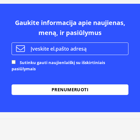
Gaukite informacija apie naujienas,
meną, ir pasiūlymus
Sutinku gauti naujienlaiškį su išskirtiniais
pasiūlymais