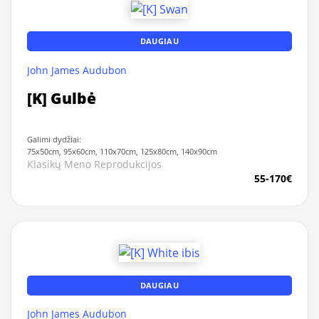
DAUGIAU
John James Audubon
[K] Gulbė
Galimi dydžiai:
75x50cm, 95x60cm, 110x70cm, 125x80cm, 140x90cm
Klasikų Meno Reprodukcijos
55-170€
DAUGIAU
John James Audubon