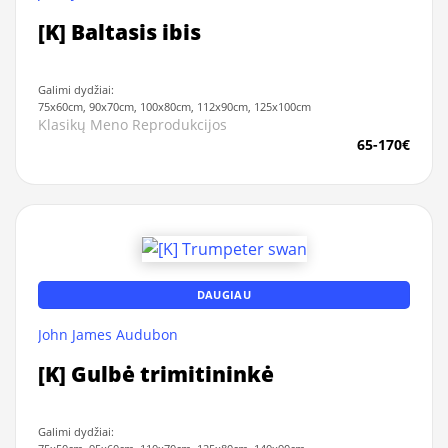
[K] Baltasis ibis
Galimi dydžiai:
75x60cm, 90x70cm, 100x80cm, 112x90cm, 125x100cm
Klasikų Meno Reprodukcijos
65-170€
DAUGIAU
John James Audubon
[K] Gulbė trimitininkė
Galimi dydžiai: