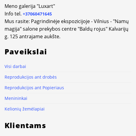
Meno galerija "Luxart"
Info tel.
+37060471645
Mus rasite: Pagrindinėje ekspozicijoje - Vilnius - "Namų
magija" salone prekybos centre "Baldų rojus" Kalvarijų
g. 125 antrajame aukšte.
Paveikslai
Visi darbai
Reprodukcijos ant drobės
Reprodukcijos ant Popieriaus
Menininkai
Kelionių žemėlapiai
Klientams