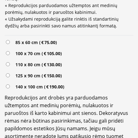
« Reprodukcijos parduodamos užtemptos ant medinių
porėmių, nulakuotos ir paruoštos kabinimui.
« Užsakydami reprodukciją galite rinktis iš standartinių
dydžių arba pasirinkti savo namus atitinkantį formatą.
85 x 60 cm (
€
75.00
)
100 x 70 cm (
€
105.00
)
110 x 80 cm (
€
130.00
)
125 x 90 cm (
€
150.00
)
140 x 100 cm (
€
190.00
)
Reprodukcijos ant drobės yra parduodamos
užtemptos ant medinių porėmių, nulakuotos ir
paruoštos iš karto kabinimui ant sienos. Dekoratyvus
rėmas nėra būtinas pasirinkimas, tačiau gali pridėti
papildomos estetikos Jūsų namams. Jeigu mūsų
asortimente neradote Jums patikusio rėmo tuomet