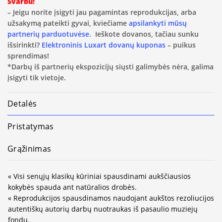
Svarbu!
– Jeigu norite įsigyti jau pagamintas reprodukcijas, arba
užsakymą pateikti gyvai, kviečiame
apsilankyti mūsų
partnerių parduotuvėse.
Ieškote dovanos, tačiau sunku
išsirinkti?
Elektroninis Luxart dovanų kuponas
– puikus
sprendimas!
*Darbų iš partnerių ekspozicijų siųsti galimybės nėra, galima
įsigyti tik vietoje.
Detalės
Pristatymas
Grąžinimas
« Visi senųjų klasikų kūriniai spausdinami aukščiausios
kokybės spauda ant natūralios drobės.
« Reprodukcijos spausdinamos naudojant aukštos rezoliucijos
autentiškų autorių darbų nuotraukas iš pasaulio muziejų
fondų.