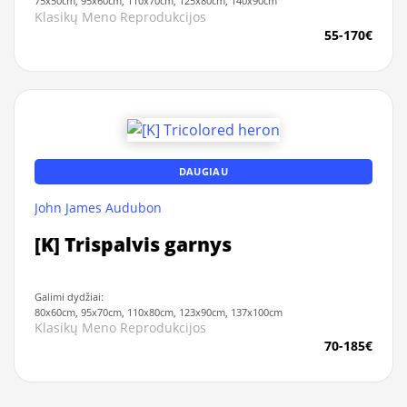
75x50cm, 95x60cm, 110x70cm, 125x80cm, 140x90cm
Klasikų Meno Reprodukcijos
55-170€
DAUGIAU
John James Audubon
[K] Trispalvis garnys
Galimi dydžiai:
80x60cm, 95x70cm, 110x80cm, 123x90cm, 137x100cm
Klasikų Meno Reprodukcijos
70-185€