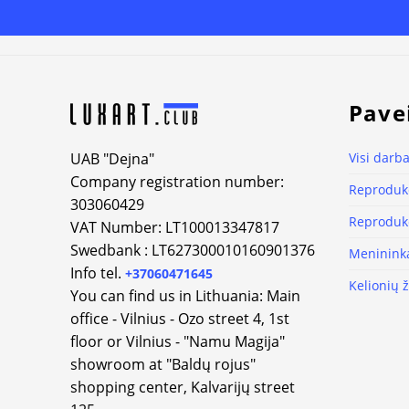
Alternative:
Pave
UAB "Dejna"
Visi darba
Company registration number:
Reprodukc
303060429
Reprodukc
VAT Number: LT100013347817
Swedbank : LT627300010160901376
Meninink
Info tel.
+37060471645
Kelionių 
You can find us in Lithuania: Main
office - Vilnius - Ozo street 4, 1st
floor or Vilnius - "Namu Magija"
showroom at "Baldų rojus"
shopping center, Kalvarijų street