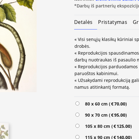
*Darbų iš partnerių ekspozicijų
Detalės
Pristatymas
Gr
« Visi senųjų klasikų kūriniai
drobės.
« Reprodukcijos spausdinamos 
darbų nuotraukas iš pasaulio 
« Reprodukcijos parduodamos 
paruoštos kabinimui.
« Užsakydami reprodukciją galit
namus atitinkantį formatą.
Alternative:
80 x 60 cm (
€
70.00
)
90 x 70 cm (
€
95.00
)
105 x 80 cm (
€
125.00
)
115 x 90 cm (
€
140.00
)