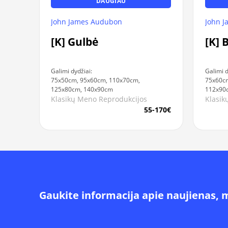
DAUGIAU
John James Audubon
John 
[K] Gulbė
[K] B
Galimi dydžiai:
Galimi d
75x50cm, 95x60cm, 110x70cm,
75x60c
125x80cm, 140x90cm
112x90
Klasikų Meno Reprodukcijos
Klasik
55-170€
Gaukite informacija apie naujienas, 