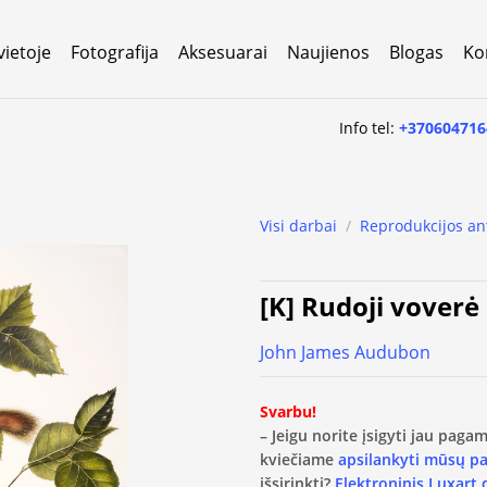
vietoje
Fotografija
Aksesuarai
Naujienos
Blogas
Ko
Info tel:
+370604716
Visi darbai
/
Reprodukcijos an
[K] Rudoji voverė
John James Audubon
Svarbu!
– Jeigu norite įsigyti jau pag
kviečiame
apsilankyti mūsų p
išsirinkti?
Elektroninis Luxart