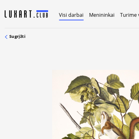
Skip
to
Visi darbai
Menininkai
Turime 
content
Sugrįžti