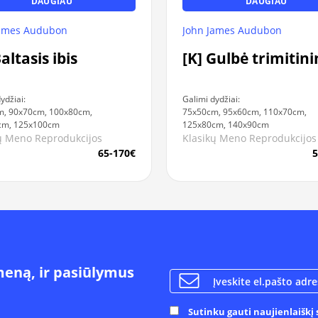
DAUGIAU
DAUGIAU
John James Audubon
James Audubon
[K] Gulbė trimitin
altasis ibis
Galimi dydžiai:
ydžiai:
75x50cm, 95x60cm, 110x70cm,
m, 90x70cm, 100x80cm,
125x80cm, 140x90cm
cm, 125x100cm
Klasikų Meno Reprodukcijos
ų Meno Reprodukcijos
5
65-170€
meną, ir pasiūlymus
Sutinku gauti naujienlaiškį s