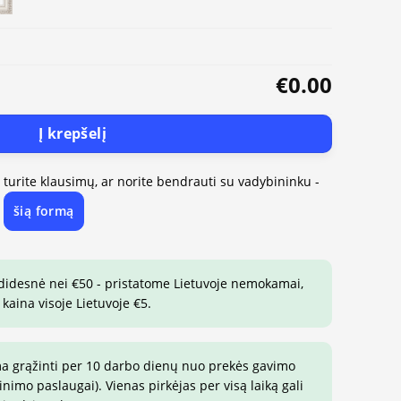
€0.00
Į krepšelį
, turite klausimų, ar norite bendrauti su vadybininku -
šią formą
e
 didesnė nei €50 - pristatome Lietuvoje nemokamai,
 kaina visoje Lietuvoje €5.
ma grąžinti per 10 darbo dienų nuo prekės gavimo
imo paslaugai). Vienas pirkėjas per visą laiką gali