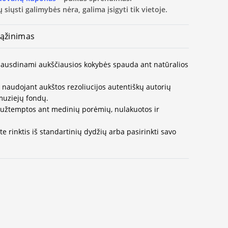
 siųsti galimybės nėra, galima įsigyti tik vietoje.
ąžinimas
 spausdinami aukščiausios kokybės spauda ant natūralios
naudojant aukštos rezoliucijos autentiškų autorių
muziejų fondų.
užtemptos ant medinių porėmių, nulakuotos ir
e rinktis iš standartinių dydžių arba pasirinkti savo