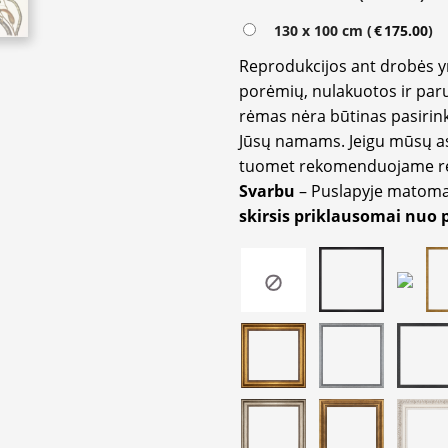
130 x 100 cm (
€
175.00
)
Reprodukcijos ant drobės 
porėmių, nulakuotos ir paru
rėmas nėra būtinas pasirink
Jūsų namams. Jeigu mūsų a
tuomet rekomenduojame rėm
Svarbu
– Puslapyje matom
skirsis priklausomai nuo 