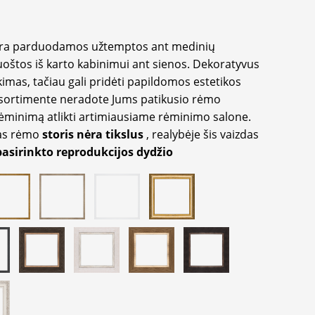
yra parduodamos užtemptos ant medinių
oštos iš karto kabinimui ant sienos. Dekoratyvus
imas, tačiau gali pridėti papildomos estetikos
sortimente neradote Jums patikusio rėmo
inimą atlikti artimiausiame rėminimo salone.
as rėmo
storis nėra tikslus
, realybėje šis vaizdas
pasirinkto reprodukcijos dydžio