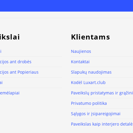
ikslai
Klientams
i
Naujienos
ijos ant drobės
Kontaktai
ijos ant Popieriaus
Slapukų naudojimas
ai
Kodėl Luxart.club
žemėlapiai
Paveikslų pristatymas ir grąži
Privatumo politika
Sąlygos ir įsipareigojimai
Paveikslas kaip interjero detalė