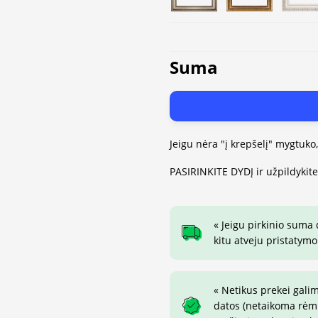
Suma
Jeigu nėra "į krepšelį" mygtuko
PASIRINKITE DYDĮ ir užpildykit
« Jeigu pirkinio suma
kitu atveju pristatymo
« Netikus prekei gali
datos (netaikoma rėmin