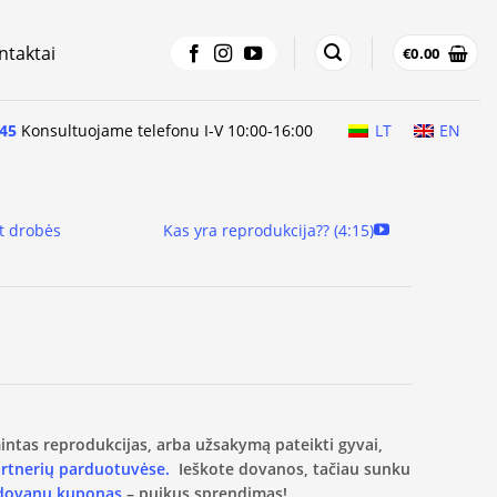
ntaktai
€
0.00
45
Konsultuojame telefonu I-V 10:00-16:00
LT
EN
t drobės
Kas yra reprodukcija?? (4:15)
amintas reprodukcijas, arba užsakymą pateikti gyvai,
artnerių parduotuvėse.
Ieškote dovanos, tačiau sunku
 dovanų kuponas
– puikus sprendimas!