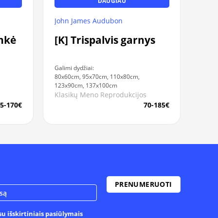
DAUGIAU
John James Audubon
inkė
[K] Trispalvis garnys
Galimi dydžiai:
80x60cm, 95x70cm, 110x80cm,
123x90cm, 137x100cm
Klasikų Meno Reprodukcijos
5-170€
70-185€
u išskirtiniais pasiūlymais