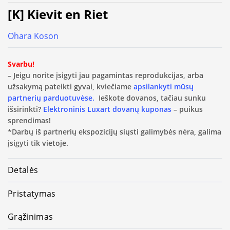
[K] Kievit en Riet
Ohara Koson
Svarbu!
– Jeigu norite įsigyti jau pagamintas reprodukcijas, arba
užsakymą pateikti gyvai, kviečiame
apsilankyti mūsų
partnerių parduotuvėse.
Ieškote dovanos, tačiau sunku
išsirinkti?
Elektroninis Luxart dovanų kuponas
– puikus
sprendimas!
*Darbų iš partnerių ekspozicijų siųsti galimybės nėra, galima
įsigyti tik vietoje.
Detalės
Pristatymas
Grąžinimas