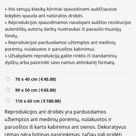
« Visi senųjų klasikų kūriniai spausdinami aukščiausios
kokybės spauda ant natūralios drobės.
« Reprodukcijos spausdinamos naudojant aukštos rezoliucijos
autentiškų autorių darbų nuotraukas iš pasaulio muziejų
fondų.
« Reprodukcijos parduodamos užtemptos ant medinių
porėmių, nulakuotos ir paruoštos kabinimui.
« Užsakydami reprodukciją galite rinktis iš standartinių
dydžių arba pasirinkti savo namus atitinkantį formatą.
Alternative:
70 x 40 cm (
€
45.00
)
90 x 50 cm (
€
65.00
)
110 x 60 cm (
€
100.00
)
Reprodukcijos ant drobės yra parduodamos
užtemptos ant medinių porėmių, nulakuotos ir
paruoštos iš karto kabinimui ant sienos. Dekoratyvus
rėmas nėra būtinas pasirinkimas, tačiau gali pridėti