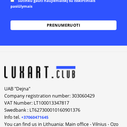
Sutinku gauti naujienlaiškį su išskirtiniais
pasiūlymais
Alternative:
UAB "Dejna"
Company registration number: 303060429
VAT Number: LT100013347817
Swedbank : LT627300010160901376
Info tel.
+37060471645
You can find us in Lithuania: Main office - Vilnius - Ozo