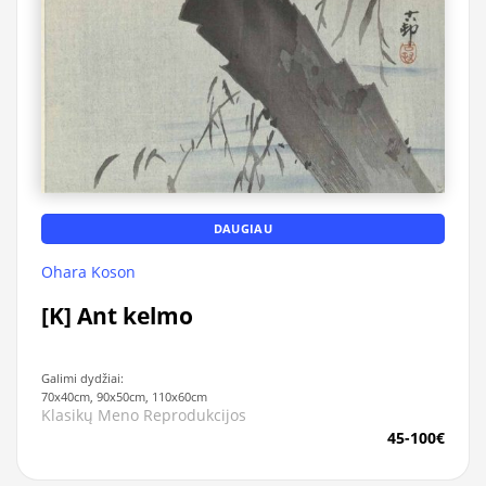
DAUGIAU
Ohara Koson
[K] Ant kelmo
Galimi dydžiai:
70x40cm, 90x50cm, 110x60cm
Klasikų Meno Reprodukcijos
45-100€