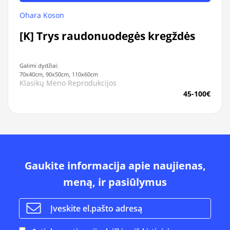
Ohara Koson
[K] Trys raudonuodegės kregždės
Galimi dydžiai:
70x40cm, 90x50cm, 110x60cm
Klasikų Meno Reprodukcijos
45-100€
Gaukite informacija apie naujienas,
meną, ir pasiūlymus