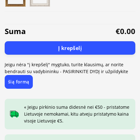
Suma
€0.00
Į krepšelį
Jeigu nėra "į krepšelį" mygtuko, turite klausimų, ar norite
bendrauti su vadybininku - PASIRINKITE DYDĮ ir užpildykite
šią formą
« Jeigu pirkinio suma didesnė nei €50 - pristatome
Lietuvoje nemokamai, kitu atveju pristatymo kaina
visoje Lietuvoje €5.