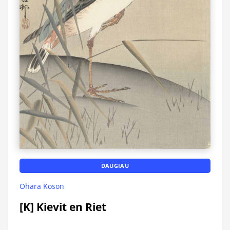
DAUGIAU
Ohara Koson
[K] Kievit en Riet