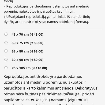
fondų.
« Reprodukcijos parduodamos užtemptos ant medinių
porėmių, nulakuotos ir paruoštos kabinimui.
« Užsakydami reprodukciją galite rinktis iš standartinių
dydžių arba pasirinkti savo namus atitinkantį formatą.
45 x 70 cm (
€
45.00
)
50 x 75 cm (
€
55.00
)
55 x 80 cm (
€
65.00
)
60 x 90 cm (
€
80.00
)
70 x 105 cm (
€
110.00
)
Reprodukcijos ant drobės yra parduodamos
užtemptos ant medinių porėmių, nulakuotos ir
paruoštos iš karto kabinimui ant sienos. Dekoratyvus
rėmas nėra būtinas pasirinkimas, tačiau gali pridėti
papildomos estetikos Jūsų namams. Jeigu mūsų