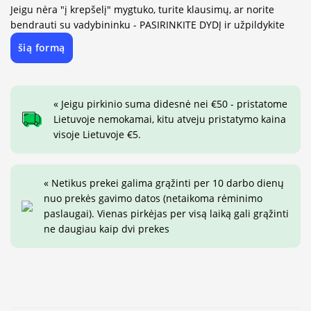
Jeigu nėra "į krepšelį" mygtuko, turite klausimų, ar norite
bendrauti su vadybininku - PASIRINKITE DYDĮ ir užpildykite
šią formą
« Jeigu pirkinio suma didesnė nei €50 - pristatome
Lietuvoje nemokamai, kitu atveju pristatymo kaina
visoje Lietuvoje €5.
« Netikus prekei galima grąžinti per 10 darbo dienų
nuo prekės gavimo datos (netaikoma rėminimo
paslaugai). Vienas pirkėjas per visą laiką gali grąžinti
ne daugiau kaip dvi prekes