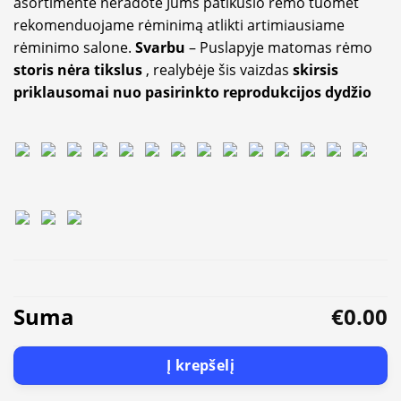
asortimente neradote Jums patikusio rėmo tuomet
rekomenduojame rėminimą atlikti artimiausiame
rėminimo salone.
Svarbu
– Puslapyje matomas rėmo
storis nėra tikslus
, realybėje šis vaizdas
skirsis
priklausomai nuo pasirinkto reprodukcijos dydžio
Suma
€0.00
Į krepšelį