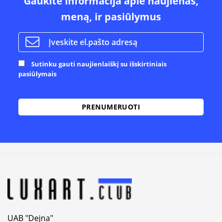
Gaukite informacija apie naujienas,
meną, ir pasiūlymus
Sutinku gauti naujienlaiškį su išskirtiniais
pasiūlymais
UAB "Dejna"