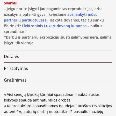
Svarbu!
– Jeigu norite įsigyti jau pagamintas reprodukcijas, arba
užsakymą pateikti gyvai, kviečiame
apsilankyti mūsų
partnerių parduotuvėse.
Ieškote dovanos, tačiau sunku
išsirinkti?
Elektroninis Luxart dovanų kuponas
– puikus
sprendimas!
*Darbų iš partnerių ekspozicijų siųsti galimybės nėra, galima
įsigyti tik vietoje.
Detalės
Pristatymas
Grąžinimas
« Visi senųjų klasikų kūriniai spausdinami aukščiausios
kokybės spauda ant natūralios drobės.
« Reprodukcijos spausdinamos naudojant aukštos rezoliucijos
autentiškų autorių darbų nuotraukas iš pasaulio muziejų