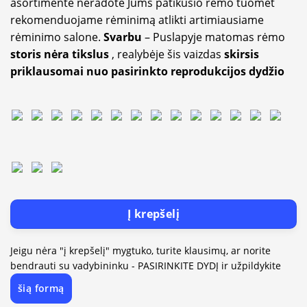
asortimente neradote Jums patikusio rėmo tuomet
rekomenduojame rėminimą atlikti artimiausiame
rėminimo salone.
Svarbu
– Puslapyje matomas rėmo
storis nėra tikslus
, realybėje šis vaizdas
skirsis
priklausomai nuo pasirinkto reprodukcijos dydžio
Į krepšelį
Jeigu nėra "į krepšelį" mygtuko, turite klausimų, ar norite
bendrauti su vadybininku - PASIRINKITE DYDĮ ir užpildykite
šią formą