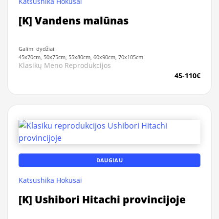
Katsushika Hokusai
[K] Vandens malūnas
Galimi dydžiai:
45x70cm, 50x75cm, 55x80cm, 60x90cm, 70x105cm
Klasikų Meno Reprodukcijos
45-110€
DAUGIAU
Katsushika Hokusai
[K] Ushibori Hitachi provincijoje