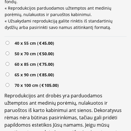
fondų.
« Reprodukcijos parduodamos užtemptos ant medinių
porėmių, nulakuotos ir paruoštos kabinimui.
« Užsakydami reprodukciją galite rinktis iš standartinių
dydžių arba pasirinkti savo namus atitinkantį formatą.
Alternative:
40 x 55 cm (
€
45.00
)
50 x 70 cm (
€
50.00
)
60 x 85 cm (
€
75.00
)
65 x 90 cm (
€
85.00
)
70 x 100 cm (
€
105.00
)
Reprodukcijos ant drobės yra parduodamos
užtemptos ant medinių porėmių, nulakuotos ir
paruoštos iš karto kabinimui ant sienos. Dekoratyvus
rėmas nėra būtinas pasirinkimas, tačiau gali pridėti
papildomos estetikos Jūsų namams. Jeigu mūsų