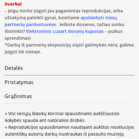
Svarbu!
– Jeigu norite įsigyti jau pagamintas reprodukcijas, arba
užsakymą pateikti gyvai, kviečiame
apsilankyti mūsų
partnerių parduotuvėse.
Ieškote dovanos, tačiau sunku
išsirinkti?
Elektroninis Luxart dovanų kuponas
– puikus
sprendimas!
*Darbų iš partnerių ekspozicijų siųsti galimybės nėra, galima
įsigyti tik vietoje.
Detalės
Pristatymas
Grąžinimas
« Visi senųjų klasikų kūriniai spausdinami aukščiausios
kokybės spauda ant natūralios drobės.
« Reprodukcijos spausdinamos naudojant aukštos rezoliucijos
autentiškų autorių darbų nuotraukas iš pasaulio muziejų