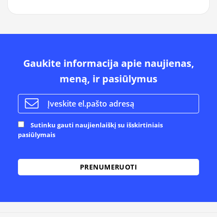
Gaukite informacija apie naujienas,
meną, ir pasiūlymus
Sutinku gauti naujienlaiškį su išskirtiniais
pasiūlymais
Alternative: