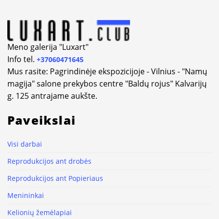
Meno galerija "Luxart"
Info tel.
+37060471645
Mus rasite: Pagrindinėje ekspozicijoje - Vilnius - "Namų
magija" salone prekybos centre "Baldų rojus" Kalvarijų
g. 125 antrajame aukšte.
Paveikslai
Visi darbai
Reprodukcijos ant drobės
Reprodukcijos ant Popieriaus
Menininkai
Kelionių žemėlapiai